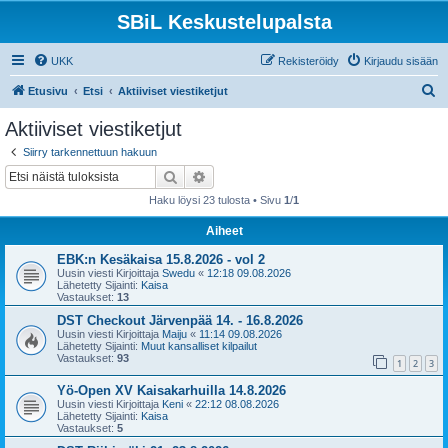
SBiL Keskustelupalsta
UKK
Rekisteröidy
Kirjaudu sisään
E
Etusivu
Etsi
Aktiiviset viestiketjut
t
Aktiiviset viestiketjut
s
Siirry tarkennettuun hakuun
i
Etsi
Tarkennettu haku
Haku löysi 23 tulosta • Sivu
1
/
1
Aiheet
EBK:n Kesäkaisa 15.8.2026 - vol 2
Uusin viesti Kirjoittaja
Swedu
«
12:18 09.08.2026
Lähetetty Sijainti:
Kaisa
Vastaukset:
13
DST Checkout Järvenpää 14. - 16.8.2026
Uusin viesti Kirjoittaja
Maiju
«
11:14 09.08.2026
Lähetetty Sijainti:
Muut kansalliset kilpailut
Vastaukset:
93
1
2
3
Yö-Open XV Kaisakarhuilla 14.8.2026
Uusin viesti Kirjoittaja
Keni
«
22:12 08.08.2026
Lähetetty Sijainti:
Kaisa
Vastaukset:
5