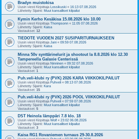
Bradyn muistokisa
Uusin viesti Kirjoittaja
Lossikuski
«
16:13 07.08.2026
Lähetetty Sijainti:
Muut kansalliset kilpailut
Kymin Kerho Kesäkisa 15.08.2026 klo 10.00
Uusin viesti Kirjoittaja
Thompsonn
«
11:05 07.08.2026
Lähetetty Sijainti:
Kaisa
Vastaukset:
12
TIEDOTE VUODEN 2027 SUSIPARITURNAUKSEEN
Uusin viesti Kirjoittaja
Jani
«
09:59 07.08.2026
Lähetetty Sijainti:
Kaisa
Minna 50v synttärinelurit ja shootout la 8.8.2026 klo 12.30
Tampereella Galaxie Centerissä
Uusin viesti Kirjoittaja
Ninninen
«
09:32 07.08.2026
Lähetetty Sijainti:
Muut kansalliset kilpailut
Vastaukset:
1
Puh.veli-klubi ry (PVK) 2026 KARA VIIKKOKILPAILUT
Uusin viesti Kirjoittaja
Puhveli
«
08:13 07.08.2026
Lähetetty Sijainti:
Kara
Vastaukset:
15
Puh.veli-klubi ry (PVK) 2026 POOL VIIKKOKILPAILUT
Uusin viesti Kirjoittaja
Puhveli
«
07:59 07.08.2026
Lähetetty Sijainti:
Muut kansalliset kilpailut
Vastaukset:
5
DST Heinola lämppäri 7.8 klo. 18
Uusin viesti Kirjoittaja
Wolf
«
23:02 06.08.2026
Lähetetty Sijainti:
Muut kansalliset kilpailut
Vastaukset:
3
Kaisa RG1 Rovaniemen turnaus 29-30.8.2026