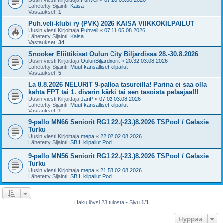
Uusin viesti Kirjoittaja
Puhveli
«
07:20 05.08.2026
Lähetetty Sijainti:
Kaisa
Vastaukset:
1
Puh.veli-klubi ry (PVK) 2026 KAISA VIIKKOKILPAILUT
Uusin viesti Kirjoittaja
Puhveli
«
07:11 05.08.2026
Lähetetty Sijainti:
Kaisa
Vastaukset:
34
Snooker Eliittikisat Oulun City Biljardissa 28.-30.8.2026
Uusin viesti Kirjoittaja
OulunBiljardöörit
«
20:32 03.08.2026
Lähetetty Sijainti:
Muut kansalliset kilpailut
Vastaukset:
5
La 8.8.2026 NELURIT 9-palloa tasureilla! Parina ei saa olla
kahta FPT tai 1. divarin kärki tai sen tasoista pelaajaa!!!
Uusin viesti Kirjoittaja
JariP
«
07:02 03.08.2026
Lähetetty Sijainti:
Muut kansalliset kilpailut
Vastaukset:
1
9-pallo MN66 Seniorit RG1 22.(-23.)8.2026 TSPool / Galaxie
Turku
Uusin viesti Kirjoittaja
mepa
«
22:02 02.08.2026
Lähetetty Sijainti:
SBIL kilpailut Pool
9-pallo MN56 Seniorit RG1 22.(-23.)8.2026 TSPool / Galaxie
Turku
Uusin viesti Kirjoittaja
mepa
«
21:58 02.08.2026
Lähetetty Sijainti:
SBIL kilpailut Pool
Haku löysi 23 tulosta • Sivu
1
/
1
Hyppää