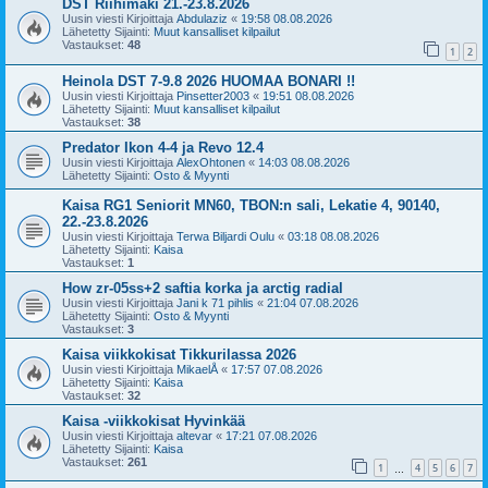
DST Riihimäki 21.-23.8.2026
Uusin viesti Kirjoittaja
Abdulaziz
«
19:58 08.08.2026
Lähetetty Sijainti:
Muut kansalliset kilpailut
Vastaukset:
48
1
2
Heinola DST 7-9.8 2026 HUOMAA BONARI !!
Uusin viesti Kirjoittaja
Pinsetter2003
«
19:51 08.08.2026
Lähetetty Sijainti:
Muut kansalliset kilpailut
Vastaukset:
38
Predator Ikon 4-4 ja Revo 12.4
Uusin viesti Kirjoittaja
AlexOhtonen
«
14:03 08.08.2026
Lähetetty Sijainti:
Osto & Myynti
Kaisa RG1 Seniorit MN60, TBON:n sali, Lekatie 4, 90140,
22.-23.8.2026
Uusin viesti Kirjoittaja
Terwa Biljardi Oulu
«
03:18 08.08.2026
Lähetetty Sijainti:
Kaisa
Vastaukset:
1
How zr-05ss+2 saftia korka ja arctig radial
Uusin viesti Kirjoittaja
Jani k 71 pihlis
«
21:04 07.08.2026
Lähetetty Sijainti:
Osto & Myynti
Vastaukset:
3
Kaisa viikkokisat Tikkurilassa 2026
Uusin viesti Kirjoittaja
MikaelÅ
«
17:57 07.08.2026
Lähetetty Sijainti:
Kaisa
Vastaukset:
32
Kaisa -viikkokisat Hyvinkää
Uusin viesti Kirjoittaja
altevar
«
17:21 07.08.2026
Lähetetty Sijainti:
Kaisa
Vastaukset:
261
1
4
5
6
7
…