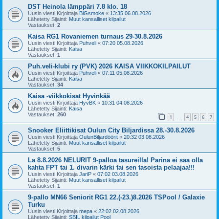
DST Heinola lämppäri 7.8 klo. 18
Uusin viesti Kirjoittaja
BiGsmoke
«
13:35 06.08.2026
Lähetetty Sijainti:
Muut kansalliset kilpailut
Vastaukset:
2
Kaisa RG1 Rovaniemen turnaus 29-30.8.2026
Uusin viesti Kirjoittaja
Puhveli
«
07:20 05.08.2026
Lähetetty Sijainti:
Kaisa
Vastaukset:
1
Puh.veli-klubi ry (PVK) 2026 KAISA VIIKKOKILPAILUT
Uusin viesti Kirjoittaja
Puhveli
«
07:11 05.08.2026
Lähetetty Sijainti:
Kaisa
Vastaukset:
34
Kaisa -viikkokisat Hyvinkää
Uusin viesti Kirjoittaja
HyvBK
«
10:31 04.08.2026
Lähetetty Sijainti:
Kaisa
Vastaukset:
260
1
4
5
6
7
…
Snooker Eliittikisat Oulun City Biljardissa 28.-30.8.2026
Uusin viesti Kirjoittaja
OulunBiljardöörit
«
20:32 03.08.2026
Lähetetty Sijainti:
Muut kansalliset kilpailut
Vastaukset:
5
La 8.8.2026 NELURIT 9-palloa tasureilla! Parina ei saa olla
kahta FPT tai 1. divarin kärki tai sen tasoista pelaajaa!!!
Uusin viesti Kirjoittaja
JariP
«
07:02 03.08.2026
Lähetetty Sijainti:
Muut kansalliset kilpailut
Vastaukset:
1
9-pallo MN66 Seniorit RG1 22.(-23.)8.2026 TSPool / Galaxie
Turku
Uusin viesti Kirjoittaja
mepa
«
22:02 02.08.2026
Lähetetty Sijainti:
SBIL kilpailut Pool