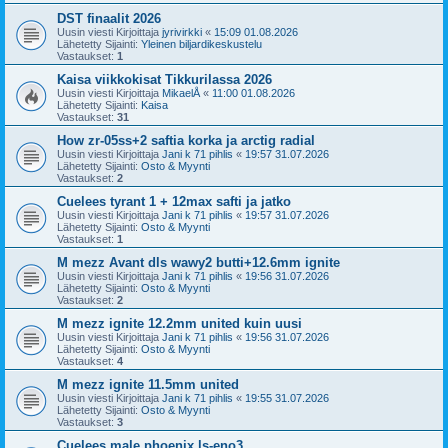
DST finaalit 2026
Uusin viesti Kirjoittaja
jyrivirkki
«
15:09 01.08.2026
Lähetetty Sijainti:
Yleinen biljardikeskustelu
Vastaukset:
1
Kaisa viikkokisat Tikkurilassa 2026
Uusin viesti Kirjoittaja
MikaelÅ
«
11:00 01.08.2026
Lähetetty Sijainti:
Kaisa
Vastaukset:
31
How zr-05ss+2 saftia korka ja arctig radial
Uusin viesti Kirjoittaja
Jani k 71 pihlis
«
19:57 31.07.2026
Lähetetty Sijainti:
Osto & Myynti
Vastaukset:
2
Cuelees tyrant 1 + 12max safti ja jatko
Uusin viesti Kirjoittaja
Jani k 71 pihlis
«
19:57 31.07.2026
Lähetetty Sijainti:
Osto & Myynti
Vastaukset:
1
M mezz Avant dls wawy2 butti+12.6mm ignite
Uusin viesti Kirjoittaja
Jani k 71 pihlis
«
19:56 31.07.2026
Lähetetty Sijainti:
Osto & Myynti
Vastaukset:
2
M mezz ignite 12.2mm united kuin uusi
Uusin viesti Kirjoittaja
Jani k 71 pihlis
«
19:56 31.07.2026
Lähetetty Sijainti:
Osto & Myynti
Vastaukset:
4
M mezz ignite 11.5mm united
Uusin viesti Kirjoittaja
Jani k 71 pihlis
«
19:55 31.07.2026
Lähetetty Sijainti:
Osto & Myynti
Vastaukset:
3
Cuelees male phoenix ls-eno3