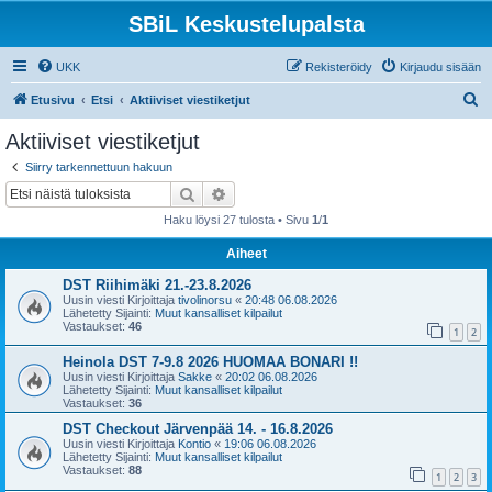
SBiL Keskustelupalsta
UKK
Rekisteröidy
Kirjaudu sisään
E
Etusivu
Etsi
Aktiiviset viestiketjut
t
Aktiiviset viestiketjut
s
Siirry tarkennettuun hakuun
i
Etsi
Tarkennettu haku
Haku löysi 27 tulosta • Sivu
1
/
1
Aiheet
DST Riihimäki 21.-23.8.2026
Uusin viesti Kirjoittaja
tivolinorsu
«
20:48 06.08.2026
Lähetetty Sijainti:
Muut kansalliset kilpailut
Vastaukset:
46
1
2
Heinola DST 7-9.8 2026 HUOMAA BONARI !!
Uusin viesti Kirjoittaja
Sakke
«
20:02 06.08.2026
Lähetetty Sijainti:
Muut kansalliset kilpailut
Vastaukset:
36
DST Checkout Järvenpää 14. - 16.8.2026
Uusin viesti Kirjoittaja
Kontio
«
19:06 06.08.2026
Lähetetty Sijainti:
Muut kansalliset kilpailut
Vastaukset:
88
1
2
3