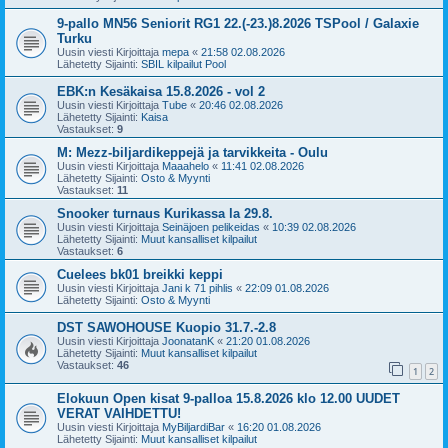
9-pallo MN56 Seniorit RG1 22.(-23.)8.2026 TSPool / Galaxie
Turku
Uusin viesti Kirjoittaja
mepa
«
21:58 02.08.2026
Lähetetty Sijainti:
SBIL kilpailut Pool
EBK:n Kesäkaisa 15.8.2026 - vol 2
Uusin viesti Kirjoittaja
Tube
«
20:46 02.08.2026
Lähetetty Sijainti:
Kaisa
Vastaukset:
9
M: Mezz-biljardikeppejä ja tarvikkeita - Oulu
Uusin viesti Kirjoittaja
Maaahelo
«
11:41 02.08.2026
Lähetetty Sijainti:
Osto & Myynti
Vastaukset:
11
Snooker turnaus Kurikassa la 29.8.
Uusin viesti Kirjoittaja
Seinäjoen pelikeidas
«
10:39 02.08.2026
Lähetetty Sijainti:
Muut kansalliset kilpailut
Vastaukset:
6
Cuelees bk01 breikki keppi
Uusin viesti Kirjoittaja
Jani k 71 pihlis
«
22:09 01.08.2026
Lähetetty Sijainti:
Osto & Myynti
DST SAWOHOUSE Kuopio 31.7.-2.8
Uusin viesti Kirjoittaja
JoonatanK
«
21:20 01.08.2026
Lähetetty Sijainti:
Muut kansalliset kilpailut
Vastaukset:
46
1
2
Elokuun Open kisat 9-palloa 15.8.2026 klo 12.00 UUDET
VERAT VAIHDETTU!
Uusin viesti Kirjoittaja
MyBiljardiBar
«
16:20 01.08.2026
Lähetetty Sijainti:
Muut kansalliset kilpailut