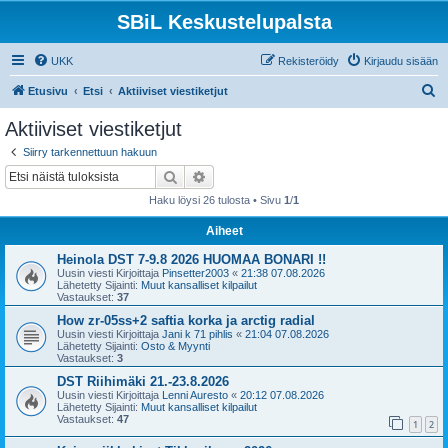
SBiL Keskustelupalsta
UKK
Rekisteröidy
Kirjaudu sisään
E
Etusivu
Etsi
Aktiiviset viestiketjut
t
Aktiiviset viestiketjut
s
Siirry tarkennettuun hakuun
i
Etsi
Tarkennettu haku
Haku löysi 26 tulosta • Sivu
1
/
1
Aiheet
Heinola DST 7-9.8 2026 HUOMAA BONARI !!
Uusin viesti Kirjoittaja
Pinsetter2003
«
21:38 07.08.2026
Lähetetty Sijainti:
Muut kansalliset kilpailut
Vastaukset:
37
How zr-05ss+2 saftia korka ja arctig radial
Uusin viesti Kirjoittaja
Jani k 71 pihlis
«
21:04 07.08.2026
Lähetetty Sijainti:
Osto & Myynti
Vastaukset:
3
DST Riihimäki 21.-23.8.2026
Uusin viesti Kirjoittaja
Lenni Auresto
«
20:12 07.08.2026
Lähetetty Sijainti:
Muut kansalliset kilpailut
Vastaukset:
47
1
2