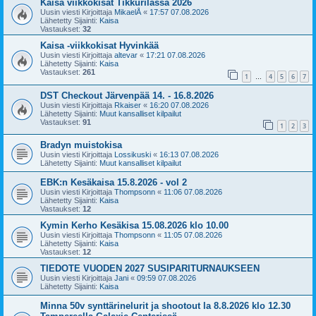
Kaisa viikkokisat Tikkurilassa 2026
Uusin viesti Kirjoittaja
MikaelÅ
«
17:57 07.08.2026
Lähetetty Sijainti:
Kaisa
Vastaukset:
32
Kaisa -viikkokisat Hyvinkää
Uusin viesti Kirjoittaja
altevar
«
17:21 07.08.2026
Lähetetty Sijainti:
Kaisa
Vastaukset:
261
1
4
5
6
7
…
DST Checkout Järvenpää 14. - 16.8.2026
Uusin viesti Kirjoittaja
Rkaiser
«
16:20 07.08.2026
Lähetetty Sijainti:
Muut kansalliset kilpailut
Vastaukset:
91
1
2
3
Bradyn muistokisa
Uusin viesti Kirjoittaja
Lossikuski
«
16:13 07.08.2026
Lähetetty Sijainti:
Muut kansalliset kilpailut
EBK:n Kesäkaisa 15.8.2026 - vol 2
Uusin viesti Kirjoittaja
Thompsonn
«
11:06 07.08.2026
Lähetetty Sijainti:
Kaisa
Vastaukset:
12
Kymin Kerho Kesäkisa 15.08.2026 klo 10.00
Uusin viesti Kirjoittaja
Thompsonn
«
11:05 07.08.2026
Lähetetty Sijainti:
Kaisa
Vastaukset:
12
TIEDOTE VUODEN 2027 SUSIPARITURNAUKSEEN
Uusin viesti Kirjoittaja
Jani
«
09:59 07.08.2026
Lähetetty Sijainti:
Kaisa
Minna 50v synttärinelurit ja shootout la 8.8.2026 klo 12.30