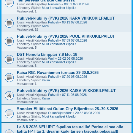
Tampereella Galaxie Centerissä
Uusin viesti Kirjoittaja
Ninninen
«
09:32 07.08.2026
Lähetetty Sijainti:
Muut kansalliset kilpailut
Vastaukset:
1
Puh.veli-klubi ry (PVK) 2026 KARA VIIKKOKILPAILUT
Uusin viesti Kirjoittaja
Puhveli
«
08:13 07.08.2026
Lähetetty Sijainti:
Kara
Vastaukset:
15
Puh.veli-klubi ry (PVK) 2026 POOL VIIKKOKILPAILUT
Uusin viesti Kirjoittaja
Puhveli
«
07:59 07.08.2026
Lähetetty Sijainti:
Muut kansalliset kilpailut
Vastaukset:
5
DST Heinola lämppäri 7.8 klo. 18
Uusin viesti Kirjoittaja
Wolf
«
23:02 06.08.2026
Lähetetty Sijainti:
Muut kansalliset kilpailut
Vastaukset:
3
Kaisa RG1 Rovaniemen turnaus 29-30.8.2026
Uusin viesti Kirjoittaja
Puhveli
«
07:20 05.08.2026
Lähetetty Sijainti:
Kaisa
Vastaukset:
1
Puh.veli-klubi ry (PVK) 2026 KAISA VIIKKOKILPAILUT
Uusin viesti Kirjoittaja
Puhveli
«
07:11 05.08.2026
Lähetetty Sijainti:
Kaisa
Vastaukset:
34
Snooker Eliittikisat Oulun City Biljardissa 28.-30.8.2026
Uusin viesti Kirjoittaja
OulunBiljardöörit
«
20:32 03.08.2026
Lähetetty Sijainti:
Muut kansalliset kilpailut
Vastaukset:
5
La 8.8.2026 NELURIT 9-palloa tasureilla! Parina ei saa olla
kahta FPT tai 1. divarin kärki tai sen tasoista pelaajaa!!!