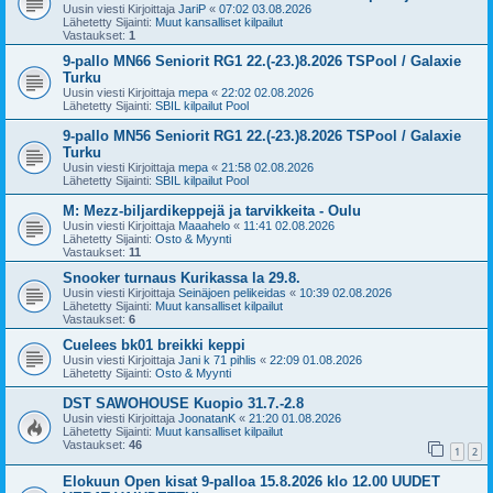
Uusin viesti Kirjoittaja
JariP
«
07:02 03.08.2026
Lähetetty Sijainti:
Muut kansalliset kilpailut
Vastaukset:
1
9-pallo MN66 Seniorit RG1 22.(-23.)8.2026 TSPool / Galaxie
Turku
Uusin viesti Kirjoittaja
mepa
«
22:02 02.08.2026
Lähetetty Sijainti:
SBIL kilpailut Pool
9-pallo MN56 Seniorit RG1 22.(-23.)8.2026 TSPool / Galaxie
Turku
Uusin viesti Kirjoittaja
mepa
«
21:58 02.08.2026
Lähetetty Sijainti:
SBIL kilpailut Pool
M: Mezz-biljardikeppejä ja tarvikkeita - Oulu
Uusin viesti Kirjoittaja
Maaahelo
«
11:41 02.08.2026
Lähetetty Sijainti:
Osto & Myynti
Vastaukset:
11
Snooker turnaus Kurikassa la 29.8.
Uusin viesti Kirjoittaja
Seinäjoen pelikeidas
«
10:39 02.08.2026
Lähetetty Sijainti:
Muut kansalliset kilpailut
Vastaukset:
6
Cuelees bk01 breikki keppi
Uusin viesti Kirjoittaja
Jani k 71 pihlis
«
22:09 01.08.2026
Lähetetty Sijainti:
Osto & Myynti
DST SAWOHOUSE Kuopio 31.7.-2.8
Uusin viesti Kirjoittaja
JoonatanK
«
21:20 01.08.2026
Lähetetty Sijainti:
Muut kansalliset kilpailut
Vastaukset:
46
1
2
Elokuun Open kisat 9-palloa 15.8.2026 klo 12.00 UUDET