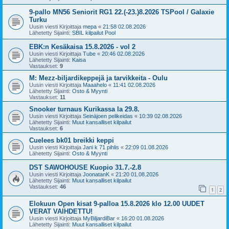
9-pallo MN56 Seniorit RG1 22.(-23.)8.2026 TSPool / Galaxie
Turku
Uusin viesti Kirjoittaja
mepa
«
21:58 02.08.2026
Lähetetty Sijainti:
SBIL kilpailut Pool
EBK:n Kesäkaisa 15.8.2026 - vol 2
Uusin viesti Kirjoittaja
Tube
«
20:46 02.08.2026
Lähetetty Sijainti:
Kaisa
Vastaukset:
9
M: Mezz-biljardikeppejä ja tarvikkeita - Oulu
Uusin viesti Kirjoittaja
Maaahelo
«
11:41 02.08.2026
Lähetetty Sijainti:
Osto & Myynti
Vastaukset:
11
Snooker turnaus Kurikassa la 29.8.
Uusin viesti Kirjoittaja
Seinäjoen pelikeidas
«
10:39 02.08.2026
Lähetetty Sijainti:
Muut kansalliset kilpailut
Vastaukset:
6
Cuelees bk01 breikki keppi
Uusin viesti Kirjoittaja
Jani k 71 pihlis
«
22:09 01.08.2026
Lähetetty Sijainti:
Osto & Myynti
DST SAWOHOUSE Kuopio 31.7.-2.8
Uusin viesti Kirjoittaja
JoonatanK
«
21:20 01.08.2026
Lähetetty Sijainti:
Muut kansalliset kilpailut
Vastaukset:
46
1
2
Elokuun Open kisat 9-palloa 15.8.2026 klo 12.00 UUDET
VERAT VAIHDETTU!
Uusin viesti Kirjoittaja
MyBiljardiBar
«
16:20 01.08.2026
Lähetetty Sijainti:
Muut kansalliset kilpailut