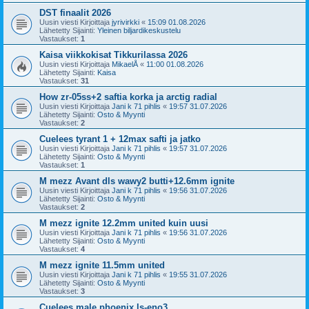
DST finaalit 2026
Uusin viesti Kirjoittaja
jyrivirkki
«
15:09 01.08.2026
Lähetetty Sijainti:
Yleinen biljardikeskustelu
Vastaukset:
1
Kaisa viikkokisat Tikkurilassa 2026
Uusin viesti Kirjoittaja
MikaelÅ
«
11:00 01.08.2026
Lähetetty Sijainti:
Kaisa
Vastaukset:
31
How zr-05ss+2 saftia korka ja arctig radial
Uusin viesti Kirjoittaja
Jani k 71 pihlis
«
19:57 31.07.2026
Lähetetty Sijainti:
Osto & Myynti
Vastaukset:
2
Cuelees tyrant 1 + 12max safti ja jatko
Uusin viesti Kirjoittaja
Jani k 71 pihlis
«
19:57 31.07.2026
Lähetetty Sijainti:
Osto & Myynti
Vastaukset:
1
M mezz Avant dls wawy2 butti+12.6mm ignite
Uusin viesti Kirjoittaja
Jani k 71 pihlis
«
19:56 31.07.2026
Lähetetty Sijainti:
Osto & Myynti
Vastaukset:
2
M mezz ignite 12.2mm united kuin uusi
Uusin viesti Kirjoittaja
Jani k 71 pihlis
«
19:56 31.07.2026
Lähetetty Sijainti:
Osto & Myynti
Vastaukset:
4
M mezz ignite 11.5mm united
Uusin viesti Kirjoittaja
Jani k 71 pihlis
«
19:55 31.07.2026
Lähetetty Sijainti:
Osto & Myynti
Vastaukset:
3
Cuelees male phoenix ls-eno3