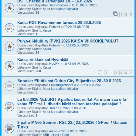
DST Checkout Järvenpää 14. - 16.8.2026
Uusin viesti Kirjoittaja
JennaVivolin
«
11:13 06.08.2026
Lähetetty Sijainti:
Muut kansalliset kilpailut
Vastaukset:
86
1
2
3
Kaisa RG1 Rovaniemen turnaus 29-30.8.2026
Uusin viesti Kirjoittaja
Puhveli
«
07:20 05.08.2026
Lähetetty Sijainti:
Kaisa
Vastaukset:
1
Puh.veli-klubi ry (PVK) 2026 KAISA VIIKKOKILPAILUT
Uusin viesti Kirjoittaja
Puhveli
«
07:11 05.08.2026
Lähetetty Sijainti:
Kaisa
Vastaukset:
34
Kaisa -viikkokisat Hyvinkää
Uusin viesti Kirjoittaja
HyvBK
«
10:31 04.08.2026
Lähetetty Sijainti:
Kaisa
Vastaukset:
260
1
4
5
6
7
…
Snooker Eliittikisat Oulun City Biljardissa 28.-30.8.2026
Uusin viesti Kirjoittaja
OulunBiljardöörit
«
20:32 03.08.2026
Lähetetty Sijainti:
Muut kansalliset kilpailut
Vastaukset:
5
La 8.8.2026 NELURIT 9-palloa tasureilla! Parina ei saa olla
kahta FPT tai 1. divarin kärki tai sen tasoista pelaajaa!!!
Uusin viesti Kirjoittaja
JariP
«
07:02 03.08.2026
Lähetetty Sijainti:
Muut kansalliset kilpailut
Vastaukset:
1
9-pallo MN66 Seniorit RG1 22.(-23.)8.2026 TSPool / Galaxie
Turku
Uusin viesti Kirjoittaja
mepa
«
22:02 02.08.2026
Lähetetty Sijainti:
SBIL kilpailut Pool