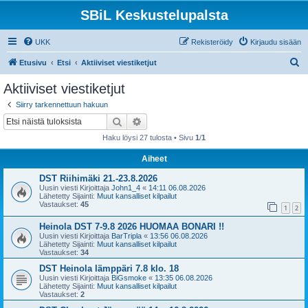
SBiL Keskustelupalsta
UKK
Rekisteröidy
Kirjaudu sisään
E
Etusivu
Etsi
Aktiiviset viestiketjut
t
Aktiiviset viestiketjut
s
Siirry tarkennettuun hakuun
i
Etsi
Tarkennettu haku
Haku löysi 27 tulosta • Sivu
1
/
1
Aiheet
DST Riihimäki 21.-23.8.2026
Uusin viesti Kirjoittaja
John1_4
«
14:11 06.08.2026
Lähetetty Sijainti:
Muut kansalliset kilpailut
Vastaukset:
45
1
2
Heinola DST 7-9.8 2026 HUOMAA BONARI !!
Uusin viesti Kirjoittaja
BarTripla
«
13:56 06.08.2026
Lähetetty Sijainti:
Muut kansalliset kilpailut
Vastaukset:
34
DST Heinola lämppäri 7.8 klo. 18
Uusin viesti Kirjoittaja
BiGsmoke
«
13:35 06.08.2026
Lähetetty Sijainti:
Muut kansalliset kilpailut
Vastaukset:
2