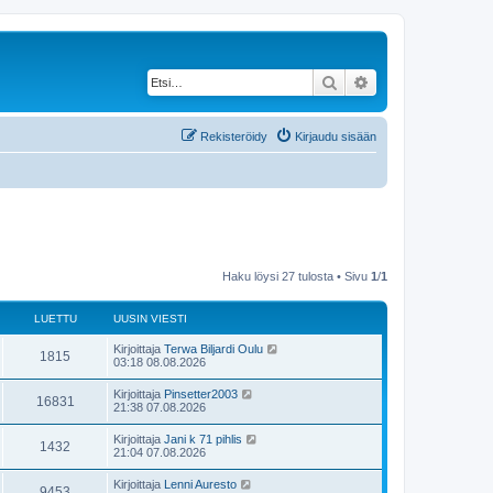
Etsi
Tarkennettu haku
Rekisteröidy
Kirjaudu sisään
Haku löysi 27 tulosta • Sivu
1
/
1
LUETTU
UUSIN VIESTI
U
Kirjoittaja
Terwa Biljardi Oulu
L
1815
u
03:18 08.08.2026
s
u
i
U
Kirjoittaja
Pinsetter2003
L
16831
n
u
21:38 07.08.2026
e
v
s
i
u
i
U
Kirjoittaja
Jani k 71 pihlis
t
e
L
1432
n
u
21:04 07.08.2026
s
e
v
s
t
t
i
u
i
i
U
Kirjoittaja
Lenni Auresto
t
e
L
9453
n