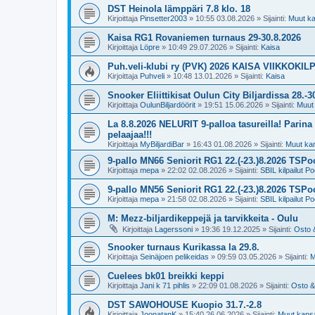
DST Heinola lämppäri 7.8 klo. 18
Kirjoittaja
Pinsetter2003
»
10:55 03.08.2026
» Sijainti:
Muut kan
Kaisa RG1 Rovaniemen turnaus 29-30.8.2026
Kirjoittaja
Löpre
»
10:49 29.07.2026
» Sijainti:
Kaisa
Puh.veli-klubi ry (PVK) 2026 KAISA VIIKKOKIL
Kirjoittaja
Puhveli
»
10:48 13.01.2026
» Sijainti:
Kaisa
Snooker Eliittikisat Oulun City Biljardissa 28.-3
Kirjoittaja
OulunBiljardöörit
»
19:51 15.06.2026
» Sijainti:
Muut 
La 8.8.2026 NELURIT 9-palloa tasureilla! Parina e
pelaajaa!!!
Kirjoittaja
MyBiljardiBar
»
16:43 01.08.2026
» Sijainti:
Muut kans
9-pallo MN66 Seniorit RG1 22.(-23.)8.2026 TSPoo
Kirjoittaja
mepa
»
22:02 02.08.2026
» Sijainti:
SBIL kilpailut Po
9-pallo MN56 Seniorit RG1 22.(-23.)8.2026 TSPoo
Kirjoittaja
mepa
»
21:58 02.08.2026
» Sijainti:
SBIL kilpailut Po
M: Mezz-biljardikeppejä ja tarvikkeita - Oulu
Kirjoittaja
Lagerssoni
»
19:36 19.12.2025
» Sijainti:
Osto 
Snooker turnaus Kurikassa la 29.8.
Kirjoittaja
Seinäjoen pelikeidas
»
09:59 03.05.2026
» Sijainti:
M
Cuelees bk01 breikki keppi
Kirjoittaja
Jani k 71 pihlis
»
22:09 01.08.2026
» Sijainti:
Osto &
DST SAWOHOUSE Kuopio 31.7.-2.8
Kirjoittaja
JoonatanK
»
15:40 26.06.2026
» Sijainti:
Muut kansal