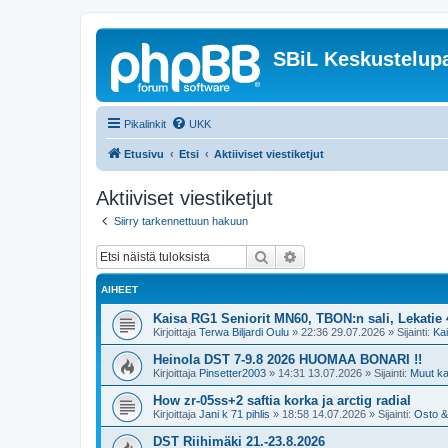
SBiL Keskustelupa
Pikalinkit
UKK
Etusivu
Etsi
Aktiiviset viestiketjut
Aktiiviset viestiketjut
Siirry tarkennettuun hakuun
Etsi
Tarkennettu haku
AIHEET
Kaisa RG1 Seniorit MN60, TBON:n sali, Lekatie 4
Kirjoittaja
Terwa Biljardi Oulu
»
22:36 29.07.2026
» Sijainti:
Ka
Heinola DST 7-9.8 2026 HUOMAA BONARI !!
Kirjoittaja
Pinsetter2003
»
14:31 13.07.2026
» Sijainti:
Muut kan
How zr-05ss+2 saftia korka ja arctig radial
Kirjoittaja
Jani k 71 pihlis
»
18:58 14.07.2026
» Sijainti:
Osto &
DST Riihimäki 21.-23.8.2026