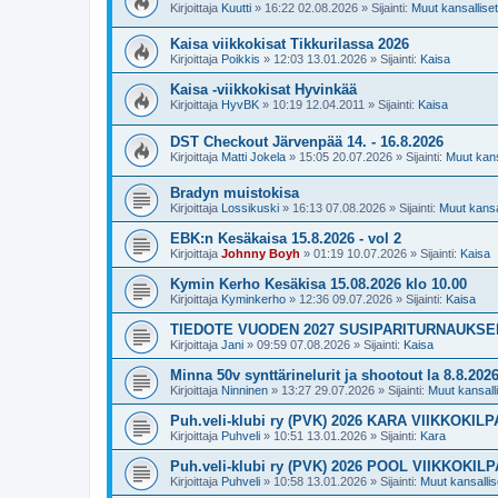
Kirjoittaja
Kuutti
»
16:22 02.08.2026
» Sijainti:
Muut kansalliset 
Kaisa viikkokisat Tikkurilassa 2026
Kirjoittaja
Poikkis
»
12:03 13.01.2026
» Sijainti:
Kaisa
Kaisa -viikkokisat Hyvinkää
Kirjoittaja
HyvBK
»
10:19 12.04.2011
» Sijainti:
Kaisa
DST Checkout Järvenpää 14. - 16.8.2026
Kirjoittaja
Matti Jokela
»
15:05 20.07.2026
» Sijainti:
Muut kansa
Bradyn muistokisa
Kirjoittaja
Lossikuski
»
16:13 07.08.2026
» Sijainti:
Muut kansal
EBK:n Kesäkaisa 15.8.2026 - vol 2
Kirjoittaja
Johnny Boyh
»
01:19 10.07.2026
» Sijainti:
Kaisa
Kymin Kerho Kesäkisa 15.08.2026 klo 10.00
Kirjoittaja
Kyminkerho
»
12:36 09.07.2026
» Sijainti:
Kaisa
TIEDOTE VUODEN 2027 SUSIPARITURNAUKS
Kirjoittaja
Jani
»
09:59 07.08.2026
» Sijainti:
Kaisa
Minna 50v synttärinelurit ja shootout la 8.8.202
Kirjoittaja
Ninninen
»
13:27 29.07.2026
» Sijainti:
Muut kansallis
Puh.veli-klubi ry (PVK) 2026 KARA VIIKKOKIL
Kirjoittaja
Puhveli
»
10:51 13.01.2026
» Sijainti:
Kara
Puh.veli-klubi ry (PVK) 2026 POOL VIIKKOKIL
Kirjoittaja
Puhveli
»
10:58 13.01.2026
» Sijainti:
Muut kansallise