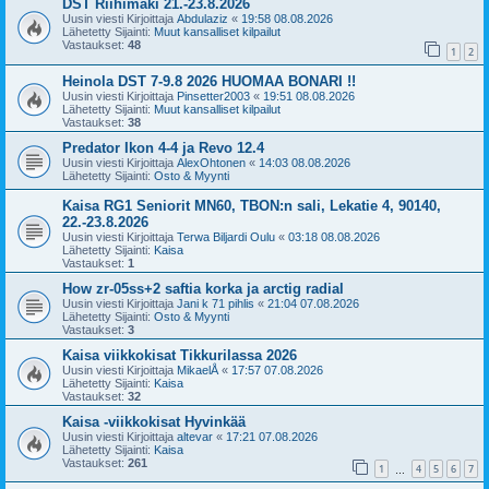
DST Riihimäki 21.-23.8.2026
Uusin viesti Kirjoittaja
Abdulaziz
«
19:58 08.08.2026
Lähetetty Sijainti:
Muut kansalliset kilpailut
Vastaukset:
48
1
2
Heinola DST 7-9.8 2026 HUOMAA BONARI !!
Uusin viesti Kirjoittaja
Pinsetter2003
«
19:51 08.08.2026
Lähetetty Sijainti:
Muut kansalliset kilpailut
Vastaukset:
38
Predator Ikon 4-4 ja Revo 12.4
Uusin viesti Kirjoittaja
AlexOhtonen
«
14:03 08.08.2026
Lähetetty Sijainti:
Osto & Myynti
Kaisa RG1 Seniorit MN60, TBON:n sali, Lekatie 4, 90140,
22.-23.8.2026
Uusin viesti Kirjoittaja
Terwa Biljardi Oulu
«
03:18 08.08.2026
Lähetetty Sijainti:
Kaisa
Vastaukset:
1
How zr-05ss+2 saftia korka ja arctig radial
Uusin viesti Kirjoittaja
Jani k 71 pihlis
«
21:04 07.08.2026
Lähetetty Sijainti:
Osto & Myynti
Vastaukset:
3
Kaisa viikkokisat Tikkurilassa 2026
Uusin viesti Kirjoittaja
MikaelÅ
«
17:57 07.08.2026
Lähetetty Sijainti:
Kaisa
Vastaukset:
32
Kaisa -viikkokisat Hyvinkää
Uusin viesti Kirjoittaja
altevar
«
17:21 07.08.2026
Lähetetty Sijainti:
Kaisa
Vastaukset:
261
1
4
5
6
7
…