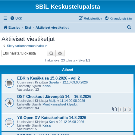
SBiL Keskustelupalsta
UKK
Rekisteröidy
Kirjaudu sisään
E
Etusivu
Etsi
Aktiiviset viestiketjut
t
Aktiiviset viestiketjut
s
Siirry tarkennettuun hakuun
i
Etsi
Tarkennettu haku
Haku löysi 23 tulosta • Sivu
1
/
1
Aiheet
EBK:n Kesäkaisa 15.8.2026 - vol 2
Uusin viesti Kirjoittaja
Swedu
«
12:18 09.08.2026
Lähetetty Sijainti:
Kaisa
Vastaukset:
13
DST Checkout Järvenpää 14. - 16.8.2026
Uusin viesti Kirjoittaja
Maiju
«
11:14 09.08.2026
Lähetetty Sijainti:
Muut kansalliset kilpailut
Vastaukset:
93
1
2
3
Yö-Open XV Kaisakarhuilla 14.8.2026
Uusin viesti Kirjoittaja
Keni
«
22:12 08.08.2026
Lähetetty Sijainti:
Kaisa
Vastaukset:
5