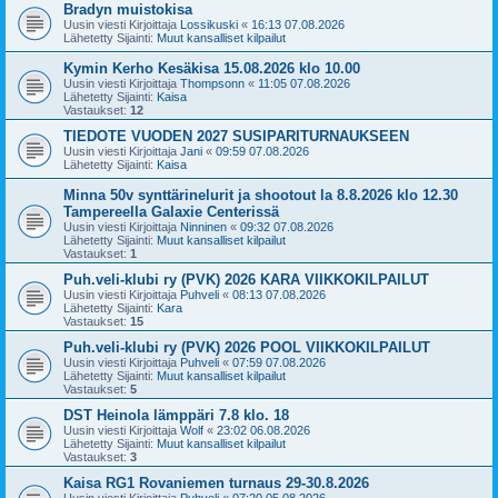
Bradyn muistokisa
Uusin viesti Kirjoittaja
Lossikuski
«
16:13 07.08.2026
Lähetetty Sijainti:
Muut kansalliset kilpailut
Kymin Kerho Kesäkisa 15.08.2026 klo 10.00
Uusin viesti Kirjoittaja
Thompsonn
«
11:05 07.08.2026
Lähetetty Sijainti:
Kaisa
Vastaukset:
12
TIEDOTE VUODEN 2027 SUSIPARITURNAUKSEEN
Uusin viesti Kirjoittaja
Jani
«
09:59 07.08.2026
Lähetetty Sijainti:
Kaisa
Minna 50v synttärinelurit ja shootout la 8.8.2026 klo 12.30
Tampereella Galaxie Centerissä
Uusin viesti Kirjoittaja
Ninninen
«
09:32 07.08.2026
Lähetetty Sijainti:
Muut kansalliset kilpailut
Vastaukset:
1
Puh.veli-klubi ry (PVK) 2026 KARA VIIKKOKILPAILUT
Uusin viesti Kirjoittaja
Puhveli
«
08:13 07.08.2026
Lähetetty Sijainti:
Kara
Vastaukset:
15
Puh.veli-klubi ry (PVK) 2026 POOL VIIKKOKILPAILUT
Uusin viesti Kirjoittaja
Puhveli
«
07:59 07.08.2026
Lähetetty Sijainti:
Muut kansalliset kilpailut
Vastaukset:
5
DST Heinola lämppäri 7.8 klo. 18
Uusin viesti Kirjoittaja
Wolf
«
23:02 06.08.2026
Lähetetty Sijainti:
Muut kansalliset kilpailut
Vastaukset:
3
Kaisa RG1 Rovaniemen turnaus 29-30.8.2026