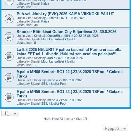
Uusin viesti Kirjoittaja
Puhveli
«
07:20 05.08.2026
Lähetetty Sijainti:
Kaisa
Vastaukset:
1
Puh.veli-klubi ry (PVK) 2026 KAISA VIIKKOKILPAILUT
Uusin viesti Kirjoittaja
Puhveli
«
07:11 05.08.2026
Lähetetty Sijainti:
Kaisa
Vastaukset:
34
Snooker Eliittikisat Oulun City Biljardissa 28.-30.8.2026
Uusin viesti Kirjoittaja
OulunBiljardöörit
«
20:32 03.08.2026
Lähetetty Sijainti:
Muut kansalliset kilpailut
Vastaukset:
5
La 8.8.2026 NELURIT 9-palloa tasureilla! Parina ei saa olla
kahta FPT tai 1. divarin kärki tai sen tasoista pelaajaa!!!
Uusin viesti Kirjoittaja
JariP
«
07:02 03.08.2026
Lähetetty Sijainti:
Muut kansalliset kilpailut
Vastaukset:
1
9-pallo MN66 Seniorit RG1 22.(-23.)8.2026 TSPool / Galaxie
Turku
Uusin viesti Kirjoittaja
mepa
«
22:02 02.08.2026
Lähetetty Sijainti:
SBIL kilpailut Pool
9-pallo MN56 Seniorit RG1 22.(-23.)8.2026 TSPool / Galaxie
Turku
Uusin viesti Kirjoittaja
mepa
«
21:58 02.08.2026
Lähetetty Sijainti:
SBIL kilpailut Pool
Haku löysi 23 tulosta • Sivu
1
/
1
Hyppää