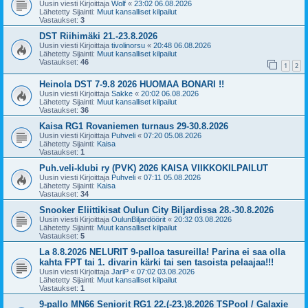
Uusin viesti Kirjoittaja
Wolf
«
23:02 06.08.2026
Lähetetty Sijainti:
Muut kansalliset kilpailut
Vastaukset:
3
DST Riihimäki 21.-23.8.2026
Uusin viesti Kirjoittaja
tivolinorsu
«
20:48 06.08.2026
Lähetetty Sijainti:
Muut kansalliset kilpailut
Vastaukset:
46
1
2
Heinola DST 7-9.8 2026 HUOMAA BONARI !!
Uusin viesti Kirjoittaja
Sakke
«
20:02 06.08.2026
Lähetetty Sijainti:
Muut kansalliset kilpailut
Vastaukset:
36
Kaisa RG1 Rovaniemen turnaus 29-30.8.2026
Uusin viesti Kirjoittaja
Puhveli
«
07:20 05.08.2026
Lähetetty Sijainti:
Kaisa
Vastaukset:
1
Puh.veli-klubi ry (PVK) 2026 KAISA VIIKKOKILPAILUT
Uusin viesti Kirjoittaja
Puhveli
«
07:11 05.08.2026
Lähetetty Sijainti:
Kaisa
Vastaukset:
34
Snooker Eliittikisat Oulun City Biljardissa 28.-30.8.2026
Uusin viesti Kirjoittaja
OulunBiljardöörit
«
20:32 03.08.2026
Lähetetty Sijainti:
Muut kansalliset kilpailut
Vastaukset:
5
La 8.8.2026 NELURIT 9-palloa tasureilla! Parina ei saa olla
kahta FPT tai 1. divarin kärki tai sen tasoista pelaajaa!!!
Uusin viesti Kirjoittaja
JariP
«
07:02 03.08.2026
Lähetetty Sijainti:
Muut kansalliset kilpailut
Vastaukset:
1
9-pallo MN66 Seniorit RG1 22.(-23.)8.2026 TSPool / Galaxie