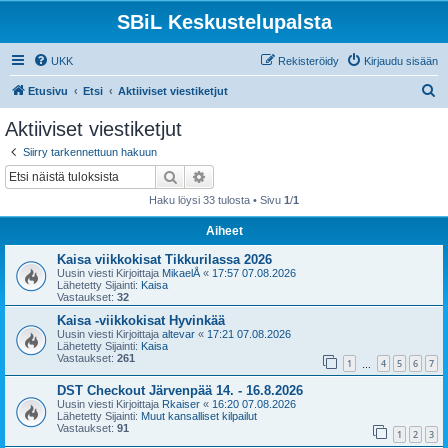
SBiL Keskustelupalsta
UKK
Rekisteröidy
Kirjaudu sisään
E
Etusivu
Etsi
Aktiiviset viestiketjut
t
Aktiiviset viestiketjut
s
Siirry tarkennettuun hakuun
i
Etsi
Tarkennettu haku
Haku löysi 33 tulosta • Sivu
1
/
1
Aiheet
Kaisa viikkokisat Tikkurilassa 2026
Uusin viesti Kirjoittaja
MikaelÅ
«
17:57 07.08.2026
Lähetetty Sijainti:
Kaisa
Vastaukset:
32
Kaisa -viikkokisat Hyvinkää
Uusin viesti Kirjoittaja
altevar
«
17:21 07.08.2026
Lähetetty Sijainti:
Kaisa
Vastaukset:
261
1
4
5
6
7
…
DST Checkout Järvenpää 14. - 16.8.2026
Uusin viesti Kirjoittaja
Rkaiser
«
16:20 07.08.2026
Lähetetty Sijainti:
Muut kansalliset kilpailut
Vastaukset:
91
1
2
3