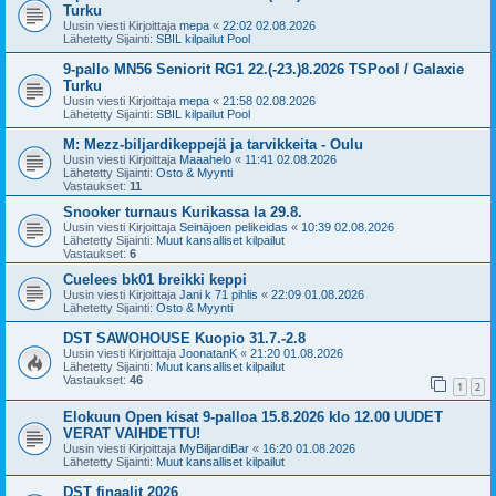
Turku
Uusin viesti Kirjoittaja
mepa
«
22:02 02.08.2026
Lähetetty Sijainti:
SBIL kilpailut Pool
9-pallo MN56 Seniorit RG1 22.(-23.)8.2026 TSPool / Galaxie
Turku
Uusin viesti Kirjoittaja
mepa
«
21:58 02.08.2026
Lähetetty Sijainti:
SBIL kilpailut Pool
M: Mezz-biljardikeppejä ja tarvikkeita - Oulu
Uusin viesti Kirjoittaja
Maaahelo
«
11:41 02.08.2026
Lähetetty Sijainti:
Osto & Myynti
Vastaukset:
11
Snooker turnaus Kurikassa la 29.8.
Uusin viesti Kirjoittaja
Seinäjoen pelikeidas
«
10:39 02.08.2026
Lähetetty Sijainti:
Muut kansalliset kilpailut
Vastaukset:
6
Cuelees bk01 breikki keppi
Uusin viesti Kirjoittaja
Jani k 71 pihlis
«
22:09 01.08.2026
Lähetetty Sijainti:
Osto & Myynti
DST SAWOHOUSE Kuopio 31.7.-2.8
Uusin viesti Kirjoittaja
JoonatanK
«
21:20 01.08.2026
Lähetetty Sijainti:
Muut kansalliset kilpailut
Vastaukset:
46
1
2
Elokuun Open kisat 9-palloa 15.8.2026 klo 12.00 UUDET
VERAT VAIHDETTU!
Uusin viesti Kirjoittaja
MyBiljardiBar
«
16:20 01.08.2026
Lähetetty Sijainti:
Muut kansalliset kilpailut
DST finaalit 2026