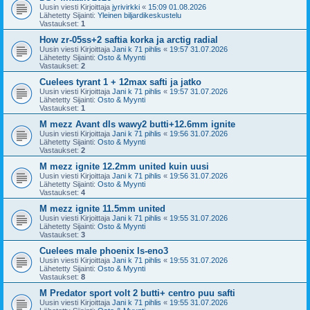
Uusin viesti Kirjoittaja
jyrivirkki
«
15:09 01.08.2026
Lähetetty Sijainti:
Yleinen biljardikeskustelu
Vastaukset:
1
How zr-05ss+2 saftia korka ja arctig radial
Uusin viesti Kirjoittaja
Jani k 71 pihlis
«
19:57 31.07.2026
Lähetetty Sijainti:
Osto & Myynti
Vastaukset:
2
Cuelees tyrant 1 + 12max safti ja jatko
Uusin viesti Kirjoittaja
Jani k 71 pihlis
«
19:57 31.07.2026
Lähetetty Sijainti:
Osto & Myynti
Vastaukset:
1
M mezz Avant dls wawy2 butti+12.6mm ignite
Uusin viesti Kirjoittaja
Jani k 71 pihlis
«
19:56 31.07.2026
Lähetetty Sijainti:
Osto & Myynti
Vastaukset:
2
M mezz ignite 12.2mm united kuin uusi
Uusin viesti Kirjoittaja
Jani k 71 pihlis
«
19:56 31.07.2026
Lähetetty Sijainti:
Osto & Myynti
Vastaukset:
4
M mezz ignite 11.5mm united
Uusin viesti Kirjoittaja
Jani k 71 pihlis
«
19:55 31.07.2026
Lähetetty Sijainti:
Osto & Myynti
Vastaukset:
3
Cuelees male phoenix ls-eno3
Uusin viesti Kirjoittaja
Jani k 71 pihlis
«
19:55 31.07.2026
Lähetetty Sijainti:
Osto & Myynti
Vastaukset:
8
M Predator sport volt 2 butti+ centro puu safti
Uusin viesti Kirjoittaja
Jani k 71 pihlis
«
19:55 31.07.2026