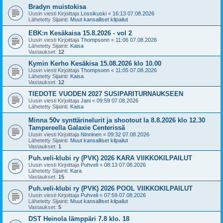
Bradyn muistokisa
Uusin viesti Kirjoittaja
Lossikuski
«
16:13 07.08.2026
Lähetetty Sijainti:
Muut kansalliset kilpailut
EBK:n Kesäkaisa 15.8.2026 - vol 2
Uusin viesti Kirjoittaja
Thompsonn
«
11:06 07.08.2026
Lähetetty Sijainti:
Kaisa
Vastaukset:
12
Kymin Kerho Kesäkisa 15.08.2026 klo 10.00
Uusin viesti Kirjoittaja
Thompsonn
«
11:05 07.08.2026
Lähetetty Sijainti:
Kaisa
Vastaukset:
12
TIEDOTE VUODEN 2027 SUSIPARITURNAUKSEEN
Uusin viesti Kirjoittaja
Jani
«
09:59 07.08.2026
Lähetetty Sijainti:
Kaisa
Minna 50v synttärinelurit ja shootout la 8.8.2026 klo 12.30
Tampereella Galaxie Centerissä
Uusin viesti Kirjoittaja
Ninninen
«
09:32 07.08.2026
Lähetetty Sijainti:
Muut kansalliset kilpailut
Vastaukset:
1
Puh.veli-klubi ry (PVK) 2026 KARA VIIKKOKILPAILUT
Uusin viesti Kirjoittaja
Puhveli
«
08:13 07.08.2026
Lähetetty Sijainti:
Kara
Vastaukset:
15
Puh.veli-klubi ry (PVK) 2026 POOL VIIKKOKILPAILUT
Uusin viesti Kirjoittaja
Puhveli
«
07:59 07.08.2026
Lähetetty Sijainti:
Muut kansalliset kilpailut
Vastaukset:
5
DST Heinola lämppäri 7.8 klo. 18