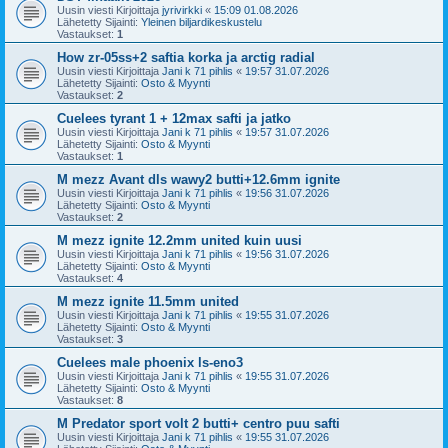
Uusin viesti Kirjoittaja
jyrivirkki
«
15:09 01.08.2026
Lähetetty Sijainti:
Yleinen biljardikeskustelu
Vastaukset:
1
How zr-05ss+2 saftia korka ja arctig radial
Uusin viesti Kirjoittaja
Jani k 71 pihlis
«
19:57 31.07.2026
Lähetetty Sijainti:
Osto & Myynti
Vastaukset:
2
Cuelees tyrant 1 + 12max safti ja jatko
Uusin viesti Kirjoittaja
Jani k 71 pihlis
«
19:57 31.07.2026
Lähetetty Sijainti:
Osto & Myynti
Vastaukset:
1
M mezz Avant dls wawy2 butti+12.6mm ignite
Uusin viesti Kirjoittaja
Jani k 71 pihlis
«
19:56 31.07.2026
Lähetetty Sijainti:
Osto & Myynti
Vastaukset:
2
M mezz ignite 12.2mm united kuin uusi
Uusin viesti Kirjoittaja
Jani k 71 pihlis
«
19:56 31.07.2026
Lähetetty Sijainti:
Osto & Myynti
Vastaukset:
4
M mezz ignite 11.5mm united
Uusin viesti Kirjoittaja
Jani k 71 pihlis
«
19:55 31.07.2026
Lähetetty Sijainti:
Osto & Myynti
Vastaukset:
3
Cuelees male phoenix ls-eno3
Uusin viesti Kirjoittaja
Jani k 71 pihlis
«
19:55 31.07.2026
Lähetetty Sijainti:
Osto & Myynti
Vastaukset:
8
M Predator sport volt 2 butti+ centro puu safti
Uusin viesti Kirjoittaja
Jani k 71 pihlis
«
19:55 31.07.2026