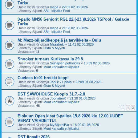
Turku
Uusin viesti Kirjoittaja
mepa
«
22:02 02.08.2026
Lähetetty Sijainti:
SBIL kilpailut Pool
9-pallo MN56 Seniorit RG1 22.(-23.)8.2026 TSPool / Galaxie
Turku
Uusin viesti Kirjoittaja
mepa
«
21:58 02.08.2026
Lähetetty Sijainti:
SBIL kilpailut Pool
M: Mezz-biljardikeppejä ja tarvikkeita - Oulu
Uusin viesti Kirjoittaja
Maaahelo
«
11:41 02.08.2026
Lähetetty Sijainti:
Osto & Myynti
Vastaukset:
11
Snooker turnaus Kurikassa la 29.8.
Uusin viesti Kirjoittaja
Seinäjoen pelikeidas
«
10:39 02.08.2026
Lähetetty Sijainti:
Muut kansalliset kilpailut
Vastaukset:
6
Cuelees bk01 breikki keppi
Uusin viesti Kirjoittaja
Jani k 71 pihlis
«
22:09 01.08.2026
Lähetetty Sijainti:
Osto & Myynti
DST SAWOHOUSE Kuopio 31.7.-2.8
Uusin viesti Kirjoittaja
JoonatanK
«
21:20 01.08.2026
Lähetetty Sijainti:
Muut kansalliset kilpailut
Vastaukset:
46
1
2
Elokuun Open kisat 9-palloa 15.8.2026 klo 12.00 UUDET
VERAT VAIHDETTU!
Uusin viesti Kirjoittaja
MyBiljardiBar
«
16:20 01.08.2026
Lähetetty Sijainti:
Muut kansalliset kilpailut
DST finaalit 2026