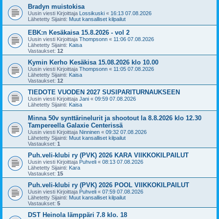
Bradyn muistokisa
Uusin viesti Kirjoittaja
Lossikuski
«
16:13 07.08.2026
Lähetetty Sijainti:
Muut kansalliset kilpailut
EBK:n Kesäkaisa 15.8.2026 - vol 2
Uusin viesti Kirjoittaja
Thompsonn
«
11:06 07.08.2026
Lähetetty Sijainti:
Kaisa
Vastaukset:
12
Kymin Kerho Kesäkisa 15.08.2026 klo 10.00
Uusin viesti Kirjoittaja
Thompsonn
«
11:05 07.08.2026
Lähetetty Sijainti:
Kaisa
Vastaukset:
12
TIEDOTE VUODEN 2027 SUSIPARITURNAUKSEEN
Uusin viesti Kirjoittaja
Jani
«
09:59 07.08.2026
Lähetetty Sijainti:
Kaisa
Minna 50v synttärinelurit ja shootout la 8.8.2026 klo 12.30
Tampereella Galaxie Centerissä
Uusin viesti Kirjoittaja
Ninninen
«
09:32 07.08.2026
Lähetetty Sijainti:
Muut kansalliset kilpailut
Vastaukset:
1
Puh.veli-klubi ry (PVK) 2026 KARA VIIKKOKILPAILUT
Uusin viesti Kirjoittaja
Puhveli
«
08:13 07.08.2026
Lähetetty Sijainti:
Kara
Vastaukset:
15
Puh.veli-klubi ry (PVK) 2026 POOL VIIKKOKILPAILUT
Uusin viesti Kirjoittaja
Puhveli
«
07:59 07.08.2026
Lähetetty Sijainti:
Muut kansalliset kilpailut
Vastaukset:
5
DST Heinola lämppäri 7.8 klo. 18