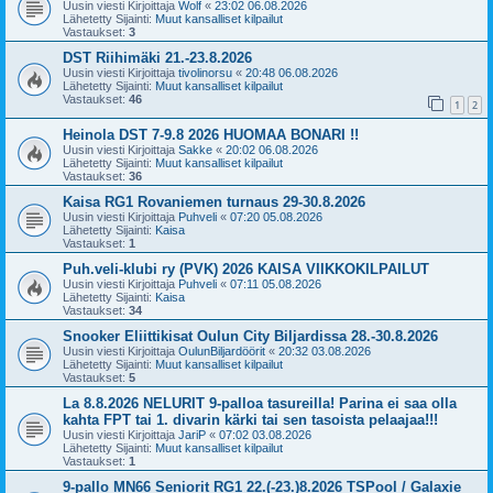
Uusin viesti Kirjoittaja
Wolf
«
23:02 06.08.2026
Lähetetty Sijainti:
Muut kansalliset kilpailut
Vastaukset:
3
DST Riihimäki 21.-23.8.2026
Uusin viesti Kirjoittaja
tivolinorsu
«
20:48 06.08.2026
Lähetetty Sijainti:
Muut kansalliset kilpailut
Vastaukset:
46
1
2
Heinola DST 7-9.8 2026 HUOMAA BONARI !!
Uusin viesti Kirjoittaja
Sakke
«
20:02 06.08.2026
Lähetetty Sijainti:
Muut kansalliset kilpailut
Vastaukset:
36
Kaisa RG1 Rovaniemen turnaus 29-30.8.2026
Uusin viesti Kirjoittaja
Puhveli
«
07:20 05.08.2026
Lähetetty Sijainti:
Kaisa
Vastaukset:
1
Puh.veli-klubi ry (PVK) 2026 KAISA VIIKKOKILPAILUT
Uusin viesti Kirjoittaja
Puhveli
«
07:11 05.08.2026
Lähetetty Sijainti:
Kaisa
Vastaukset:
34
Snooker Eliittikisat Oulun City Biljardissa 28.-30.8.2026
Uusin viesti Kirjoittaja
OulunBiljardöörit
«
20:32 03.08.2026
Lähetetty Sijainti:
Muut kansalliset kilpailut
Vastaukset:
5
La 8.8.2026 NELURIT 9-palloa tasureilla! Parina ei saa olla
kahta FPT tai 1. divarin kärki tai sen tasoista pelaajaa!!!
Uusin viesti Kirjoittaja
JariP
«
07:02 03.08.2026
Lähetetty Sijainti:
Muut kansalliset kilpailut
Vastaukset:
1
9-pallo MN66 Seniorit RG1 22.(-23.)8.2026 TSPool / Galaxie