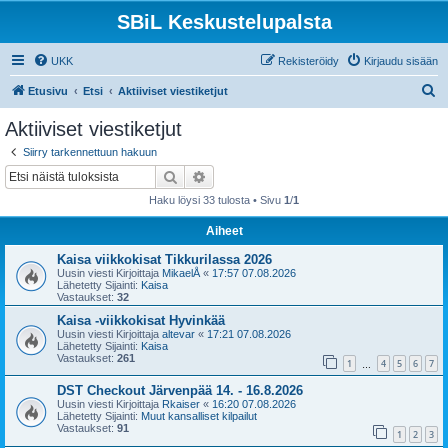
SBiL Keskustelupalsta
UKK
Rekisteröidy
Kirjaudu sisään
E
Etusivu
Etsi
Aktiiviset viestiketjut
t
Aktiiviset viestiketjut
s
Siirry tarkennettuun hakuun
i
Etsi
Tarkennettu haku
Haku löysi 33 tulosta • Sivu
1
/
1
Aiheet
Kaisa viikkokisat Tikkurilassa 2026
Uusin viesti Kirjoittaja
MikaelÅ
«
17:57 07.08.2026
Lähetetty Sijainti:
Kaisa
Vastaukset:
32
Kaisa -viikkokisat Hyvinkää
Uusin viesti Kirjoittaja
altevar
«
17:21 07.08.2026
Lähetetty Sijainti:
Kaisa
Vastaukset:
261
1
4
5
6
7
…
DST Checkout Järvenpää 14. - 16.8.2026
Uusin viesti Kirjoittaja
Rkaiser
«
16:20 07.08.2026
Lähetetty Sijainti:
Muut kansalliset kilpailut
Vastaukset:
91
1
2
3