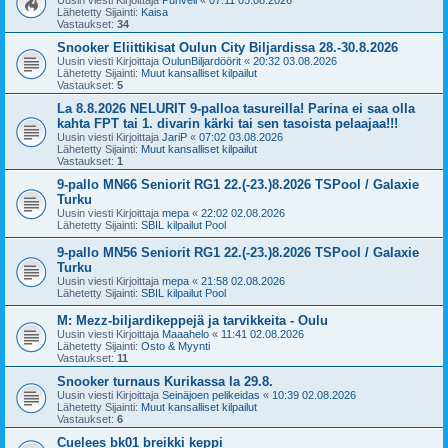
Uusin viesti Kirjoittaja
Puhveli
«
07:11 05.08.2026
Lähetetty Sijainti:
Kaisa
Vastaukset:
34
Snooker Eliittikisat Oulun City Biljardissa 28.-30.8.2026
Uusin viesti Kirjoittaja
OulunBiljardöörit
«
20:32 03.08.2026
Lähetetty Sijainti:
Muut kansalliset kilpailut
Vastaukset:
5
La 8.8.2026 NELURIT 9-palloa tasureilla! Parina ei saa olla
kahta FPT tai 1. divarin kärki tai sen tasoista pelaajaa!!!
Uusin viesti Kirjoittaja
JariP
«
07:02 03.08.2026
Lähetetty Sijainti:
Muut kansalliset kilpailut
Vastaukset:
1
9-pallo MN66 Seniorit RG1 22.(-23.)8.2026 TSPool / Galaxie
Turku
Uusin viesti Kirjoittaja
mepa
«
22:02 02.08.2026
Lähetetty Sijainti:
SBIL kilpailut Pool
9-pallo MN56 Seniorit RG1 22.(-23.)8.2026 TSPool / Galaxie
Turku
Uusin viesti Kirjoittaja
mepa
«
21:58 02.08.2026
Lähetetty Sijainti:
SBIL kilpailut Pool
M: Mezz-biljardikeppejä ja tarvikkeita - Oulu
Uusin viesti Kirjoittaja
Maaahelo
«
11:41 02.08.2026
Lähetetty Sijainti:
Osto & Myynti
Vastaukset:
11
Snooker turnaus Kurikassa la 29.8.
Uusin viesti Kirjoittaja
Seinäjoen pelikeidas
«
10:39 02.08.2026
Lähetetty Sijainti:
Muut kansalliset kilpailut
Vastaukset:
6
Cuelees bk01 breikki keppi