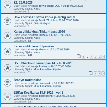
22.-23.8.2026
Uusin viesti Kirjoittaja
Terwa Biljardi Oulu
«
03:18 08.08.2026
Lähetetty Sijainti:
Kaisa
Vastaukset:
1
How zr-05ss+2 saftia korka ja arctig radial
Uusin viesti Kirjoittaja
Jani k 71 pihlis
«
21:04 07.08.2026
Lähetetty Sijainti:
Osto & Myynti
Vastaukset:
3
Kaisa viikkokisat Tikkurilassa 2026
Uusin viesti Kirjoittaja
MikaelÅ
«
17:57 07.08.2026
Lähetetty Sijainti:
Kaisa
Vastaukset:
32
Kaisa -viikkokisat Hyvinkää
Uusin viesti Kirjoittaja
altevar
«
17:21 07.08.2026
Lähetetty Sijainti:
Kaisa
Vastaukset:
261
1
4
5
6
7
…
DST Checkout Järvenpää 14. - 16.8.2026
Uusin viesti Kirjoittaja
Rkaiser
«
16:20 07.08.2026
Lähetetty Sijainti:
Muut kansalliset kilpailut
Vastaukset:
91
1
2
3
Bradyn muistokisa
Uusin viesti Kirjoittaja
Lossikuski
«
16:13 07.08.2026
Lähetetty Sijainti:
Muut kansalliset kilpailut
EBK:n Kesäkaisa 15.8.2026 - vol 2
Uusin viesti Kirjoittaja
Thompsonn
«
11:06 07.08.2026
Lähetetty Sijainti:
Kaisa
Vastaukset:
12