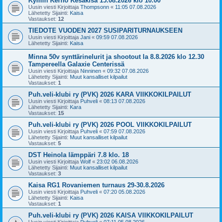
Kymin Kerho Kesäkisa 15.08.2026 klo 10.00
Uusin viesti Kirjoittaja
Thompsonn
«
11:05 07.08.2026
Lähetetty Sijainti:
Kaisa
Vastaukset:
12
TIEDOTE VUODEN 2027 SUSIPARITURNAUKSEEN
Uusin viesti Kirjoittaja
Jani
«
09:59 07.08.2026
Lähetetty Sijainti:
Kaisa
Minna 50v synttärinelurit ja shootout la 8.8.2026 klo 12.30
Tampereella Galaxie Centerissä
Uusin viesti Kirjoittaja
Ninninen
«
09:32 07.08.2026
Lähetetty Sijainti:
Muut kansalliset kilpailut
Vastaukset:
1
Puh.veli-klubi ry (PVK) 2026 KARA VIIKKOKILPAILUT
Uusin viesti Kirjoittaja
Puhveli
«
08:13 07.08.2026
Lähetetty Sijainti:
Kara
Vastaukset:
15
Puh.veli-klubi ry (PVK) 2026 POOL VIIKKOKILPAILUT
Uusin viesti Kirjoittaja
Puhveli
«
07:59 07.08.2026
Lähetetty Sijainti:
Muut kansalliset kilpailut
Vastaukset:
5
DST Heinola lämppäri 7.8 klo. 18
Uusin viesti Kirjoittaja
Wolf
«
23:02 06.08.2026
Lähetetty Sijainti:
Muut kansalliset kilpailut
Vastaukset:
3
Kaisa RG1 Rovaniemen turnaus 29-30.8.2026
Uusin viesti Kirjoittaja
Puhveli
«
07:20 05.08.2026
Lähetetty Sijainti:
Kaisa
Vastaukset:
1
Puh.veli-klubi ry (PVK) 2026 KAISA VIIKKOKILPAILUT