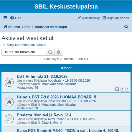
SBiL Keskustelupalsta
UKK
Rekisteröidy
Kirjaudu sisään
E
Etusivu
Etsi
Aktiiviset viestiketjut
t
Aktiiviset viestiketjut
s
Siirry tarkennettuun hakuun
i
Etsi
Tarkennettu haku
Haku löysi 25 tulosta • Sivu
1
/
1
Aiheet
DST Riihimäki 21.-23.8.2026
Uusin viesti Kirjoittaja
Abdulaziz
«
19:58 08.08.2026
Lähetetty Sijainti:
Muut kansalliset kilpailut
Vastaukset:
48
1
2
Heinola DST 7-9.8 2026 HUOMAA BONARI !!
Uusin viesti Kirjoittaja
Pinsetter2003
«
19:51 08.08.2026
Lähetetty Sijainti:
Muut kansalliset kilpailut
Vastaukset:
38
Predator Ikon 4-4 ja Revo 12.4
Uusin viesti Kirjoittaja
AlexOhtonen
«
14:03 08.08.2026
Lähetetty Sijainti:
Osto & Myynti
Kaisa RG1 Seniorit MN60, TBON:n sali, Lekatie 4, 90140,