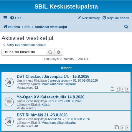
SBiL Keskustelupalsta
UKK
Rekisteröidy
Kirjaudu sisään
E
Etusivu
Etsi
Aktiiviset viestiketjut
t
Aktiiviset viestiketjut
s
Siirry tarkennettuun hakuun
i
Etsi
Tarkennettu haku
Haku löysi 25 tulosta • Sivu
1
/
1
Aiheet
DST Checkout Järvenpää 14. - 16.8.2026
Uusin viesti Kirjoittaja
Jannepistecom
«
01:30 09.08.2026
Lähetetty Sijainti:
Muut kansalliset kilpailut
Vastaukset:
92
1
2
3
Yö-Open XV Kaisakarhuilla 14.8.2026
Uusin viesti Kirjoittaja
Keni
«
22:12 08.08.2026
Lähetetty Sijainti:
Kaisa
Vastaukset:
5
DST Riihimäki 21.-23.8.2026
Uusin viesti Kirjoittaja
Abdulaziz
«
19:58 08.08.2026
Lähetetty Sijainti:
Muut kansalliset kilpailut
Vastaukset:
48
1
2