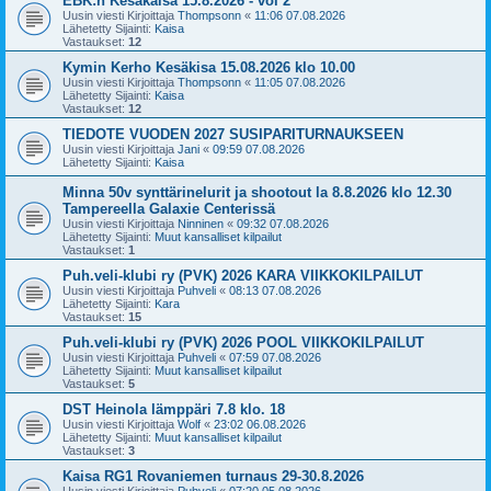
EBK:n Kesäkaisa 15.8.2026 - vol 2
Uusin viesti Kirjoittaja
Thompsonn
«
11:06 07.08.2026
Lähetetty Sijainti:
Kaisa
Vastaukset:
12
Kymin Kerho Kesäkisa 15.08.2026 klo 10.00
Uusin viesti Kirjoittaja
Thompsonn
«
11:05 07.08.2026
Lähetetty Sijainti:
Kaisa
Vastaukset:
12
TIEDOTE VUODEN 2027 SUSIPARITURNAUKSEEN
Uusin viesti Kirjoittaja
Jani
«
09:59 07.08.2026
Lähetetty Sijainti:
Kaisa
Minna 50v synttärinelurit ja shootout la 8.8.2026 klo 12.30
Tampereella Galaxie Centerissä
Uusin viesti Kirjoittaja
Ninninen
«
09:32 07.08.2026
Lähetetty Sijainti:
Muut kansalliset kilpailut
Vastaukset:
1
Puh.veli-klubi ry (PVK) 2026 KARA VIIKKOKILPAILUT
Uusin viesti Kirjoittaja
Puhveli
«
08:13 07.08.2026
Lähetetty Sijainti:
Kara
Vastaukset:
15
Puh.veli-klubi ry (PVK) 2026 POOL VIIKKOKILPAILUT
Uusin viesti Kirjoittaja
Puhveli
«
07:59 07.08.2026
Lähetetty Sijainti:
Muut kansalliset kilpailut
Vastaukset:
5
DST Heinola lämppäri 7.8 klo. 18
Uusin viesti Kirjoittaja
Wolf
«
23:02 06.08.2026
Lähetetty Sijainti:
Muut kansalliset kilpailut
Vastaukset:
3
Kaisa RG1 Rovaniemen turnaus 29-30.8.2026