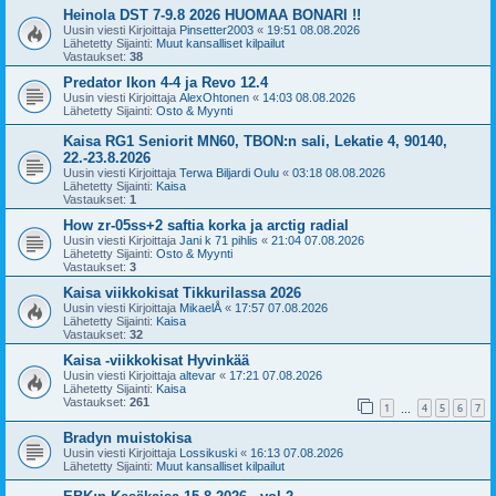
Heinola DST 7-9.8 2026 HUOMAA BONARI !!
Uusin viesti Kirjoittaja
Pinsetter2003
«
19:51 08.08.2026
Lähetetty Sijainti:
Muut kansalliset kilpailut
Vastaukset:
38
Predator Ikon 4-4 ja Revo 12.4
Uusin viesti Kirjoittaja
AlexOhtonen
«
14:03 08.08.2026
Lähetetty Sijainti:
Osto & Myynti
Kaisa RG1 Seniorit MN60, TBON:n sali, Lekatie 4, 90140,
22.-23.8.2026
Uusin viesti Kirjoittaja
Terwa Biljardi Oulu
«
03:18 08.08.2026
Lähetetty Sijainti:
Kaisa
Vastaukset:
1
How zr-05ss+2 saftia korka ja arctig radial
Uusin viesti Kirjoittaja
Jani k 71 pihlis
«
21:04 07.08.2026
Lähetetty Sijainti:
Osto & Myynti
Vastaukset:
3
Kaisa viikkokisat Tikkurilassa 2026
Uusin viesti Kirjoittaja
MikaelÅ
«
17:57 07.08.2026
Lähetetty Sijainti:
Kaisa
Vastaukset:
32
Kaisa -viikkokisat Hyvinkää
Uusin viesti Kirjoittaja
altevar
«
17:21 07.08.2026
Lähetetty Sijainti:
Kaisa
Vastaukset:
261
1
4
5
6
7
…
Bradyn muistokisa
Uusin viesti Kirjoittaja
Lossikuski
«
16:13 07.08.2026
Lähetetty Sijainti:
Muut kansalliset kilpailut