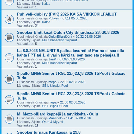
Uusin viesti Kirjoittaja
Puhveli
«
07:20 05.08.2026
Lähetetty Sijainti:
Kaisa
Vastaukset:
1
Puh.veli-klubi ry (PVK) 2026 KAISA VIIKKOKILPAILUT
Uusin viesti Kirjoittaja
Puhveli
«
07:11 05.08.2026
Lähetetty Sijainti:
Kaisa
Vastaukset:
34
Snooker Eliittikisat Oulun City Biljardissa 28.-30.8.2026
Uusin viesti Kirjoittaja
OulunBiljardöörit
«
20:32 03.08.2026
Lähetetty Sijainti:
Muut kansalliset kilpailut
Vastaukset:
5
La 8.8.2026 NELURIT 9-palloa tasureilla! Parina ei saa olla
kahta FPT tai 1. divarin kärki tai sen tasoista pelaajaa!!!
Uusin viesti Kirjoittaja
JariP
«
07:02 03.08.2026
Lähetetty Sijainti:
Muut kansalliset kilpailut
Vastaukset:
1
9-pallo MN66 Seniorit RG1 22.(-23.)8.2026 TSPool / Galaxie
Turku
Uusin viesti Kirjoittaja
mepa
«
22:02 02.08.2026
Lähetetty Sijainti:
SBIL kilpailut Pool
9-pallo MN56 Seniorit RG1 22.(-23.)8.2026 TSPool / Galaxie
Turku
Uusin viesti Kirjoittaja
mepa
«
21:58 02.08.2026
Lähetetty Sijainti:
SBIL kilpailut Pool
M: Mezz-biljardikeppejä ja tarvikkeita - Oulu
Uusin viesti Kirjoittaja
Maaahelo
«
11:41 02.08.2026
Lähetetty Sijainti:
Osto & Myynti
Vastaukset:
11
Snooker turnaus Kurikassa la 29.8.