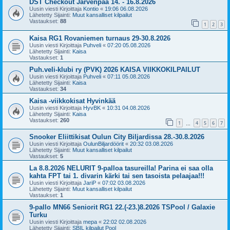
DST Checkout Järvenpää 14. - 16.8.2026
Uusin viesti Kirjoittaja
Kontio
«
19:06 06.08.2026
Lähetetty Sijainti:
Muut kansalliset kilpailut
Vastaukset:
88
1
2
3
Kaisa RG1 Rovaniemen turnaus 29-30.8.2026
Uusin viesti Kirjoittaja
Puhveli
«
07:20 05.08.2026
Lähetetty Sijainti:
Kaisa
Vastaukset:
1
Puh.veli-klubi ry (PVK) 2026 KAISA VIIKKOKILPAILUT
Uusin viesti Kirjoittaja
Puhveli
«
07:11 05.08.2026
Lähetetty Sijainti:
Kaisa
Vastaukset:
34
Kaisa -viikkokisat Hyvinkää
Uusin viesti Kirjoittaja
HyvBK
«
10:31 04.08.2026
Lähetetty Sijainti:
Kaisa
Vastaukset:
260
1
4
5
6
7
…
Snooker Eliittikisat Oulun City Biljardissa 28.-30.8.2026
Uusin viesti Kirjoittaja
OulunBiljardöörit
«
20:32 03.08.2026
Lähetetty Sijainti:
Muut kansalliset kilpailut
Vastaukset:
5
La 8.8.2026 NELURIT 9-palloa tasureilla! Parina ei saa olla
kahta FPT tai 1. divarin kärki tai sen tasoista pelaajaa!!!
Uusin viesti Kirjoittaja
JariP
«
07:02 03.08.2026
Lähetetty Sijainti:
Muut kansalliset kilpailut
Vastaukset:
1
9-pallo MN66 Seniorit RG1 22.(-23.)8.2026 TSPool / Galaxie
Turku
Uusin viesti Kirjoittaja
mepa
«
22:02 02.08.2026
Lähetetty Sijainti:
SBIL kilpailut Pool