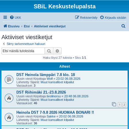
SBiL Keskustelupalsta
UKK
Rekisteröidy
Kirjaudu sisään
E
Etusivu
Etsi
Aktiiviset viestiketjut
t
Aktiiviset viestiketjut
s
Siirry tarkennettuun hakuun
i
Etsi
Tarkennettu haku
Haku löysi 27 tulosta • Sivu
1
/
1
Aiheet
DST Heinola lämppäri 7.8 klo. 18
Uusin viesti Kirjoittaja
Wolf
«
23:02 06.08.2026
Lähetetty Sijainti:
Muut kansalliset kilpailut
Vastaukset:
3
DST Riihimäki 21.-23.8.2026
Uusin viesti Kirjoittaja
tivolinorsu
«
20:48 06.08.2026
Lähetetty Sijainti:
Muut kansalliset kilpailut
Vastaukset:
46
1
2
Heinola DST 7-9.8 2026 HUOMAA BONARI !!
Uusin viesti Kirjoittaja
Sakke
«
20:02 06.08.2026
Lähetetty Sijainti:
Muut kansalliset kilpailut
Vastaukset:
36