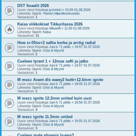
DST finaalit 2026
Uusin viesti Kirjoittaja
jyrivirkki
«
15:09 01.08.2026
Lähetetty Sijainti:
Yleinen biljardikeskustelu
Vastaukset:
1
Kaisa viikkokisat Tikkurilassa 2026
Uusin viesti Kirjoittaja
MikaelÅ
«
11:00 01.08.2026
Lähetetty Sijainti:
Kaisa
Vastaukset:
31
How zr-05ss+2 saftia korka ja arctig radial
Uusin viesti Kirjoittaja
Jani k 71 pihlis
«
19:57 31.07.2026
Lähetetty Sijainti:
Osto & Myynti
Vastaukset:
2
Cuelees tyrant 1 + 12max safti ja jatko
Uusin viesti Kirjoittaja
Jani k 71 pihlis
«
19:57 31.07.2026
Lähetetty Sijainti:
Osto & Myynti
Vastaukset:
1
M mezz Avant dls wawy2 butti+12.6mm ignite
Uusin viesti Kirjoittaja
Jani k 71 pihlis
«
19:56 31.07.2026
Lähetetty Sijainti:
Osto & Myynti
Vastaukset:
2
M mezz ignite 12.2mm united kuin uusi
Uusin viesti Kirjoittaja
Jani k 71 pihlis
«
19:56 31.07.2026
Lähetetty Sijainti:
Osto & Myynti
Vastaukset:
4
M mezz ignite 11.5mm united
Uusin viesti Kirjoittaja
Jani k 71 pihlis
«
19:55 31.07.2026
Lähetetty Sijainti:
Osto & Myynti
Vastaukset:
3
Cuelees male phoenix ls-eno3