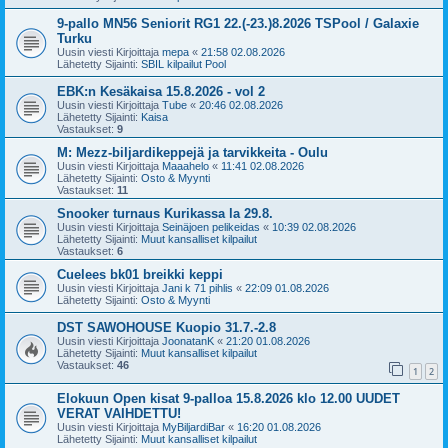
9-pallo MN56 Seniorit RG1 22.(-23.)8.2026 TSPool / Galaxie
Turku
Uusin viesti Kirjoittaja
mepa
«
21:58 02.08.2026
Lähetetty Sijainti:
SBIL kilpailut Pool
EBK:n Kesäkaisa 15.8.2026 - vol 2
Uusin viesti Kirjoittaja
Tube
«
20:46 02.08.2026
Lähetetty Sijainti:
Kaisa
Vastaukset:
9
M: Mezz-biljardikeppejä ja tarvikkeita - Oulu
Uusin viesti Kirjoittaja
Maaahelo
«
11:41 02.08.2026
Lähetetty Sijainti:
Osto & Myynti
Vastaukset:
11
Snooker turnaus Kurikassa la 29.8.
Uusin viesti Kirjoittaja
Seinäjoen pelikeidas
«
10:39 02.08.2026
Lähetetty Sijainti:
Muut kansalliset kilpailut
Vastaukset:
6
Cuelees bk01 breikki keppi
Uusin viesti Kirjoittaja
Jani k 71 pihlis
«
22:09 01.08.2026
Lähetetty Sijainti:
Osto & Myynti
DST SAWOHOUSE Kuopio 31.7.-2.8
Uusin viesti Kirjoittaja
JoonatanK
«
21:20 01.08.2026
Lähetetty Sijainti:
Muut kansalliset kilpailut
Vastaukset:
46
1
2
Elokuun Open kisat 9-palloa 15.8.2026 klo 12.00 UUDET
VERAT VAIHDETTU!
Uusin viesti Kirjoittaja
MyBiljardiBar
«
16:20 01.08.2026
Lähetetty Sijainti:
Muut kansalliset kilpailut