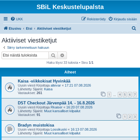
SBiL Keskustelupalsta
UKK
Rekisteröidy
Kirjaudu sisään
E
Etusivu
Etsi
Aktiiviset viestiketjut
t
Aktiiviset viestiketjut
s
Siirry tarkennettuun hakuun
i
Etsi
Tarkennettu haku
Haku löysi 33 tulosta • Sivu
1
/
1
Aiheet
Kaisa -viikkokisat Hyvinkää
Uusin viesti Kirjoittaja
altevar
«
17:21 07.08.2026
Lähetetty Sijainti:
Kaisa
Vastaukset:
261
1
4
5
6
7
…
DST Checkout Järvenpää 14. - 16.8.2026
Uusin viesti Kirjoittaja
Rkaiser
«
16:20 07.08.2026
Lähetetty Sijainti:
Muut kansalliset kilpailut
Vastaukset:
91
1
2
3
Bradyn muistokisa
Uusin viesti Kirjoittaja
Lossikuski
«
16:13 07.08.2026
Lähetetty Sijainti:
Muut kansalliset kilpailut