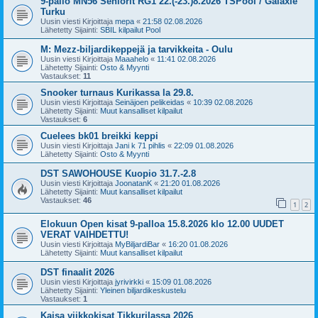
9-pallo MN56 Seniorit RG1 22.(-23.)8.2026 TSPool / Galaxie
Turku
Uusin viesti Kirjoittaja
mepa
«
21:58 02.08.2026
Lähetetty Sijainti:
SBIL kilpailut Pool
M: Mezz-biljardikeppejä ja tarvikkeita - Oulu
Uusin viesti Kirjoittaja
Maaahelo
«
11:41 02.08.2026
Lähetetty Sijainti:
Osto & Myynti
Vastaukset:
11
Snooker turnaus Kurikassa la 29.8.
Uusin viesti Kirjoittaja
Seinäjoen pelikeidas
«
10:39 02.08.2026
Lähetetty Sijainti:
Muut kansalliset kilpailut
Vastaukset:
6
Cuelees bk01 breikki keppi
Uusin viesti Kirjoittaja
Jani k 71 pihlis
«
22:09 01.08.2026
Lähetetty Sijainti:
Osto & Myynti
DST SAWOHOUSE Kuopio 31.7.-2.8
Uusin viesti Kirjoittaja
JoonatanK
«
21:20 01.08.2026
Lähetetty Sijainti:
Muut kansalliset kilpailut
Vastaukset:
46
1
2
Elokuun Open kisat 9-palloa 15.8.2026 klo 12.00 UUDET
VERAT VAIHDETTU!
Uusin viesti Kirjoittaja
MyBiljardiBar
«
16:20 01.08.2026
Lähetetty Sijainti:
Muut kansalliset kilpailut
DST finaalit 2026
Uusin viesti Kirjoittaja
jyrivirkki
«
15:09 01.08.2026
Lähetetty Sijainti:
Yleinen biljardikeskustelu
Vastaukset:
1
Kaisa viikkokisat Tikkurilassa 2026