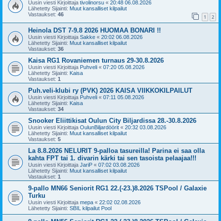
Uusin viesti Kirjoittaja
tivolinorsu
«
20:48 06.08.2026
Lähetetty Sijainti:
Muut kansalliset kilpailut
Vastaukset:
46
1
2
Heinola DST 7-9.8 2026 HUOMAA BONARI !!
Uusin viesti Kirjoittaja
Sakke
«
20:02 06.08.2026
Lähetetty Sijainti:
Muut kansalliset kilpailut
Vastaukset:
36
Kaisa RG1 Rovaniemen turnaus 29-30.8.2026
Uusin viesti Kirjoittaja
Puhveli
«
07:20 05.08.2026
Lähetetty Sijainti:
Kaisa
Vastaukset:
1
Puh.veli-klubi ry (PVK) 2026 KAISA VIIKKOKILPAILUT
Uusin viesti Kirjoittaja
Puhveli
«
07:11 05.08.2026
Lähetetty Sijainti:
Kaisa
Vastaukset:
34
Snooker Eliittikisat Oulun City Biljardissa 28.-30.8.2026
Uusin viesti Kirjoittaja
OulunBiljardöörit
«
20:32 03.08.2026
Lähetetty Sijainti:
Muut kansalliset kilpailut
Vastaukset:
5
La 8.8.2026 NELURIT 9-palloa tasureilla! Parina ei saa olla
kahta FPT tai 1. divarin kärki tai sen tasoista pelaajaa!!!
Uusin viesti Kirjoittaja
JariP
«
07:02 03.08.2026
Lähetetty Sijainti:
Muut kansalliset kilpailut
Vastaukset:
1
9-pallo MN66 Seniorit RG1 22.(-23.)8.2026 TSPool / Galaxie
Turku
Uusin viesti Kirjoittaja
mepa
«
22:02 02.08.2026
Lähetetty Sijainti:
SBIL kilpailut Pool