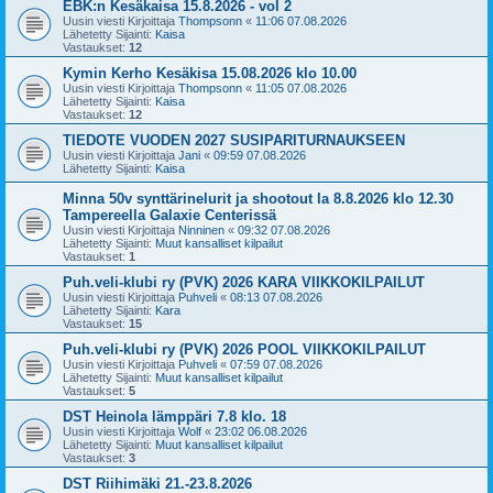
EBK:n Kesäkaisa 15.8.2026 - vol 2
Uusin viesti Kirjoittaja
Thompsonn
«
11:06 07.08.2026
Lähetetty Sijainti:
Kaisa
Vastaukset:
12
Kymin Kerho Kesäkisa 15.08.2026 klo 10.00
Uusin viesti Kirjoittaja
Thompsonn
«
11:05 07.08.2026
Lähetetty Sijainti:
Kaisa
Vastaukset:
12
TIEDOTE VUODEN 2027 SUSIPARITURNAUKSEEN
Uusin viesti Kirjoittaja
Jani
«
09:59 07.08.2026
Lähetetty Sijainti:
Kaisa
Minna 50v synttärinelurit ja shootout la 8.8.2026 klo 12.30
Tampereella Galaxie Centerissä
Uusin viesti Kirjoittaja
Ninninen
«
09:32 07.08.2026
Lähetetty Sijainti:
Muut kansalliset kilpailut
Vastaukset:
1
Puh.veli-klubi ry (PVK) 2026 KARA VIIKKOKILPAILUT
Uusin viesti Kirjoittaja
Puhveli
«
08:13 07.08.2026
Lähetetty Sijainti:
Kara
Vastaukset:
15
Puh.veli-klubi ry (PVK) 2026 POOL VIIKKOKILPAILUT
Uusin viesti Kirjoittaja
Puhveli
«
07:59 07.08.2026
Lähetetty Sijainti:
Muut kansalliset kilpailut
Vastaukset:
5
DST Heinola lämppäri 7.8 klo. 18
Uusin viesti Kirjoittaja
Wolf
«
23:02 06.08.2026
Lähetetty Sijainti:
Muut kansalliset kilpailut
Vastaukset:
3
DST Riihimäki 21.-23.8.2026