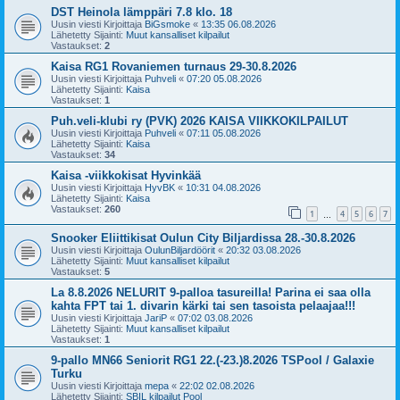
DST Heinola lämppäri 7.8 klo. 18
Uusin viesti Kirjoittaja
BiGsmoke
«
13:35 06.08.2026
Lähetetty Sijainti:
Muut kansalliset kilpailut
Vastaukset:
2
Kaisa RG1 Rovaniemen turnaus 29-30.8.2026
Uusin viesti Kirjoittaja
Puhveli
«
07:20 05.08.2026
Lähetetty Sijainti:
Kaisa
Vastaukset:
1
Puh.veli-klubi ry (PVK) 2026 KAISA VIIKKOKILPAILUT
Uusin viesti Kirjoittaja
Puhveli
«
07:11 05.08.2026
Lähetetty Sijainti:
Kaisa
Vastaukset:
34
Kaisa -viikkokisat Hyvinkää
Uusin viesti Kirjoittaja
HyvBK
«
10:31 04.08.2026
Lähetetty Sijainti:
Kaisa
Vastaukset:
260
1
4
5
6
7
…
Snooker Eliittikisat Oulun City Biljardissa 28.-30.8.2026
Uusin viesti Kirjoittaja
OulunBiljardöörit
«
20:32 03.08.2026
Lähetetty Sijainti:
Muut kansalliset kilpailut
Vastaukset:
5
La 8.8.2026 NELURIT 9-palloa tasureilla! Parina ei saa olla
kahta FPT tai 1. divarin kärki tai sen tasoista pelaajaa!!!
Uusin viesti Kirjoittaja
JariP
«
07:02 03.08.2026
Lähetetty Sijainti:
Muut kansalliset kilpailut
Vastaukset:
1
9-pallo MN66 Seniorit RG1 22.(-23.)8.2026 TSPool / Galaxie
Turku
Uusin viesti Kirjoittaja
mepa
«
22:02 02.08.2026
Lähetetty Sijainti:
SBIL kilpailut Pool