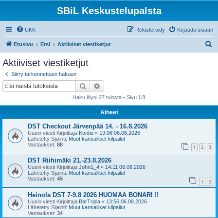
SBiL Keskustelupalsta
UKK
Rekisteröidy
Kirjaudu sisään
E
Etusivu
Etsi
Aktiiviset viestiketjut
t
Aktiiviset viestiketjut
s
Siirry tarkennettuun hakuun
i
Etsi
Tarkennettu haku
Haku löysi 27 tulosta • Sivu
1
/
1
Aiheet
DST Checkout Järvenpää 14. - 16.8.2026
Uusin viesti Kirjoittaja
Kontio
«
19:06 06.08.2026
Lähetetty Sijainti:
Muut kansalliset kilpailut
Vastaukset:
88
1
2
3
DST Riihimäki 21.-23.8.2026
Uusin viesti Kirjoittaja
John1_4
«
14:11 06.08.2026
Lähetetty Sijainti:
Muut kansalliset kilpailut
Vastaukset:
45
1
2
Heinola DST 7-9.8 2026 HUOMAA BONARI !!
Uusin viesti Kirjoittaja
BarTripla
«
13:56 06.08.2026
Lähetetty Sijainti:
Muut kansalliset kilpailut
Vastaukset:
34