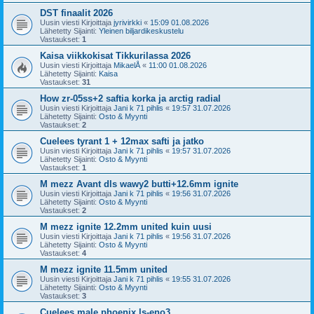
DST finaalit 2026
Uusin viesti Kirjoittaja
jyrivirkki
«
15:09 01.08.2026
Lähetetty Sijainti:
Yleinen biljardikeskustelu
Vastaukset:
1
Kaisa viikkokisat Tikkurilassa 2026
Uusin viesti Kirjoittaja
MikaelÅ
«
11:00 01.08.2026
Lähetetty Sijainti:
Kaisa
Vastaukset:
31
How zr-05ss+2 saftia korka ja arctig radial
Uusin viesti Kirjoittaja
Jani k 71 pihlis
«
19:57 31.07.2026
Lähetetty Sijainti:
Osto & Myynti
Vastaukset:
2
Cuelees tyrant 1 + 12max safti ja jatko
Uusin viesti Kirjoittaja
Jani k 71 pihlis
«
19:57 31.07.2026
Lähetetty Sijainti:
Osto & Myynti
Vastaukset:
1
M mezz Avant dls wawy2 butti+12.6mm ignite
Uusin viesti Kirjoittaja
Jani k 71 pihlis
«
19:56 31.07.2026
Lähetetty Sijainti:
Osto & Myynti
Vastaukset:
2
M mezz ignite 12.2mm united kuin uusi
Uusin viesti Kirjoittaja
Jani k 71 pihlis
«
19:56 31.07.2026
Lähetetty Sijainti:
Osto & Myynti
Vastaukset:
4
M mezz ignite 11.5mm united
Uusin viesti Kirjoittaja
Jani k 71 pihlis
«
19:55 31.07.2026
Lähetetty Sijainti:
Osto & Myynti
Vastaukset:
3
Cuelees male phoenix ls-eno3