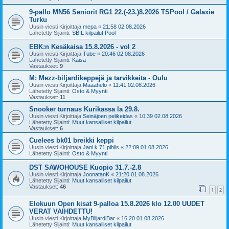
9-pallo MN56 Seniorit RG1 22.(-23.)8.2026 TSPool / Galaxie
Turku
Uusin viesti Kirjoittaja
mepa
«
21:58 02.08.2026
Lähetetty Sijainti:
SBIL kilpailut Pool
EBK:n Kesäkaisa 15.8.2026 - vol 2
Uusin viesti Kirjoittaja
Tube
«
20:46 02.08.2026
Lähetetty Sijainti:
Kaisa
Vastaukset:
9
M: Mezz-biljardikeppejä ja tarvikkeita - Oulu
Uusin viesti Kirjoittaja
Maaahelo
«
11:41 02.08.2026
Lähetetty Sijainti:
Osto & Myynti
Vastaukset:
11
Snooker turnaus Kurikassa la 29.8.
Uusin viesti Kirjoittaja
Seinäjoen pelikeidas
«
10:39 02.08.2026
Lähetetty Sijainti:
Muut kansalliset kilpailut
Vastaukset:
6
Cuelees bk01 breikki keppi
Uusin viesti Kirjoittaja
Jani k 71 pihlis
«
22:09 01.08.2026
Lähetetty Sijainti:
Osto & Myynti
DST SAWOHOUSE Kuopio 31.7.-2.8
Uusin viesti Kirjoittaja
JoonatanK
«
21:20 01.08.2026
Lähetetty Sijainti:
Muut kansalliset kilpailut
Vastaukset:
46
1
2
Elokuun Open kisat 9-palloa 15.8.2026 klo 12.00 UUDET
VERAT VAIHDETTU!
Uusin viesti Kirjoittaja
MyBiljardiBar
«
16:20 01.08.2026
Lähetetty Sijainti:
Muut kansalliset kilpailut