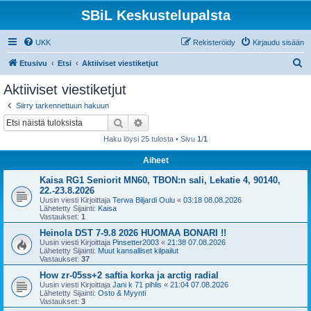
SBiL Keskustelupalsta
UKK
Rekisteröidy
Kirjaudu sisään
E
Etusivu
Etsi
Aktiiviset viestiketjut
t
Aktiiviset viestiketjut
s
Siirry tarkennettuun hakuun
i
Etsi
Tarkennettu haku
Haku löysi 25 tulosta • Sivu
1
/
1
Aiheet
Kaisa RG1 Seniorit MN60, TBON:n sali, Lekatie 4, 90140,
22.-23.8.2026
Uusin viesti Kirjoittaja
Terwa Biljardi Oulu
«
03:18 08.08.2026
Lähetetty Sijainti:
Kaisa
Vastaukset:
1
Heinola DST 7-9.8 2026 HUOMAA BONARI !!
Uusin viesti Kirjoittaja
Pinsetter2003
«
21:38 07.08.2026
Lähetetty Sijainti:
Muut kansalliset kilpailut
Vastaukset:
37
How zr-05ss+2 saftia korka ja arctig radial
Uusin viesti Kirjoittaja
Jani k 71 pihlis
«
21:04 07.08.2026
Lähetetty Sijainti:
Osto & Myynti
Vastaukset:
3