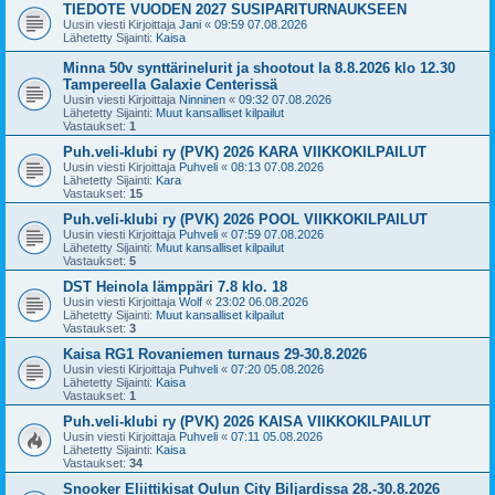
TIEDOTE VUODEN 2027 SUSIPARITURNAUKSEEN
Uusin viesti Kirjoittaja
Jani
«
09:59 07.08.2026
Lähetetty Sijainti:
Kaisa
Minna 50v synttärinelurit ja shootout la 8.8.2026 klo 12.30
Tampereella Galaxie Centerissä
Uusin viesti Kirjoittaja
Ninninen
«
09:32 07.08.2026
Lähetetty Sijainti:
Muut kansalliset kilpailut
Vastaukset:
1
Puh.veli-klubi ry (PVK) 2026 KARA VIIKKOKILPAILUT
Uusin viesti Kirjoittaja
Puhveli
«
08:13 07.08.2026
Lähetetty Sijainti:
Kara
Vastaukset:
15
Puh.veli-klubi ry (PVK) 2026 POOL VIIKKOKILPAILUT
Uusin viesti Kirjoittaja
Puhveli
«
07:59 07.08.2026
Lähetetty Sijainti:
Muut kansalliset kilpailut
Vastaukset:
5
DST Heinola lämppäri 7.8 klo. 18
Uusin viesti Kirjoittaja
Wolf
«
23:02 06.08.2026
Lähetetty Sijainti:
Muut kansalliset kilpailut
Vastaukset:
3
Kaisa RG1 Rovaniemen turnaus 29-30.8.2026
Uusin viesti Kirjoittaja
Puhveli
«
07:20 05.08.2026
Lähetetty Sijainti:
Kaisa
Vastaukset:
1
Puh.veli-klubi ry (PVK) 2026 KAISA VIIKKOKILPAILUT
Uusin viesti Kirjoittaja
Puhveli
«
07:11 05.08.2026
Lähetetty Sijainti:
Kaisa
Vastaukset:
34
Snooker Eliittikisat Oulun City Biljardissa 28.-30.8.2026