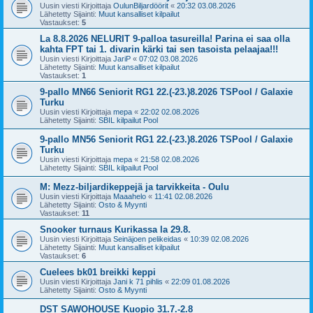
Uusin viesti Kirjoittaja
OulunBiljardöörit
«
20:32 03.08.2026
Lähetetty Sijainti:
Muut kansalliset kilpailut
Vastaukset:
5
La 8.8.2026 NELURIT 9-palloa tasureilla! Parina ei saa olla
kahta FPT tai 1. divarin kärki tai sen tasoista pelaajaa!!!
Uusin viesti Kirjoittaja
JariP
«
07:02 03.08.2026
Lähetetty Sijainti:
Muut kansalliset kilpailut
Vastaukset:
1
9-pallo MN66 Seniorit RG1 22.(-23.)8.2026 TSPool / Galaxie
Turku
Uusin viesti Kirjoittaja
mepa
«
22:02 02.08.2026
Lähetetty Sijainti:
SBIL kilpailut Pool
9-pallo MN56 Seniorit RG1 22.(-23.)8.2026 TSPool / Galaxie
Turku
Uusin viesti Kirjoittaja
mepa
«
21:58 02.08.2026
Lähetetty Sijainti:
SBIL kilpailut Pool
M: Mezz-biljardikeppejä ja tarvikkeita - Oulu
Uusin viesti Kirjoittaja
Maaahelo
«
11:41 02.08.2026
Lähetetty Sijainti:
Osto & Myynti
Vastaukset:
11
Snooker turnaus Kurikassa la 29.8.
Uusin viesti Kirjoittaja
Seinäjoen pelikeidas
«
10:39 02.08.2026
Lähetetty Sijainti:
Muut kansalliset kilpailut
Vastaukset:
6
Cuelees bk01 breikki keppi
Uusin viesti Kirjoittaja
Jani k 71 pihlis
«
22:09 01.08.2026
Lähetetty Sijainti:
Osto & Myynti
DST SAWOHOUSE Kuopio 31.7.-2.8