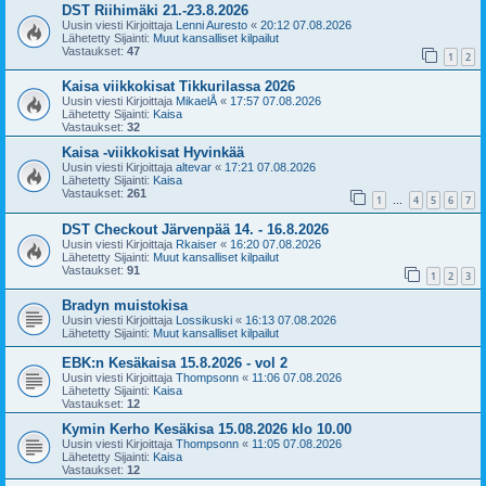
DST Riihimäki 21.-23.8.2026
Uusin viesti Kirjoittaja
Lenni Auresto
«
20:12 07.08.2026
Lähetetty Sijainti:
Muut kansalliset kilpailut
Vastaukset:
47
1
2
Kaisa viikkokisat Tikkurilassa 2026
Uusin viesti Kirjoittaja
MikaelÅ
«
17:57 07.08.2026
Lähetetty Sijainti:
Kaisa
Vastaukset:
32
Kaisa -viikkokisat Hyvinkää
Uusin viesti Kirjoittaja
altevar
«
17:21 07.08.2026
Lähetetty Sijainti:
Kaisa
Vastaukset:
261
1
4
5
6
7
…
DST Checkout Järvenpää 14. - 16.8.2026
Uusin viesti Kirjoittaja
Rkaiser
«
16:20 07.08.2026
Lähetetty Sijainti:
Muut kansalliset kilpailut
Vastaukset:
91
1
2
3
Bradyn muistokisa
Uusin viesti Kirjoittaja
Lossikuski
«
16:13 07.08.2026
Lähetetty Sijainti:
Muut kansalliset kilpailut
EBK:n Kesäkaisa 15.8.2026 - vol 2
Uusin viesti Kirjoittaja
Thompsonn
«
11:06 07.08.2026
Lähetetty Sijainti:
Kaisa
Vastaukset:
12
Kymin Kerho Kesäkisa 15.08.2026 klo 10.00
Uusin viesti Kirjoittaja
Thompsonn
«
11:05 07.08.2026
Lähetetty Sijainti:
Kaisa
Vastaukset:
12