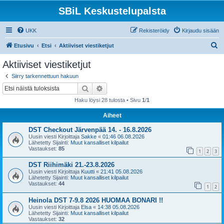
SBiL Keskustelupalsta
UKK
Rekisteröidy
Kirjaudu sisään
E
Etusivu
Etsi
Aktiiviset viestiketjut
t
Aktiiviset viestiketjut
s
Siirry tarkennettuun hakuun
i
Etsi
Tarkennettu haku
Haku löysi 28 tulosta • Sivu
1
/
1
Aiheet
DST Checkout Järvenpää 14. - 16.8.2026
Uusin viesti Kirjoittaja
Sakke
«
01:46 06.08.2026
Lähetetty Sijainti:
Muut kansalliset kilpailut
Vastaukset:
85
1
2
3
DST Riihimäki 21.-23.8.2026
Uusin viesti Kirjoittaja
Kuutti
«
21:41 05.08.2026
Lähetetty Sijainti:
Muut kansalliset kilpailut
Vastaukset:
44
1
2
Heinola DST 7-9.8 2026 HUOMAA BONARI !!
Uusin viesti Kirjoittaja
Elsa
«
14:38 05.08.2026
Lähetetty Sijainti:
Muut kansalliset kilpailut
Vastaukset:
32