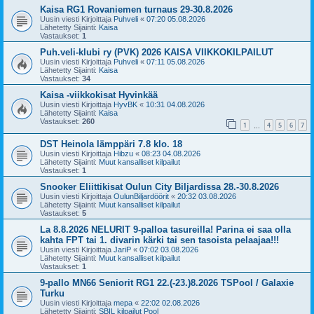
Kaisa RG1 Rovaniemen turnaus 29-30.8.2026
Uusin viesti Kirjoittaja
Puhveli
«
07:20 05.08.2026
Lähetetty Sijainti:
Kaisa
Vastaukset:
1
Puh.veli-klubi ry (PVK) 2026 KAISA VIIKKOKILPAILUT
Uusin viesti Kirjoittaja
Puhveli
«
07:11 05.08.2026
Lähetetty Sijainti:
Kaisa
Vastaukset:
34
Kaisa -viikkokisat Hyvinkää
Uusin viesti Kirjoittaja
HyvBK
«
10:31 04.08.2026
Lähetetty Sijainti:
Kaisa
Vastaukset:
260
1
4
5
6
7
…
DST Heinola lämppäri 7.8 klo. 18
Uusin viesti Kirjoittaja
Hibzu
«
08:23 04.08.2026
Lähetetty Sijainti:
Muut kansalliset kilpailut
Vastaukset:
1
Snooker Eliittikisat Oulun City Biljardissa 28.-30.8.2026
Uusin viesti Kirjoittaja
OulunBiljardöörit
«
20:32 03.08.2026
Lähetetty Sijainti:
Muut kansalliset kilpailut
Vastaukset:
5
La 8.8.2026 NELURIT 9-palloa tasureilla! Parina ei saa olla
kahta FPT tai 1. divarin kärki tai sen tasoista pelaajaa!!!
Uusin viesti Kirjoittaja
JariP
«
07:02 03.08.2026
Lähetetty Sijainti:
Muut kansalliset kilpailut
Vastaukset:
1
9-pallo MN66 Seniorit RG1 22.(-23.)8.2026 TSPool / Galaxie
Turku
Uusin viesti Kirjoittaja
mepa
«
22:02 02.08.2026
Lähetetty Sijainti:
SBIL kilpailut Pool