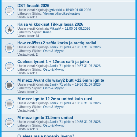
DST finaalit 2026
Uusin viesti Kirjoittaja
jyrivirkki
«
15:09 01.08.2026
Lähetetty Sijainti:
Yleinen biljardikeskustelu
Vastaukset:
1
Kaisa viikkokisat Tikkurilassa 2026
Uusin viesti Kirjoittaja
MikaelÅ
«
11:00 01.08.2026
Lähetetty Sijainti:
Kaisa
Vastaukset:
31
How zr-05ss+2 saftia korka ja arctig radial
Uusin viesti Kirjoittaja
Jani k 71 pihlis
«
19:57 31.07.2026
Lähetetty Sijainti:
Osto & Myynti
Vastaukset:
2
Cuelees tyrant 1 + 12max safti ja jatko
Uusin viesti Kirjoittaja
Jani k 71 pihlis
«
19:57 31.07.2026
Lähetetty Sijainti:
Osto & Myynti
Vastaukset:
1
M mezz Avant dls wawy2 butti+12.6mm ignite
Uusin viesti Kirjoittaja
Jani k 71 pihlis
«
19:56 31.07.2026
Lähetetty Sijainti:
Osto & Myynti
Vastaukset:
2
M mezz ignite 12.2mm united kuin uusi
Uusin viesti Kirjoittaja
Jani k 71 pihlis
«
19:56 31.07.2026
Lähetetty Sijainti:
Osto & Myynti
Vastaukset:
4
M mezz ignite 11.5mm united
Uusin viesti Kirjoittaja
Jani k 71 pihlis
«
19:55 31.07.2026
Lähetetty Sijainti:
Osto & Myynti
Vastaukset:
3
Cuelees male phoenix ls-eno3