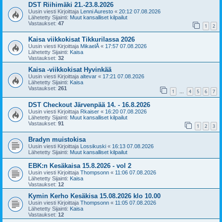
DST Riihimäki 21.-23.8.2026
Uusin viesti Kirjoittaja
Lenni Auresto
«
20:12 07.08.2026
Lähetetty Sijainti:
Muut kansalliset kilpailut
Vastaukset:
47
1
2
Kaisa viikkokisat Tikkurilassa 2026
Uusin viesti Kirjoittaja
MikaelÅ
«
17:57 07.08.2026
Lähetetty Sijainti:
Kaisa
Vastaukset:
32
Kaisa -viikkokisat Hyvinkää
Uusin viesti Kirjoittaja
altevar
«
17:21 07.08.2026
Lähetetty Sijainti:
Kaisa
Vastaukset:
261
1
4
5
6
7
…
DST Checkout Järvenpää 14. - 16.8.2026
Uusin viesti Kirjoittaja
Rkaiser
«
16:20 07.08.2026
Lähetetty Sijainti:
Muut kansalliset kilpailut
Vastaukset:
91
1
2
3
Bradyn muistokisa
Uusin viesti Kirjoittaja
Lossikuski
«
16:13 07.08.2026
Lähetetty Sijainti:
Muut kansalliset kilpailut
EBK:n Kesäkaisa 15.8.2026 - vol 2
Uusin viesti Kirjoittaja
Thompsonn
«
11:06 07.08.2026
Lähetetty Sijainti:
Kaisa
Vastaukset:
12
Kymin Kerho Kesäkisa 15.08.2026 klo 10.00
Uusin viesti Kirjoittaja
Thompsonn
«
11:05 07.08.2026
Lähetetty Sijainti:
Kaisa
Vastaukset:
12