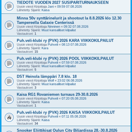
TIEDOTE VUODEN 2027 SUSIPARITURNAUKSEEN
Uusin viesti Kirjoittaja
Jani
«
09:59 07.08.2026
Lähetetty Sijainti:
Kaisa
Minna 50v synttärinelurit ja shootout la 8.8.2026 klo 12.30
Tampereella Galaxie Centerissä
Uusin viesti Kirjoittaja
Ninninen
«
09:32 07.08.2026
Lähetetty Sijainti:
Muut kansalliset kilpailut
Vastaukset:
1
Puh.veli-klubi ry (PVK) 2026 KARA VIIKKOKILPAILUT
Uusin viesti Kirjoittaja
Puhveli
«
08:13 07.08.2026
Lähetetty Sijainti:
Kara
Vastaukset:
15
Puh.veli-klubi ry (PVK) 2026 POOL VIIKKOKILPAILUT
Uusin viesti Kirjoittaja
Puhveli
«
07:59 07.08.2026
Lähetetty Sijainti:
Muut kansalliset kilpailut
Vastaukset:
5
DST Heinola lämppäri 7.8 klo. 18
Uusin viesti Kirjoittaja
Wolf
«
23:02 06.08.2026
Lähetetty Sijainti:
Muut kansalliset kilpailut
Vastaukset:
3
Kaisa RG1 Rovaniemen turnaus 29-30.8.2026
Uusin viesti Kirjoittaja
Puhveli
«
07:20 05.08.2026
Lähetetty Sijainti:
Kaisa
Vastaukset:
1
Puh.veli-klubi ry (PVK) 2026 KAISA VIIKKOKILPAILUT
Uusin viesti Kirjoittaja
Puhveli
«
07:11 05.08.2026
Lähetetty Sijainti:
Kaisa
Vastaukset:
34
Snooker Eliittikisat Oulun City Biljardissa 28.-30.8.2026