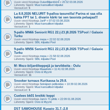
Uusin viesti Kirjoittaja
OulunBiljardöörit
«
20:32 03.08.2026
Lähetetty Sijainti:
Muut kansalliset kilpailut
Vastaukset:
5
La 8.8.2026 NELURIT 9-palloa tasureilla! Parina ei saa olla
kahta FPT tai 1. divarin kärki tai sen tasoista pelaajaa!!!
Uusin viesti Kirjoittaja
JariP
«
07:02 03.08.2026
Lähetetty Sijainti:
Muut kansalliset kilpailut
Vastaukset:
1
9-pallo MN66 Seniorit RG1 22.(-23.)8.2026 TSPool / Galaxie
Turku
Uusin viesti Kirjoittaja
mepa
«
22:02 02.08.2026
Lähetetty Sijainti:
SBIL kilpailut Pool
9-pallo MN56 Seniorit RG1 22.(-23.)8.2026 TSPool / Galaxie
Turku
Uusin viesti Kirjoittaja
mepa
«
21:58 02.08.2026
Lähetetty Sijainti:
SBIL kilpailut Pool
M: Mezz-biljardikeppejä ja tarvikkeita - Oulu
Uusin viesti Kirjoittaja
Maaahelo
«
11:41 02.08.2026
Lähetetty Sijainti:
Osto & Myynti
Vastaukset:
11
Snooker turnaus Kurikassa la 29.8.
Uusin viesti Kirjoittaja
Seinäjoen pelikeidas
«
10:39 02.08.2026
Lähetetty Sijainti:
Muut kansalliset kilpailut
Vastaukset:
6
Cuelees bk01 breikki keppi
Uusin viesti Kirjoittaja
Jani k 71 pihlis
«
22:09 01.08.2026
Lähetetty Sijainti:
Osto & Myynti
DST SAWOHOUSE Kuopio 31.7.-2.8