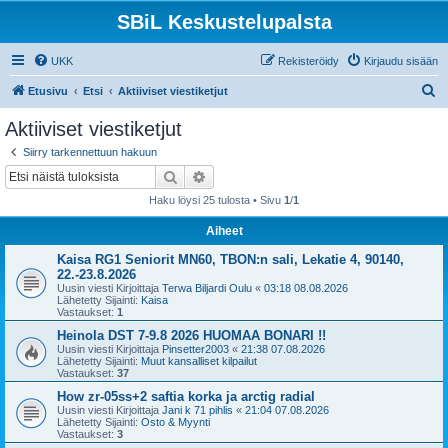
SBiL Keskustelupalsta
UKK
Rekisteröidy
Kirjaudu sisään
E
Etusivu
Etsi
Aktiiviset viestiketjut
t
Aktiiviset viestiketjut
s
Siirry tarkennettuun hakuun
i
Etsi
Tarkennettu haku
Haku löysi 25 tulosta • Sivu
1
/
1
Aiheet
Kaisa RG1 Seniorit MN60, TBON:n sali, Lekatie 4, 90140,
22.-23.8.2026
Uusin viesti Kirjoittaja
Terwa Biljardi Oulu
«
03:18 08.08.2026
Lähetetty Sijainti:
Kaisa
Vastaukset:
1
Heinola DST 7-9.8 2026 HUOMAA BONARI !!
Uusin viesti Kirjoittaja
Pinsetter2003
«
21:38 07.08.2026
Lähetetty Sijainti:
Muut kansalliset kilpailut
Vastaukset:
37
How zr-05ss+2 saftia korka ja arctig radial
Uusin viesti Kirjoittaja
Jani k 71 pihlis
«
21:04 07.08.2026
Lähetetty Sijainti:
Osto & Myynti
Vastaukset:
3