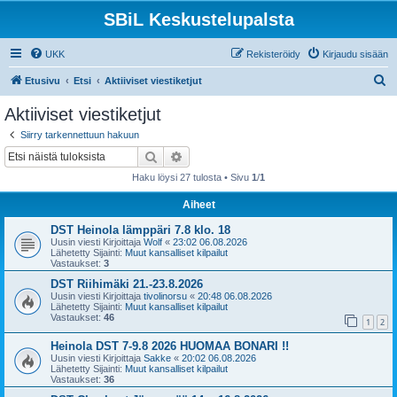
SBiL Keskustelupalsta
UKK
Rekisteröidy
Kirjaudu sisään
E
Etusivu
Etsi
Aktiiviset viestiketjut
t
Aktiiviset viestiketjut
s
Siirry tarkennettuun hakuun
i
Etsi
Tarkennettu haku
Haku löysi 27 tulosta • Sivu
1
/
1
Aiheet
DST Heinola lämppäri 7.8 klo. 18
Uusin viesti Kirjoittaja
Wolf
«
23:02 06.08.2026
Lähetetty Sijainti:
Muut kansalliset kilpailut
Vastaukset:
3
DST Riihimäki 21.-23.8.2026
Uusin viesti Kirjoittaja
tivolinorsu
«
20:48 06.08.2026
Lähetetty Sijainti:
Muut kansalliset kilpailut
Vastaukset:
46
1
2
Heinola DST 7-9.8 2026 HUOMAA BONARI !!
Uusin viesti Kirjoittaja
Sakke
«
20:02 06.08.2026
Lähetetty Sijainti:
Muut kansalliset kilpailut
Vastaukset:
36