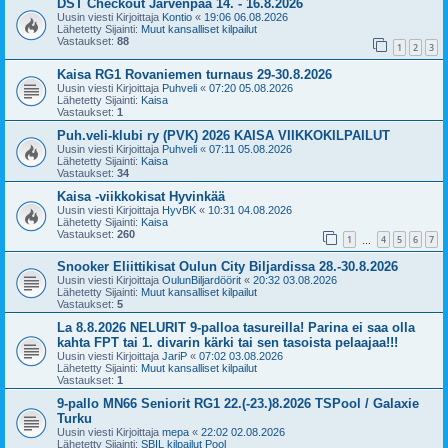
DST Checkout Järvenpää 14. - 16.8.2026
Uusin viesti Kirjoittaja
Kontio
«
19:06 06.08.2026
Lähetetty Sijainti:
Muut kansalliset kilpailut
Vastaukset:
88
1
2
3
Kaisa RG1 Rovaniemen turnaus 29-30.8.2026
Uusin viesti Kirjoittaja
Puhveli
«
07:20 05.08.2026
Lähetetty Sijainti:
Kaisa
Vastaukset:
1
Puh.veli-klubi ry (PVK) 2026 KAISA VIIKKOKILPAILUT
Uusin viesti Kirjoittaja
Puhveli
«
07:11 05.08.2026
Lähetetty Sijainti:
Kaisa
Vastaukset:
34
Kaisa -viikkokisat Hyvinkää
Uusin viesti Kirjoittaja
HyvBK
«
10:31 04.08.2026
Lähetetty Sijainti:
Kaisa
Vastaukset:
260
1
4
5
6
7
…
Snooker Eliittikisat Oulun City Biljardissa 28.-30.8.2026
Uusin viesti Kirjoittaja
OulunBiljardöörit
«
20:32 03.08.2026
Lähetetty Sijainti:
Muut kansalliset kilpailut
Vastaukset:
5
La 8.8.2026 NELURIT 9-palloa tasureilla! Parina ei saa olla
kahta FPT tai 1. divarin kärki tai sen tasoista pelaajaa!!!
Uusin viesti Kirjoittaja
JariP
«
07:02 03.08.2026
Lähetetty Sijainti:
Muut kansalliset kilpailut
Vastaukset:
1
9-pallo MN66 Seniorit RG1 22.(-23.)8.2026 TSPool / Galaxie
Turku
Uusin viesti Kirjoittaja
mepa
«
22:02 02.08.2026
Lähetetty Sijainti:
SBIL kilpailut Pool