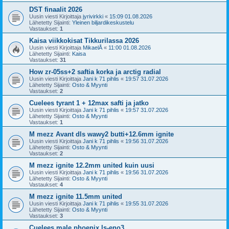
DST finaalit 2026
Uusin viesti Kirjoittaja
jyrivirkki
«
15:09 01.08.2026
Lähetetty Sijainti:
Yleinen biljardikeskustelu
Vastaukset:
1
Kaisa viikkokisat Tikkurilassa 2026
Uusin viesti Kirjoittaja
MikaelÅ
«
11:00 01.08.2026
Lähetetty Sijainti:
Kaisa
Vastaukset:
31
How zr-05ss+2 saftia korka ja arctig radial
Uusin viesti Kirjoittaja
Jani k 71 pihlis
«
19:57 31.07.2026
Lähetetty Sijainti:
Osto & Myynti
Vastaukset:
2
Cuelees tyrant 1 + 12max safti ja jatko
Uusin viesti Kirjoittaja
Jani k 71 pihlis
«
19:57 31.07.2026
Lähetetty Sijainti:
Osto & Myynti
Vastaukset:
1
M mezz Avant dls wawy2 butti+12.6mm ignite
Uusin viesti Kirjoittaja
Jani k 71 pihlis
«
19:56 31.07.2026
Lähetetty Sijainti:
Osto & Myynti
Vastaukset:
2
M mezz ignite 12.2mm united kuin uusi
Uusin viesti Kirjoittaja
Jani k 71 pihlis
«
19:56 31.07.2026
Lähetetty Sijainti:
Osto & Myynti
Vastaukset:
4
M mezz ignite 11.5mm united
Uusin viesti Kirjoittaja
Jani k 71 pihlis
«
19:55 31.07.2026
Lähetetty Sijainti:
Osto & Myynti
Vastaukset:
3
Cuelees male phoenix ls-eno3