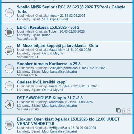
9-pallo MN56 Seniorit RG1 22.(-23.)8.2026 TSPool / Galaxie
Turku
Uusin viesti Kirjoittaja
mepa
«
21:58 02.08.2026
Lähetetty Sijainti:
SBIL kilpailut Pool
EBK:n Kesäkaisa 15.8.2026 - vol 2
Uusin viesti Kirjoittaja
Tube
«
20:46 02.08.2026
Lähetetty Sijainti:
Kaisa
Vastaukset:
9
M: Mezz-biljardikeppejä ja tarvikkeita - Oulu
Uusin viesti Kirjoittaja
Maaahelo
«
11:41 02.08.2026
Lähetetty Sijainti:
Osto & Myynti
Vastaukset:
11
Snooker turnaus Kurikassa la 29.8.
Uusin viesti Kirjoittaja
Seinäjoen pelikeidas
«
10:39 02.08.2026
Lähetetty Sijainti:
Muut kansalliset kilpailut
Vastaukset:
6
Cuelees bk01 breikki keppi
Uusin viesti Kirjoittaja
Jani k 71 pihlis
«
22:09 01.08.2026
Lähetetty Sijainti:
Osto & Myynti
DST SAWOHOUSE Kuopio 31.7.-2.8
Uusin viesti Kirjoittaja
JoonatanK
«
21:20 01.08.2026
Lähetetty Sijainti:
Muut kansalliset kilpailut
Vastaukset:
46
1
2
Elokuun Open kisat 9-palloa 15.8.2026 klo 12.00 UUDET
VERAT VAIHDETTU!
Uusin viesti Kirjoittaja
MyBiljardiBar
«
16:20 01.08.2026
Lähetetty Sijainti:
Muut kansalliset kilpailut