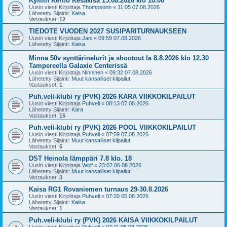
Kymin Kerho Kesäkisa 15.08.2026 klo 10.00
Uusin viesti Kirjoittaja
Thompsonn
«
11:05 07.08.2026
Lähetetty Sijainti:
Kaisa
Vastaukset:
12
TIEDOTE VUODEN 2027 SUSIPARITURNAUKSEEN
Uusin viesti Kirjoittaja
Jani
«
09:59 07.08.2026
Lähetetty Sijainti:
Kaisa
Minna 50v synttärinelurit ja shootout la 8.8.2026 klo 12.30
Tampereella Galaxie Centerissä
Uusin viesti Kirjoittaja
Ninninen
«
09:32 07.08.2026
Lähetetty Sijainti:
Muut kansalliset kilpailut
Vastaukset:
1
Puh.veli-klubi ry (PVK) 2026 KARA VIIKKOKILPAILUT
Uusin viesti Kirjoittaja
Puhveli
«
08:13 07.08.2026
Lähetetty Sijainti:
Kara
Vastaukset:
15
Puh.veli-klubi ry (PVK) 2026 POOL VIIKKOKILPAILUT
Uusin viesti Kirjoittaja
Puhveli
«
07:59 07.08.2026
Lähetetty Sijainti:
Muut kansalliset kilpailut
Vastaukset:
5
DST Heinola lämppäri 7.8 klo. 18
Uusin viesti Kirjoittaja
Wolf
«
23:02 06.08.2026
Lähetetty Sijainti:
Muut kansalliset kilpailut
Vastaukset:
3
Kaisa RG1 Rovaniemen turnaus 29-30.8.2026
Uusin viesti Kirjoittaja
Puhveli
«
07:20 05.08.2026
Lähetetty Sijainti:
Kaisa
Vastaukset:
1
Puh.veli-klubi ry (PVK) 2026 KAISA VIIKKOKILPAILUT