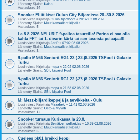
Uusin viesti Kirjoittaja
Puhveli
«
07:11 05.08.2026
Lähetetty Sijainti:
Kaisa
Vastaukset:
34
Snooker Eliittikisat Oulun City Biljardissa 28.-30.8.2026
Uusin viesti Kirjoittaja
OulunBiljardöörit
«
20:32 03.08.2026
Lähetetty Sijainti:
Muut kansalliset kilpailut
Vastaukset:
5
La 8.8.2026 NELURIT 9-palloa tasureilla! Parina ei saa olla
kahta FPT tai 1. divarin kärki tai sen tasoista pelaajaa!!!
Uusin viesti Kirjoittaja
JariP
«
07:02 03.08.2026
Lähetetty Sijainti:
Muut kansalliset kilpailut
Vastaukset:
1
9-pallo MN66 Seniorit RG1 22.(-23.)8.2026 TSPool / Galaxie
Turku
Uusin viesti Kirjoittaja
mepa
«
22:02 02.08.2026
Lähetetty Sijainti:
SBIL kilpailut Pool
9-pallo MN56 Seniorit RG1 22.(-23.)8.2026 TSPool / Galaxie
Turku
Uusin viesti Kirjoittaja
mepa
«
21:58 02.08.2026
Lähetetty Sijainti:
SBIL kilpailut Pool
M: Mezz-biljardikeppejä ja tarvikkeita - Oulu
Uusin viesti Kirjoittaja
Maaahelo
«
11:41 02.08.2026
Lähetetty Sijainti:
Osto & Myynti
Vastaukset:
11
Snooker turnaus Kurikassa la 29.8.
Uusin viesti Kirjoittaja
Seinäjoen pelikeidas
«
10:39 02.08.2026
Lähetetty Sijainti:
Muut kansalliset kilpailut
Vastaukset:
6
Cuelees bk01 breikki keppi