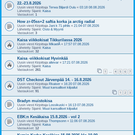
22.-23.8.2026
Uusin viesti Kirjoittaja
Terwa Biljardi Oulu
«
03:18 08.08.2026
Lähetetty Sijainti:
Kaisa
Vastaukset:
1
How zr-05ss+2 saftia korka ja arctig radial
Uusin viesti Kirjoittaja
Jani k 71 pihlis
«
21:04 07.08.2026
Lähetetty Sijainti:
Osto & Myynti
Vastaukset:
3
Kaisa viikkokisat Tikkurilassa 2026
Uusin viesti Kirjoittaja
MikaelÅ
«
17:57 07.08.2026
Lähetetty Sijainti:
Kaisa
Vastaukset:
32
Kaisa -viikkokisat Hyvinkää
Uusin viesti Kirjoittaja
altevar
«
17:21 07.08.2026
Lähetetty Sijainti:
Kaisa
Vastaukset:
261
1
4
5
6
7
…
DST Checkout Järvenpää 14. - 16.8.2026
Uusin viesti Kirjoittaja
Rkaiser
«
16:20 07.08.2026
Lähetetty Sijainti:
Muut kansalliset kilpailut
Vastaukset:
91
1
2
3
Bradyn muistokisa
Uusin viesti Kirjoittaja
Lossikuski
«
16:13 07.08.2026
Lähetetty Sijainti:
Muut kansalliset kilpailut
EBK:n Kesäkaisa 15.8.2026 - vol 2
Uusin viesti Kirjoittaja
Thompsonn
«
11:06 07.08.2026
Lähetetty Sijainti:
Kaisa
Vastaukset:
12