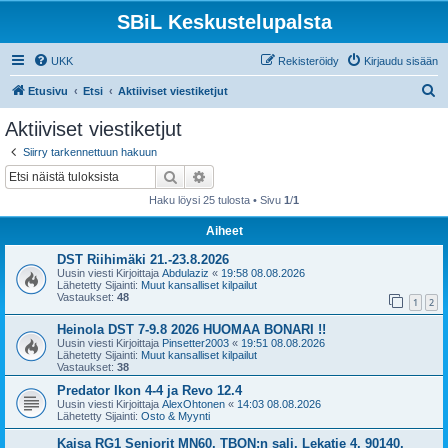
SBiL Keskustelupalsta
UKK
Rekisteröidy
Kirjaudu sisään
E
Etusivu
Etsi
Aktiiviset viestiketjut
t
Aktiiviset viestiketjut
s
Siirry tarkennettuun hakuun
i
Etsi
Tarkennettu haku
Haku löysi 25 tulosta • Sivu
1
/
1
Aiheet
DST Riihimäki 21.-23.8.2026
Uusin viesti Kirjoittaja
Abdulaziz
«
19:58 08.08.2026
Lähetetty Sijainti:
Muut kansalliset kilpailut
Vastaukset:
48
1
2
Heinola DST 7-9.8 2026 HUOMAA BONARI !!
Uusin viesti Kirjoittaja
Pinsetter2003
«
19:51 08.08.2026
Lähetetty Sijainti:
Muut kansalliset kilpailut
Vastaukset:
38
Predator Ikon 4-4 ja Revo 12.4
Uusin viesti Kirjoittaja
AlexOhtonen
«
14:03 08.08.2026
Lähetetty Sijainti:
Osto & Myynti
Kaisa RG1 Seniorit MN60, TBON:n sali, Lekatie 4, 90140,