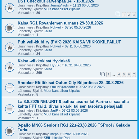
DST Checkout Järvenpää 14. - 16.8.2026
Uusin viesti Kirjoittaja
JennaVivolin
«
11:13 06.08.2026
Lähetetty Sijainti:
Muut kansalliset kilpailut
Vastaukset:
86
1
2
3
Kaisa RG1 Rovaniemen turnaus 29-30.8.2026
Uusin viesti Kirjoittaja
Puhveli
«
07:20 05.08.2026
Lähetetty Sijainti:
Kaisa
Vastaukset:
1
Puh.veli-klubi ry (PVK) 2026 KAISA VIIKKOKILPAILUT
Uusin viesti Kirjoittaja
Puhveli
«
07:11 05.08.2026
Lähetetty Sijainti:
Kaisa
Vastaukset:
34
Kaisa -viikkokisat Hyvinkää
Uusin viesti Kirjoittaja
HyvBK
«
10:31 04.08.2026
Lähetetty Sijainti:
Kaisa
Vastaukset:
260
1
4
5
6
7
…
Snooker Eliittikisat Oulun City Biljardissa 28.-30.8.2026
Uusin viesti Kirjoittaja
OulunBiljardöörit
«
20:32 03.08.2026
Lähetetty Sijainti:
Muut kansalliset kilpailut
Vastaukset:
5
La 8.8.2026 NELURIT 9-palloa tasureilla! Parina ei saa olla
kahta FPT tai 1. divarin kärki tai sen tasoista pelaajaa!!!
Uusin viesti Kirjoittaja
JariP
«
07:02 03.08.2026
Lähetetty Sijainti:
Muut kansalliset kilpailut
Vastaukset:
1
9-pallo MN66 Seniorit RG1 22.(-23.)8.2026 TSPool / Galaxie
Turku
Uusin viesti Kirjoittaja
mepa
«
22:02 02.08.2026
Lähetetty Sijainti:
SBIL kilpailut Pool