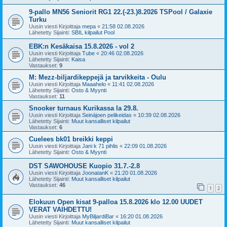
9-pallo MN56 Seniorit RG1 22.(-23.)8.2026 TSPool / Galaxie
Turku
Uusin viesti Kirjoittaja
mepa
«
21:58 02.08.2026
Lähetetty Sijainti:
SBIL kilpailut Pool
EBK:n Kesäkaisa 15.8.2026 - vol 2
Uusin viesti Kirjoittaja
Tube
«
20:46 02.08.2026
Lähetetty Sijainti:
Kaisa
Vastaukset:
9
M: Mezz-biljardikeppejä ja tarvikkeita - Oulu
Uusin viesti Kirjoittaja
Maaahelo
«
11:41 02.08.2026
Lähetetty Sijainti:
Osto & Myynti
Vastaukset:
11
Snooker turnaus Kurikassa la 29.8.
Uusin viesti Kirjoittaja
Seinäjoen pelikeidas
«
10:39 02.08.2026
Lähetetty Sijainti:
Muut kansalliset kilpailut
Vastaukset:
6
Cuelees bk01 breikki keppi
Uusin viesti Kirjoittaja
Jani k 71 pihlis
«
22:09 01.08.2026
Lähetetty Sijainti:
Osto & Myynti
DST SAWOHOUSE Kuopio 31.7.-2.8
Uusin viesti Kirjoittaja
JoonatanK
«
21:20 01.08.2026
Lähetetty Sijainti:
Muut kansalliset kilpailut
Vastaukset:
46
1
2
Elokuun Open kisat 9-palloa 15.8.2026 klo 12.00 UUDET
VERAT VAIHDETTU!
Uusin viesti Kirjoittaja
MyBiljardiBar
«
16:20 01.08.2026
Lähetetty Sijainti:
Muut kansalliset kilpailut