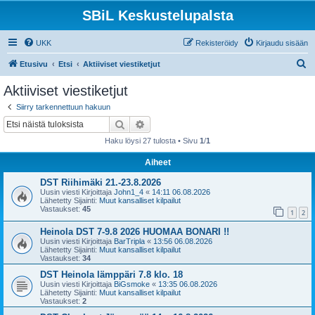
SBiL Keskustelupalsta
UKK
Rekisteröidy
Kirjaudu sisään
E
Etusivu
Etsi
Aktiiviset viestiketjut
t
Aktiiviset viestiketjut
s
Siirry tarkennettuun hakuun
i
Etsi
Tarkennettu haku
Haku löysi 27 tulosta • Sivu
1
/
1
Aiheet
DST Riihimäki 21.-23.8.2026
Uusin viesti Kirjoittaja
John1_4
«
14:11 06.08.2026
Lähetetty Sijainti:
Muut kansalliset kilpailut
Vastaukset:
45
1
2
Heinola DST 7-9.8 2026 HUOMAA BONARI !!
Uusin viesti Kirjoittaja
BarTripla
«
13:56 06.08.2026
Lähetetty Sijainti:
Muut kansalliset kilpailut
Vastaukset:
34
DST Heinola lämppäri 7.8 klo. 18
Uusin viesti Kirjoittaja
BiGsmoke
«
13:35 06.08.2026
Lähetetty Sijainti:
Muut kansalliset kilpailut
Vastaukset:
2