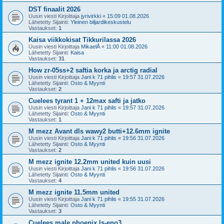
DST finaalit 2026
Uusin viesti Kirjoittaja
jyrivirkki
«
15:09 01.08.2026
Lähetetty Sijainti:
Yleinen biljardikeskustelu
Vastaukset:
1
Kaisa viikkokisat Tikkurilassa 2026
Uusin viesti Kirjoittaja
MikaelÅ
«
11:00 01.08.2026
Lähetetty Sijainti:
Kaisa
Vastaukset:
31
How zr-05ss+2 saftia korka ja arctig radial
Uusin viesti Kirjoittaja
Jani k 71 pihlis
«
19:57 31.07.2026
Lähetetty Sijainti:
Osto & Myynti
Vastaukset:
2
Cuelees tyrant 1 + 12max safti ja jatko
Uusin viesti Kirjoittaja
Jani k 71 pihlis
«
19:57 31.07.2026
Lähetetty Sijainti:
Osto & Myynti
Vastaukset:
1
M mezz Avant dls wawy2 butti+12.6mm ignite
Uusin viesti Kirjoittaja
Jani k 71 pihlis
«
19:56 31.07.2026
Lähetetty Sijainti:
Osto & Myynti
Vastaukset:
2
M mezz ignite 12.2mm united kuin uusi
Uusin viesti Kirjoittaja
Jani k 71 pihlis
«
19:56 31.07.2026
Lähetetty Sijainti:
Osto & Myynti
Vastaukset:
4
M mezz ignite 11.5mm united
Uusin viesti Kirjoittaja
Jani k 71 pihlis
«
19:55 31.07.2026
Lähetetty Sijainti:
Osto & Myynti
Vastaukset:
3
Cuelees male phoenix ls-eno3