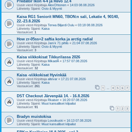
Predator Ikon 4-4 ja Revo 12.4
Uusin viesti Kirjoittaja
AlexOhtonen
«
14:03 08.08.2026
Lähetetty Sijainti:
Osto & Myynti
Kaisa RG1 Seniorit MN60, TBON:n sali, Lekatie 4, 90140,
22.-23.8.2026
Uusin viesti Kirjoittaja
Terwa Biljardi Oulu
«
03:18 08.08.2026
Lähetetty Sijainti:
Kaisa
Vastaukset:
1
How zr-05ss+2 saftia korka ja arctig radial
Uusin viesti Kirjoittaja
Jani k 71 pihlis
«
21:04 07.08.2026
Lähetetty Sijainti:
Osto & Myynti
Vastaukset:
3
Kaisa viikkokisat Tikkurilassa 2026
Uusin viesti Kirjoittaja
MikaelÅ
«
17:57 07.08.2026
Lähetetty Sijainti:
Kaisa
Vastaukset:
32
Kaisa -viikkokisat Hyvinkää
Uusin viesti Kirjoittaja
altevar
«
17:21 07.08.2026
Lähetetty Sijainti:
Kaisa
Vastaukset:
261
1
4
5
6
7
…
DST Checkout Järvenpää 14. - 16.8.2026
Uusin viesti Kirjoittaja
Rkaiser
«
16:20 07.08.2026
Lähetetty Sijainti:
Muut kansalliset kilpailut
Vastaukset:
91
1
2
3
Bradyn muistokisa
Uusin viesti Kirjoittaja
Lossikuski
«
16:13 07.08.2026
Lähetetty Sijainti:
Muut kansalliset kilpailut