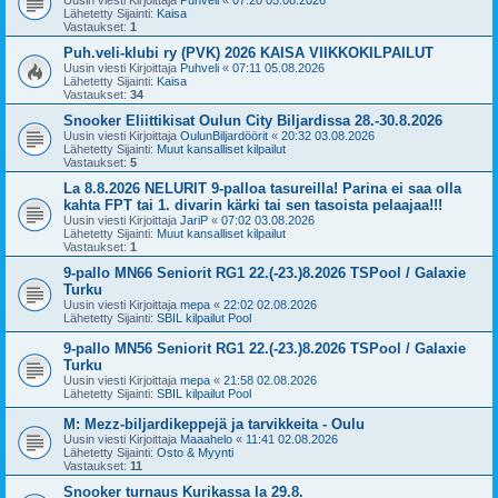
Uusin viesti Kirjoittaja
Puhveli
«
07:20 05.08.2026
Lähetetty Sijainti:
Kaisa
Vastaukset:
1
Puh.veli-klubi ry (PVK) 2026 KAISA VIIKKOKILPAILUT
Uusin viesti Kirjoittaja
Puhveli
«
07:11 05.08.2026
Lähetetty Sijainti:
Kaisa
Vastaukset:
34
Snooker Eliittikisat Oulun City Biljardissa 28.-30.8.2026
Uusin viesti Kirjoittaja
OulunBiljardöörit
«
20:32 03.08.2026
Lähetetty Sijainti:
Muut kansalliset kilpailut
Vastaukset:
5
La 8.8.2026 NELURIT 9-palloa tasureilla! Parina ei saa olla
kahta FPT tai 1. divarin kärki tai sen tasoista pelaajaa!!!
Uusin viesti Kirjoittaja
JariP
«
07:02 03.08.2026
Lähetetty Sijainti:
Muut kansalliset kilpailut
Vastaukset:
1
9-pallo MN66 Seniorit RG1 22.(-23.)8.2026 TSPool / Galaxie
Turku
Uusin viesti Kirjoittaja
mepa
«
22:02 02.08.2026
Lähetetty Sijainti:
SBIL kilpailut Pool
9-pallo MN56 Seniorit RG1 22.(-23.)8.2026 TSPool / Galaxie
Turku
Uusin viesti Kirjoittaja
mepa
«
21:58 02.08.2026
Lähetetty Sijainti:
SBIL kilpailut Pool
M: Mezz-biljardikeppejä ja tarvikkeita - Oulu
Uusin viesti Kirjoittaja
Maaahelo
«
11:41 02.08.2026
Lähetetty Sijainti:
Osto & Myynti
Vastaukset:
11
Snooker turnaus Kurikassa la 29.8.