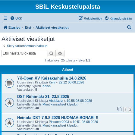
SBiL Keskustelupalsta
UKK
Rekisteröidy
Kirjaudu sisään
E
Etusivu
Etsi
Aktiiviset viestiketjut
t
Aktiiviset viestiketjut
s
Siirry tarkennettuun hakuun
i
Etsi
Tarkennettu haku
Haku löysi 25 tulosta • Sivu
1
/
1
Aiheet
Yö-Open XV Kaisakarhuilla 14.8.2026
Uusin viesti Kirjoittaja
Keni
«
22:12 08.08.2026
Lähetetty Sijainti:
Kaisa
Vastaukset:
5
DST Riihimäki 21.-23.8.2026
Uusin viesti Kirjoittaja
Abdulaziz
«
19:58 08.08.2026
Lähetetty Sijainti:
Muut kansalliset kilpailut
Vastaukset:
48
1
2
Heinola DST 7-9.8 2026 HUOMAA BONARI !!
Uusin viesti Kirjoittaja
Pinsetter2003
«
19:51 08.08.2026
Lähetetty Sijainti:
Muut kansalliset kilpailut
Vastaukset:
38