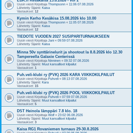
EBK:n Kesäkaisa 15.8.2026 - vol 2
Uusin viesti Kirjoittaja
Thompsonn
«
11:06 07.08.2026
Lähetetty Sijainti:
Kaisa
Vastaukset:
12
Kymin Kerho Kesäkisa 15.08.2026 klo 10.00
Uusin viesti Kirjoittaja
Thompsonn
«
11:05 07.08.2026
Lähetetty Sijainti:
Kaisa
Vastaukset:
12
TIEDOTE VUODEN 2027 SUSIPARITURNAUKSEEN
Uusin viesti Kirjoittaja
Jani
«
09:59 07.08.2026
Lähetetty Sijainti:
Kaisa
Minna 50v synttärinelurit ja shootout la 8.8.2026 klo 12.30
Tampereella Galaxie Centerissä
Uusin viesti Kirjoittaja
Ninninen
«
09:32 07.08.2026
Lähetetty Sijainti:
Muut kansalliset kilpailut
Vastaukset:
1
Puh.veli-klubi ry (PVK) 2026 KARA VIIKKOKILPAILUT
Uusin viesti Kirjoittaja
Puhveli
«
08:13 07.08.2026
Lähetetty Sijainti:
Kara
Vastaukset:
15
Puh.veli-klubi ry (PVK) 2026 POOL VIIKKOKILPAILUT
Uusin viesti Kirjoittaja
Puhveli
«
07:59 07.08.2026
Lähetetty Sijainti:
Muut kansalliset kilpailut
Vastaukset:
5
DST Heinola lämppäri 7.8 klo. 18
Uusin viesti Kirjoittaja
Wolf
«
23:02 06.08.2026
Lähetetty Sijainti:
Muut kansalliset kilpailut
Vastaukset:
3
Kaisa RG1 Rovaniemen turnaus 29-30.8.2026