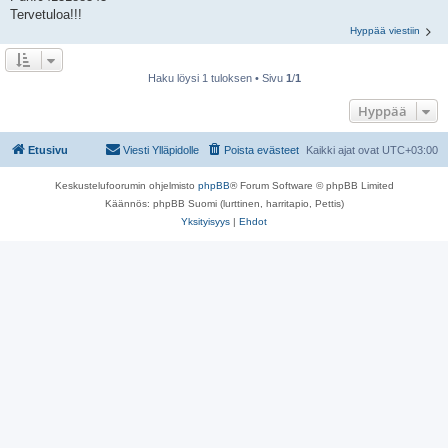
Tervetuloa!!!
Hyppää viestiin
Haku löysi 1 tuloksen • Sivu
1
/
1
Hyppää
Etusivu
Viesti Ylläpidolle
Poista evästeet
Kaikki ajat ovat
UTC+03:00
Keskustelufoorumin ohjelmisto
phpBB
® Forum Software © phpBB Limited
Käännös: phpBB Suomi (lurttinen, harritapio, Pettis)
Yksityisyys
|
Ehdot