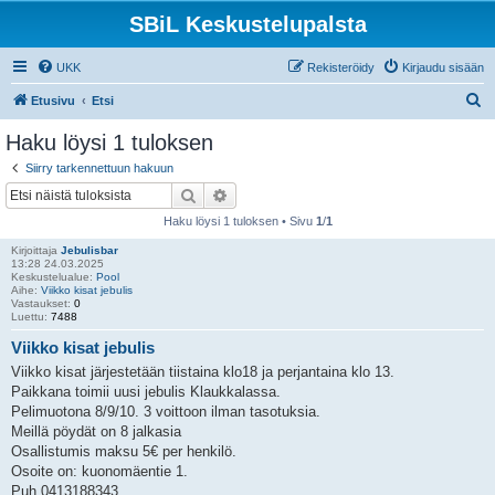
SBiL Keskustelupalsta
UKK
Rekisteröidy
Kirjaudu sisään
E
Etusivu
Etsi
t
Haku löysi 1 tuloksen
s
Siirry tarkennettuun hakuun
i
Etsi
Tarkennettu haku
Haku löysi 1 tuloksen • Sivu
1
/
1
Kirjoittaja
Jebulisbar
13:28 24.03.2025
Keskustelualue:
Pool
Aihe:
Viikko kisat jebulis
Vastaukset:
0
Luettu:
7488
Viikko kisat jebulis
Viikko kisat järjestetään tiistaina klo18 ja perjantaina klo 13.
Paikkana toimii uusi jebulis Klaukkalassa.
Pelimuotona 8/9/10. 3 voittoon ilman tasotuksia.
Meillä pöydät on 8 jalkasia
Osallistumis maksu 5€ per henkilö.
Osoite on: kuonomäentie 1.
Puh.0413188343