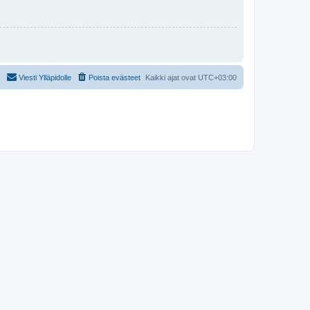
Viesti Ylläpidolle
Poista evästeet
Kaikki ajat ovat
UTC+03:00