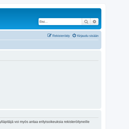
Etsi
Tarkennettu haku
Rekisteröidy
Kirjaudu sisään
lläpitäjä voi myös antaa erityisoikeuksia rekisteröityneille