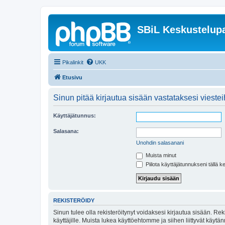
SBiL Keskustelupa
Pikalinkit
UKK
Etusivu
Sinun pitää kirjautua sisään vastataksesi viesteih
Käyttäjätunnus:
Salasana:
Unohdin salasanani
Muista minut
Piilota käyttäjätunnukseni tällä k
REKISTERÖIDY
Sinun tulee olla rekisteröitynyt voidaksesi kirjautua sisään. Rek
käyttäjille. Muista lukea käyttöehtomme ja siihen liittyvät käy