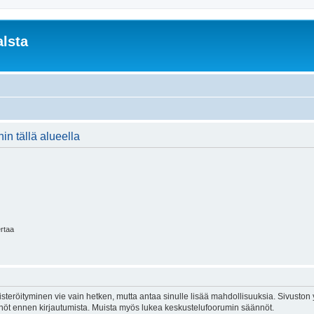
lsta
in tällä alueella
ertaa
isteröityminen vie vain hetken, mutta antaa sinulle lisää mahdollisuuksia. Sivuston y
tännöt ennen kirjautumista. Muista myös lukea keskustelufoorumin säännöt.