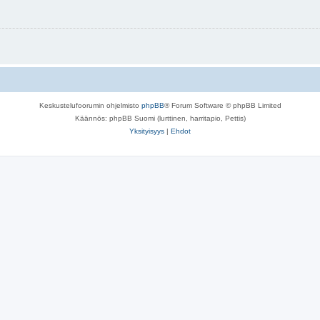
Keskustelufoorumin ohjelmisto
phpBB
® Forum Software © phpBB Limited
Käännös: phpBB Suomi (lurttinen, harritapio, Pettis)
Yksityisyys
|
Ehdot