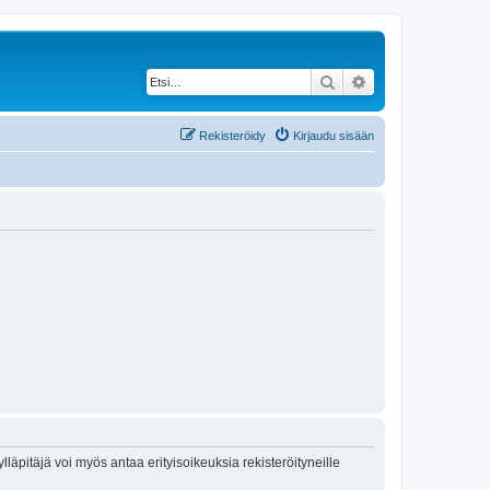
Etsi
Tarkennettu haku
Rekisteröidy
Kirjaudu sisään
lläpitäjä voi myös antaa erityisoikeuksia rekisteröityneille