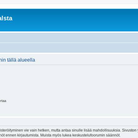
lsta
in tällä alueella
ertaa
isteröityminen vie vain hetken, mutta antaa sinulle lisää mahdollisuuksia. Sivuston y
tännöt ennen kirjautumista. Muista myös lukea keskustelufoorumin säännöt.