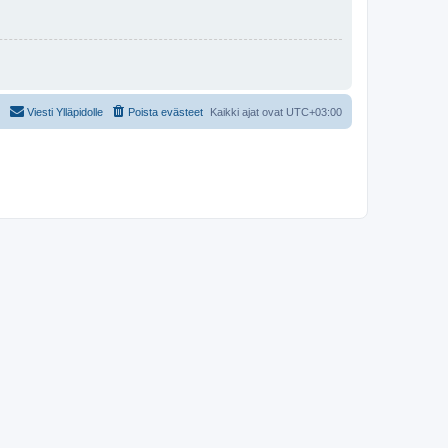
Viesti Ylläpidolle
Poista evästeet
Kaikki ajat ovat
UTC+03:00