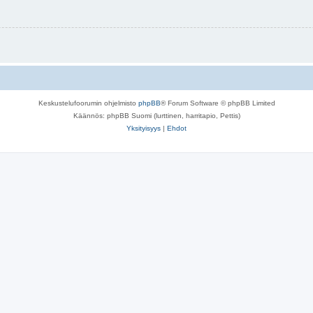
Keskustelufoorumin ohjelmisto
phpBB
® Forum Software © phpBB Limited
Käännös: phpBB Suomi (lurttinen, harritapio, Pettis)
Yksityisyys
|
Ehdot