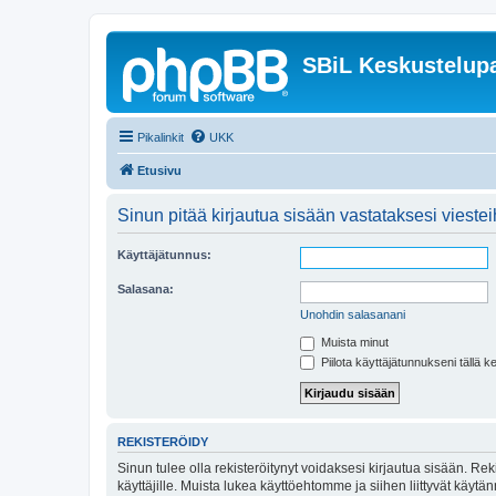
SBiL Keskustelupa
Pikalinkit
UKK
Etusivu
Sinun pitää kirjautua sisään vastataksesi viesteih
Käyttäjätunnus:
Salasana:
Unohdin salasanani
Muista minut
Piilota käyttäjätunnukseni tällä k
REKISTERÖIDY
Sinun tulee olla rekisteröitynyt voidaksesi kirjautua sisään. Rek
käyttäjille. Muista lukea käyttöehtomme ja siihen liittyvät käy