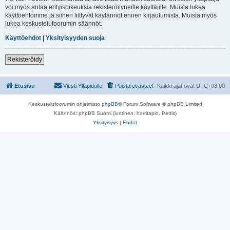
voi myös antaa erityisoikeuksia rekisteröityneille käyttäjille. Muista lukea
käyttöehtomme ja siihen liittyvät käytännöt ennen kirjautumista. Muista myös
lukea keskustelufoorumin säännöt.
Käyttöehdot
|
Yksityisyyden suoja
Rekisteröidy
Etusivu
Viesti Ylläpidolle
Poista evästeet
Kaikki ajat ovat
UTC+03:00
Keskustelufoorumin ohjelmisto
phpBB
® Forum Software © phpBB Limited
Käännös: phpBB Suomi (lurttinen, harritapio, Pettis)
Yksityisyys
|
Ehdot