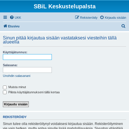
SBiL Keskustelupalsta
UKK
Rekisteröidy
Kirjaudu sisään
E
Etusivu
t
Sinun pitää kirjautua sisään vastataksesi viesteihin tällä
s
alueella
i
Käyttäjätunnus:
Salasana:
Unohdin salasanani
Muista minut
Piilota käyttäjätunnukseni tällä kertaa
REKISTERÖIDY
Sinun tulee olla rekisteröitynyt voidaksesi kirjautua sisään. Rekisteröityminen
vie vain hetken, mutta antaa sinulle lisää mahdollisuuksia. Sivuston ylläpitäjä