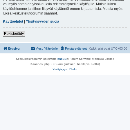
voi myös antaa erityisoikeuksia rekisteröityneille käyttäjille. Muista lukea
käyttöehtomme ja siihen liittyvät käytännöt ennen kirjautumista. Muista myös
lukea keskustelufoorumin säännöt.
Käyttöehdot
|
Yksityisyyden suoja
Rekisteröidy
Etusivu
Viesti Ylläpidolle
Poista evästeet
Kaikki ajat ovat
UTC+03:00
Keskustelufoorumin ohjelmisto
phpBB
® Forum Software © phpBB Limited
Käännös: phpBB Suomi (lurttinen, harritapio, Pettis)
Yksityisyys
|
Ehdot