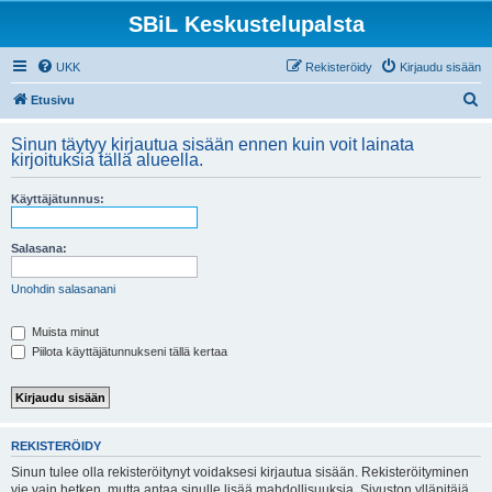
SBiL Keskustelupalsta
UKK
Rekisteröidy
Kirjaudu sisään
E
Etusivu
t
Sinun täytyy kirjautua sisään ennen kuin voit lainata
s
kirjoituksia tällä alueella.
i
Käyttäjätunnus:
Salasana:
Unohdin salasanani
Muista minut
Piilota käyttäjätunnukseni tällä kertaa
REKISTERÖIDY
Sinun tulee olla rekisteröitynyt voidaksesi kirjautua sisään. Rekisteröityminen
vie vain hetken, mutta antaa sinulle lisää mahdollisuuksia. Sivuston ylläpitäjä