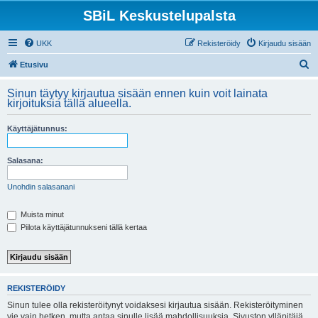
SBiL Keskustelupalsta
UKK
Rekisteröidy
Kirjaudu sisään
E
Etusivu
t
Sinun täytyy kirjautua sisään ennen kuin voit lainata
s
kirjoituksia tällä alueella.
i
Käyttäjätunnus:
Salasana:
Unohdin salasanani
Muista minut
Piilota käyttäjätunnukseni tällä kertaa
REKISTERÖIDY
Sinun tulee olla rekisteröitynyt voidaksesi kirjautua sisään. Rekisteröityminen
vie vain hetken, mutta antaa sinulle lisää mahdollisuuksia. Sivuston ylläpitäjä