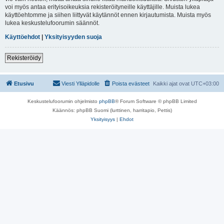
voi myös antaa erityisoikeuksia rekisteröityneille käyttäjille. Muista lukea
käyttöehtomme ja siihen liittyvät käytännöt ennen kirjautumista. Muista myös
lukea keskustelufoorumin säännöt.
Käyttöehdot
|
Yksityisyyden suoja
Rekisteröidy
Etusivu
Viesti Ylläpidolle
Poista evästeet
Kaikki ajat ovat
UTC+03:00
Keskustelufoorumin ohjelmisto
phpBB
® Forum Software © phpBB Limited
Käännös: phpBB Suomi (lurttinen, harritapio, Pettis)
Yksityisyys
|
Ehdot