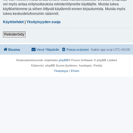
voi myös antaa erityisoikeuksia rekisteröityneille käyttäjille. Muista lukea
käyttöehtomme ja siihen liittyvät käytännöt ennen kirjautumista. Muista myös
lukea keskustelufoorumin säännöt.
Käyttöehdot
|
Yksityisyyden suoja
Rekisteröidy
Etusivu
Viesti Ylläpidolle
Poista evästeet
Kaikki ajat ovat
UTC+03:00
Keskustelufoorumin ohjelmisto
phpBB
® Forum Software © phpBB Limited
Käännös: phpBB Suomi (lurttinen, harritapio, Pettis)
Yksityisyys
|
Ehdot