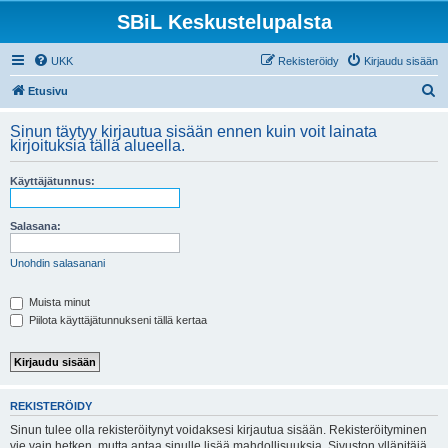
SBiL Keskustelupalsta
UKK
Rekisteröidy
Kirjaudu sisään
E
Etusivu
t
Sinun täytyy kirjautua sisään ennen kuin voit lainata
s
kirjoituksia tällä alueella.
i
Käyttäjätunnus:
Salasana:
Unohdin salasanani
Muista minut
Piilota käyttäjätunnukseni tällä kertaa
REKISTERÖIDY
Sinun tulee olla rekisteröitynyt voidaksesi kirjautua sisään. Rekisteröityminen
vie vain hetken, mutta antaa sinulle lisää mahdollisuuksia. Sivuston ylläpitäjä