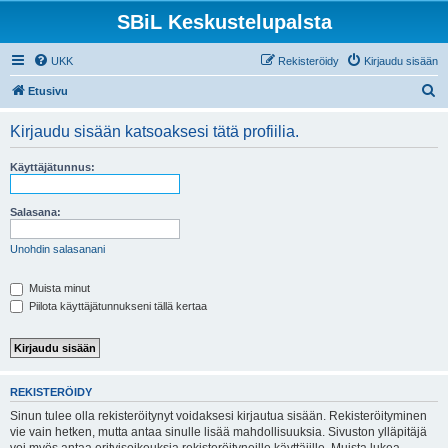
SBiL Keskustelupalsta
UKK
Rekisteröidy
Kirjaudu sisään
E
Etusivu
t
Kirjaudu sisään katsoaksesi tätä profiilia.
s
i
Käyttäjätunnus:
Salasana:
Unohdin salasanani
Muista minut
Piilota käyttäjätunnukseni tällä kertaa
REKISTERÖIDY
Sinun tulee olla rekisteröitynyt voidaksesi kirjautua sisään. Rekisteröityminen
vie vain hetken, mutta antaa sinulle lisää mahdollisuuksia. Sivuston ylläpitäjä
voi myös antaa erityisoikeuksia rekisteröityneille käyttäjille. Muista lukea