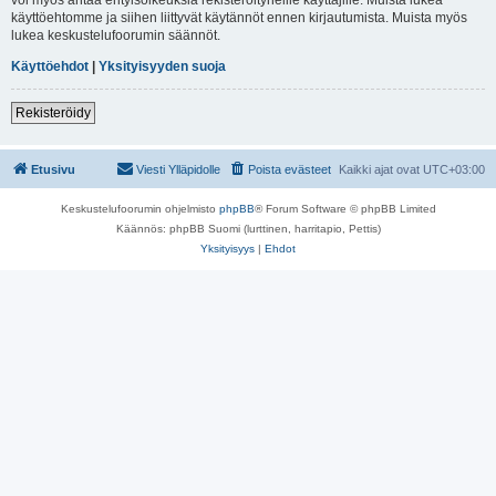
käyttöehtomme ja siihen liittyvät käytännöt ennen kirjautumista. Muista myös
lukea keskustelufoorumin säännöt.
Käyttöehdot
|
Yksityisyyden suoja
Rekisteröidy
Etusivu
Viesti Ylläpidolle
Poista evästeet
Kaikki ajat ovat
UTC+03:00
Keskustelufoorumin ohjelmisto
phpBB
® Forum Software © phpBB Limited
Käännös: phpBB Suomi (lurttinen, harritapio, Pettis)
Yksityisyys
|
Ehdot