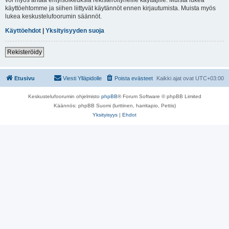
käyttöehtomme ja siihen liittyvät käytännöt ennen kirjautumista. Muista myös
lukea keskustelufoorumin säännöt.
Käyttöehdot
|
Yksityisyyden suoja
Rekisteröidy
Etusivu
Viesti Ylläpidolle
Poista evästeet
Kaikki ajat ovat
UTC+03:00
Keskustelufoorumin ohjelmisto
phpBB
® Forum Software © phpBB Limited
Käännös: phpBB Suomi (lurttinen, harritapio, Pettis)
Yksityisyys
|
Ehdot