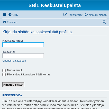
SBiL Keskustelupalsta
UKK
Rekisteröidy
Kirjaudu sisään
E
Etusivu
t
Kirjaudu sisään katsoaksesi tätä profiilia.
s
i
Käyttäjätunnus:
Salasana:
Unohdin salasanani
Muista minut
Piilota käyttäjätunnukseni tällä kertaa
REKISTERÖIDY
Sinun tulee olla rekisteröitynyt voidaksesi kirjautua sisään. Rekisteröityminen
vie vain hetken, mutta antaa sinulle lisää mahdollisuuksia. Sivuston ylläpitäjä
voi myös antaa erityisoikeuksia rekisteröityneille käyttäjille. Muista lukea