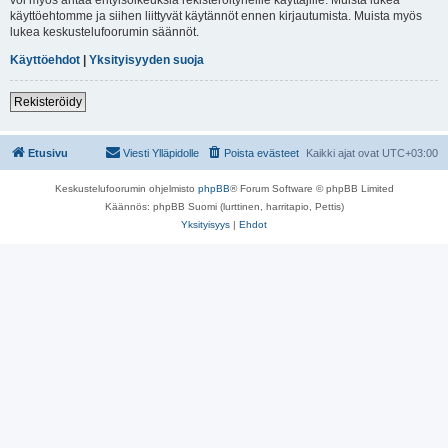
käyttöehtomme ja siihen liittyvät käytännöt ennen kirjautumista. Muista myös
lukea keskustelufoorumin säännöt.
Käyttöehdot
|
Yksityisyyden suoja
Rekisteröidy
Etusivu
Viesti Ylläpidolle
Poista evästeet
Kaikki ajat ovat
UTC+03:00
Keskustelufoorumin ohjelmisto
phpBB
® Forum Software © phpBB Limited
Käännös: phpBB Suomi (lurttinen, harritapio, Pettis)
Yksityisyys
|
Ehdot