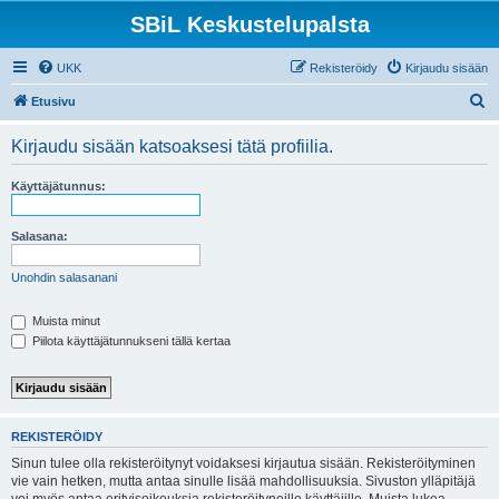
SBiL Keskustelupalsta
UKK
Rekisteröidy
Kirjaudu sisään
E
Etusivu
t
Kirjaudu sisään katsoaksesi tätä profiilia.
s
i
Käyttäjätunnus:
Salasana:
Unohdin salasanani
Muista minut
Piilota käyttäjätunnukseni tällä kertaa
REKISTERÖIDY
Sinun tulee olla rekisteröitynyt voidaksesi kirjautua sisään. Rekisteröityminen
vie vain hetken, mutta antaa sinulle lisää mahdollisuuksia. Sivuston ylläpitäjä
voi myös antaa erityisoikeuksia rekisteröityneille käyttäjille. Muista lukea