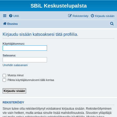
SBiL Keskustelupalsta
UKK
Rekisteröidy
Kirjaudu sisään
E
Etusivu
t
Kirjaudu sisään katsoaksesi tätä profiilia.
s
i
Käyttäjätunnus:
Salasana:
Unohdin salasanani
Muista minut
Piilota käyttäjätunnukseni tällä kertaa
REKISTERÖIDY
Sinun tulee olla rekisteröitynyt voidaksesi kirjautua sisään. Rekisteröityminen
vie vain hetken, mutta antaa sinulle lisää mahdollisuuksia. Sivuston ylläpitäjä
voi myös antaa erityisoikeuksia rekisteröityneille käyttäjille. Muista lukea