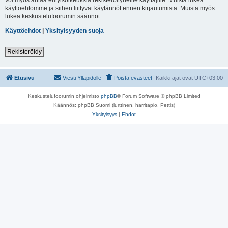
käyttöehtomme ja siihen liittyvät käytännöt ennen kirjautumista. Muista myös
lukea keskustelufoorumin säännöt.
Käyttöehdot
|
Yksityisyyden suoja
Rekisteröidy
Etusivu
Viesti Ylläpidolle
Poista evästeet
Kaikki ajat ovat
UTC+03:00
Keskustelufoorumin ohjelmisto
phpBB
® Forum Software © phpBB Limited
Käännös: phpBB Suomi (lurttinen, harritapio, Pettis)
Yksityisyys
|
Ehdot