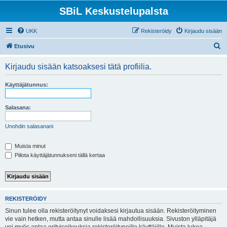
SBiL Keskustelupalsta
UKK
Rekisteröidy
Kirjaudu sisään
E
Etusivu
t
Kirjaudu sisään katsoaksesi tätä profiilia.
s
i
Käyttäjätunnus:
Salasana:
Unohdin salasanani
Muista minut
Piilota käyttäjätunnukseni tällä kertaa
REKISTERÖIDY
Sinun tulee olla rekisteröitynyt voidaksesi kirjautua sisään. Rekisteröityminen
vie vain hetken, mutta antaa sinulle lisää mahdollisuuksia. Sivuston ylläpitäjä
voi myös antaa erityisoikeuksia rekisteröityneille käyttäjille. Muista lukea