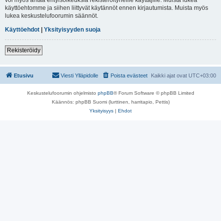
käyttöehtomme ja siihen liittyvät käytännöt ennen kirjautumista. Muista myös
lukea keskustelufoorumin säännöt.
Käyttöehdot
|
Yksityisyyden suoja
Rekisteröidy
Etusivu
Viesti Ylläpidolle
Poista evästeet
Kaikki ajat ovat
UTC+03:00
Keskustelufoorumin ohjelmisto
phpBB
® Forum Software © phpBB Limited
Käännös: phpBB Suomi (lurttinen, harritapio, Pettis)
Yksityisyys
|
Ehdot