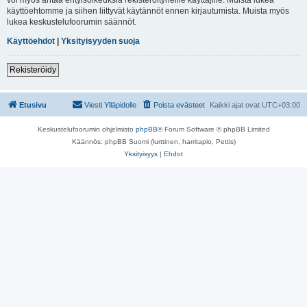
käyttöehtomme ja siihen liittyvät käytännöt ennen kirjautumista. Muista myös
lukea keskustelufoorumin säännöt.
Käyttöehdot
|
Yksityisyyden suoja
Rekisteröidy
Etusivu
Viesti Ylläpidolle
Poista evästeet
Kaikki ajat ovat
UTC+03:00
Keskustelufoorumin ohjelmisto
phpBB
® Forum Software © phpBB Limited
Käännös: phpBB Suomi (lurttinen, harritapio, Pettis)
Yksityisyys
|
Ehdot