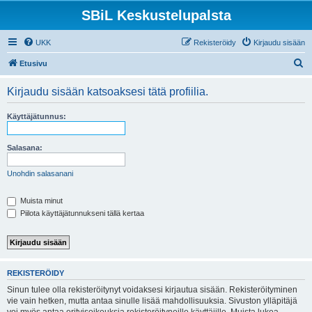
SBiL Keskustelupalsta
UKK
Rekisteröidy
Kirjaudu sisään
E
Etusivu
t
Kirjaudu sisään katsoaksesi tätä profiilia.
s
i
Käyttäjätunnus:
Salasana:
Unohdin salasanani
Muista minut
Piilota käyttäjätunnukseni tällä kertaa
REKISTERÖIDY
Sinun tulee olla rekisteröitynyt voidaksesi kirjautua sisään. Rekisteröityminen
vie vain hetken, mutta antaa sinulle lisää mahdollisuuksia. Sivuston ylläpitäjä
voi myös antaa erityisoikeuksia rekisteröityneille käyttäjille. Muista lukea