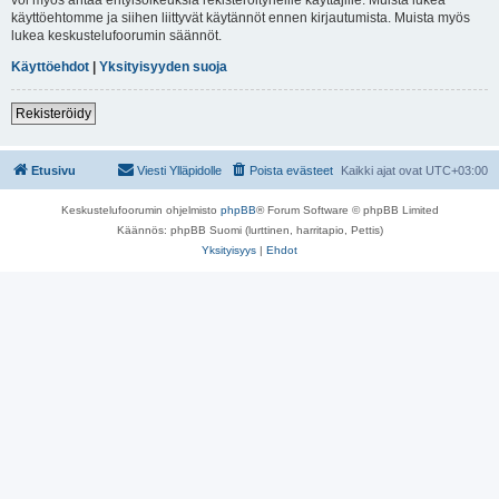
käyttöehtomme ja siihen liittyvät käytännöt ennen kirjautumista. Muista myös
lukea keskustelufoorumin säännöt.
Käyttöehdot
|
Yksityisyyden suoja
Rekisteröidy
Etusivu
Viesti Ylläpidolle
Poista evästeet
Kaikki ajat ovat
UTC+03:00
Keskustelufoorumin ohjelmisto
phpBB
® Forum Software © phpBB Limited
Käännös: phpBB Suomi (lurttinen, harritapio, Pettis)
Yksityisyys
|
Ehdot