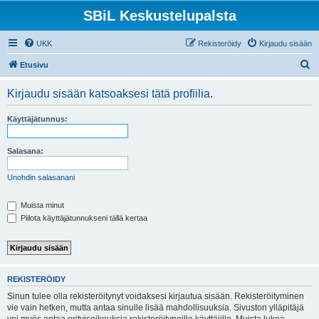
SBiL Keskustelupalsta
UKK
Rekisteröidy
Kirjaudu sisään
E
Etusivu
t
Kirjaudu sisään katsoaksesi tätä profiilia.
s
i
Käyttäjätunnus:
Salasana:
Unohdin salasanani
Muista minut
Piilota käyttäjätunnukseni tällä kertaa
REKISTERÖIDY
Sinun tulee olla rekisteröitynyt voidaksesi kirjautua sisään. Rekisteröityminen
vie vain hetken, mutta antaa sinulle lisää mahdollisuuksia. Sivuston ylläpitäjä
voi myös antaa erityisoikeuksia rekisteröityneille käyttäjille. Muista lukea