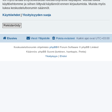
käyttöehtomme ja siihen liittyvät käytännöt ennen kirjautumista. Muista myös
lukea keskustelufoorumin säännöt.
Käyttöehdot
|
Yksityisyyden suoja
Rekisteröidy
Etusivu
Viesti Ylläpidolle
Poista evästeet
Kaikki ajat ovat
UTC+03:00
Keskustelufoorumin ohjelmisto
phpBB
® Forum Software © phpBB Limited
Käännös: phpBB Suomi (lurttinen, harritapio, Pettis)
Yksityisyys
|
Ehdot