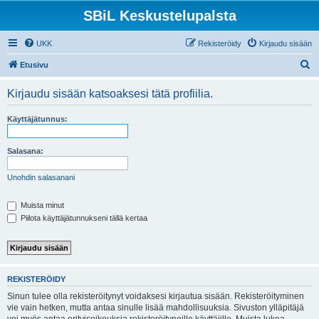
SBiL Keskustelupalsta
UKK
Rekisteröidy
Kirjaudu sisään
E
Etusivu
t
Kirjaudu sisään katsoaksesi tätä profiilia.
s
i
Käyttäjätunnus:
Salasana:
Unohdin salasanani
Muista minut
Piilota käyttäjätunnukseni tällä kertaa
REKISTERÖIDY
Sinun tulee olla rekisteröitynyt voidaksesi kirjautua sisään. Rekisteröityminen
vie vain hetken, mutta antaa sinulle lisää mahdollisuuksia. Sivuston ylläpitäjä
voi myös antaa erityisoikeuksia rekisteröityneille käyttäjille. Muista lukea