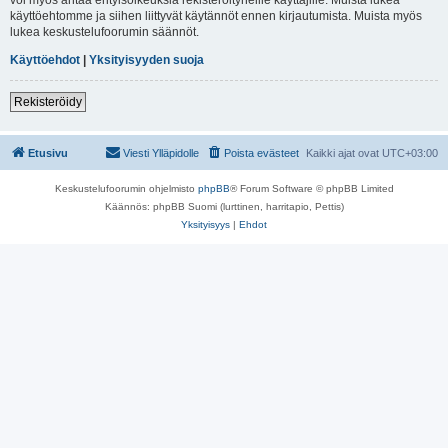
käyttöehtomme ja siihen liittyvät käytännöt ennen kirjautumista. Muista myös
lukea keskustelufoorumin säännöt.
Käyttöehdot
|
Yksityisyyden suoja
Rekisteröidy
Etusivu
Viesti Ylläpidolle
Poista evästeet
Kaikki ajat ovat
UTC+03:00
Keskustelufoorumin ohjelmisto
phpBB
® Forum Software © phpBB Limited
Käännös: phpBB Suomi (lurttinen, harritapio, Pettis)
Yksityisyys
|
Ehdot