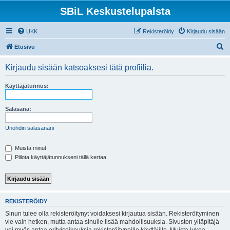
SBiL Keskustelupalsta
UKK
Rekisteröidy
Kirjaudu sisään
E
Etusivu
t
Kirjaudu sisään katsoaksesi tätä profiilia.
s
i
Käyttäjätunnus:
Salasana:
Unohdin salasanani
Muista minut
Piilota käyttäjätunnukseni tällä kertaa
REKISTERÖIDY
Sinun tulee olla rekisteröitynyt voidaksesi kirjautua sisään. Rekisteröityminen
vie vain hetken, mutta antaa sinulle lisää mahdollisuuksia. Sivuston ylläpitäjä
voi myös antaa erityisoikeuksia rekisteröityneille käyttäjille. Muista lukea