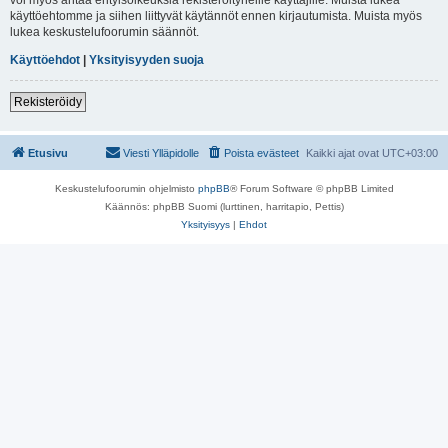
käyttöehtomme ja siihen liittyvät käytännöt ennen kirjautumista. Muista myös
lukea keskustelufoorumin säännöt.
Käyttöehdot
|
Yksityisyyden suoja
Rekisteröidy
Etusivu
Viesti Ylläpidolle
Poista evästeet
Kaikki ajat ovat
UTC+03:00
Keskustelufoorumin ohjelmisto
phpBB
® Forum Software © phpBB Limited
Käännös: phpBB Suomi (lurttinen, harritapio, Pettis)
Yksityisyys
|
Ehdot