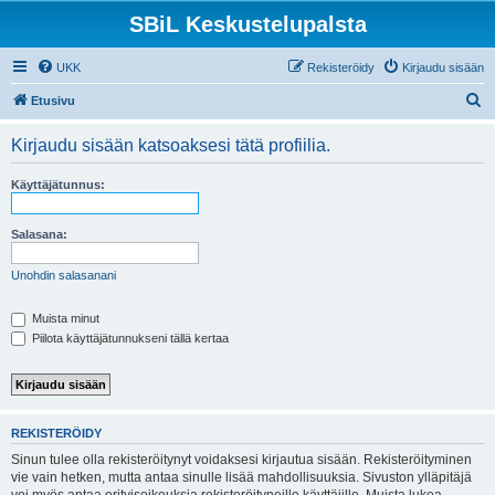
SBiL Keskustelupalsta
UKK
Rekisteröidy
Kirjaudu sisään
E
Etusivu
t
Kirjaudu sisään katsoaksesi tätä profiilia.
s
i
Käyttäjätunnus:
Salasana:
Unohdin salasanani
Muista minut
Piilota käyttäjätunnukseni tällä kertaa
REKISTERÖIDY
Sinun tulee olla rekisteröitynyt voidaksesi kirjautua sisään. Rekisteröityminen
vie vain hetken, mutta antaa sinulle lisää mahdollisuuksia. Sivuston ylläpitäjä
voi myös antaa erityisoikeuksia rekisteröityneille käyttäjille. Muista lukea