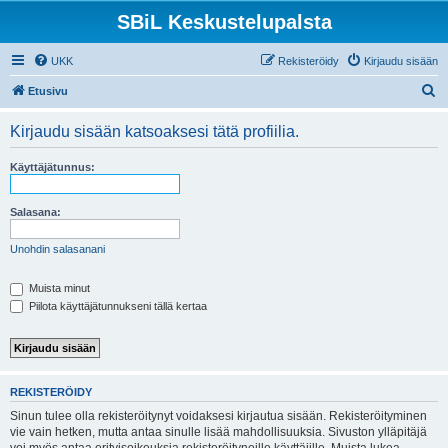
SBiL Keskustelupalsta
UKK
Rekisteröidy
Kirjaudu sisään
E
Etusivu
t
Kirjaudu sisään katsoaksesi tätä profiilia.
s
i
Käyttäjätunnus:
Salasana:
Unohdin salasanani
Muista minut
Piilota käyttäjätunnukseni tällä kertaa
REKISTERÖIDY
Sinun tulee olla rekisteröitynyt voidaksesi kirjautua sisään. Rekisteröityminen
vie vain hetken, mutta antaa sinulle lisää mahdollisuuksia. Sivuston ylläpitäjä
voi myös antaa erityisoikeuksia rekisteröityneille käyttäjille. Muista lukea