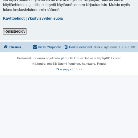
käyttöehtomme ja siihen liittyvät käytännöt ennen kirjautumista. Muista myös
lukea keskustelufoorumin säännöt.
Käyttöehdot
|
Yksityisyyden suoja
Rekisteröidy
Etusivu
Viesti Ylläpidolle
Poista evästeet
Kaikki ajat ovat
UTC+03:00
Keskustelufoorumin ohjelmisto
phpBB
® Forum Software © phpBB Limited
Käännös: phpBB Suomi (lurttinen, harritapio, Pettis)
Yksityisyys
|
Ehdot