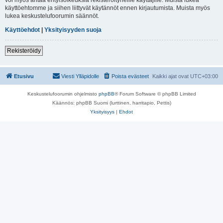
käyttöehtomme ja siihen liittyvät käytännöt ennen kirjautumista. Muista myös
lukea keskustelufoorumin säännöt.
Käyttöehdot
|
Yksityisyyden suoja
Rekisteröidy
Etusivu
Viesti Ylläpidolle
Poista evästeet
Kaikki ajat ovat
UTC+03:00
Keskustelufoorumin ohjelmisto
phpBB
® Forum Software © phpBB Limited
Käännös: phpBB Suomi (lurttinen, harritapio, Pettis)
Yksityisyys
|
Ehdot