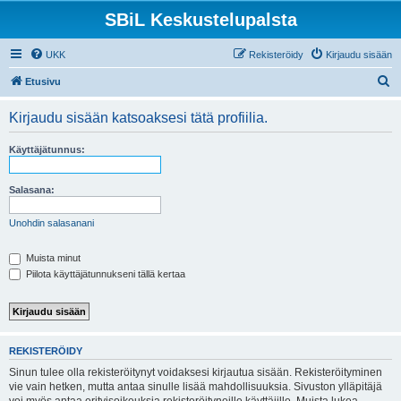
SBiL Keskustelupalsta
UKK
Rekisteröidy
Kirjaudu sisään
E
Etusivu
t
Kirjaudu sisään katsoaksesi tätä profiilia.
s
i
Käyttäjätunnus:
Salasana:
Unohdin salasanani
Muista minut
Piilota käyttäjätunnukseni tällä kertaa
REKISTERÖIDY
Sinun tulee olla rekisteröitynyt voidaksesi kirjautua sisään. Rekisteröityminen
vie vain hetken, mutta antaa sinulle lisää mahdollisuuksia. Sivuston ylläpitäjä
voi myös antaa erityisoikeuksia rekisteröityneille käyttäjille. Muista lukea