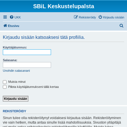
SBiL Keskustelupalsta
UKK
Rekisteröidy
Kirjaudu sisään
E
Etusivu
t
Kirjaudu sisään katsoaksesi tätä profiilia.
s
i
Käyttäjätunnus:
Salasana:
Unohdin salasanani
Muista minut
Piilota käyttäjätunnukseni tällä kertaa
REKISTERÖIDY
Sinun tulee olla rekisteröitynyt voidaksesi kirjautua sisään. Rekisteröityminen
vie vain hetken, mutta antaa sinulle lisää mahdollisuuksia. Sivuston ylläpitäjä
voi myös antaa erityisoikeuksia rekisteröityneille käyttäjille. Muista lukea