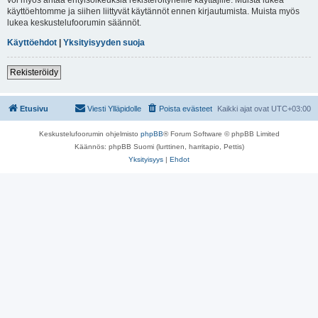
käyttöehtomme ja siihen liittyvät käytännöt ennen kirjautumista. Muista myös
lukea keskustelufoorumin säännöt.
Käyttöehdot
|
Yksityisyyden suoja
Rekisteröidy
Etusivu
Viesti Ylläpidolle
Poista evästeet
Kaikki ajat ovat
UTC+03:00
Keskustelufoorumin ohjelmisto
phpBB
® Forum Software © phpBB Limited
Käännös: phpBB Suomi (lurttinen, harritapio, Pettis)
Yksityisyys
|
Ehdot