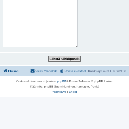
Etusivu
Viesti Ylläpidolle
Poista evästeet
Kaikki ajat ovat
UTC+03:00
Keskustelufoorumin ohjelmisto
phpBB
® Forum Software © phpBB Limited
Käännös: phpBB Suomi (lurttinen, harritapio, Pettis)
Yksityisyys
|
Ehdot