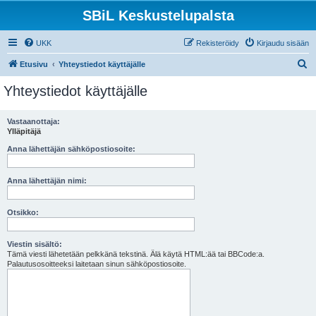
SBiL Keskustelupalsta
UKK
Rekisteröidy
Kirjaudu sisään
E
Etusivu
Yhteystiedot käyttäjälle
t
Yhteystiedot käyttäjälle
s
i
Vastaanottaja:
Ylläpitäjä
Anna lähettäjän sähköpostiosoite:
Anna lähettäjän nimi:
Otsikko:
Viestin sisältö:
Tämä viesti lähetetään pelkkänä tekstinä. Älä käytä HTML:ää tai BBCode:a.
Palautusosoitteeksi laitetaan sinun sähköpostiosoite.