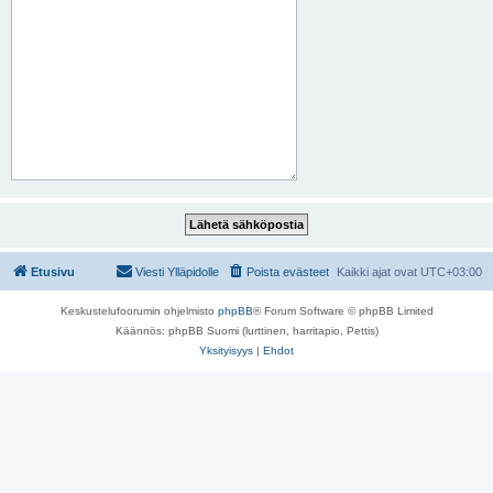
Etusivu
Viesti Ylläpidolle
Poista evästeet
Kaikki ajat ovat
UTC+03:00
Keskustelufoorumin ohjelmisto
phpBB
® Forum Software © phpBB Limited
Käännös: phpBB Suomi (lurttinen, harritapio, Pettis)
Yksityisyys
|
Ehdot