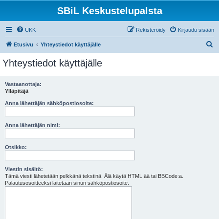
SBiL Keskustelupalsta
UKK
Rekisteröidy
Kirjaudu sisään
E
Etusivu
Yhteystiedot käyttäjälle
t
Yhteystiedot käyttäjälle
s
i
Vastaanottaja:
Ylläpitäjä
Anna lähettäjän sähköpostiosoite:
Anna lähettäjän nimi:
Otsikko:
Viestin sisältö:
Tämä viesti lähetetään pelkkänä tekstinä. Älä käytä HTML:ää tai BBCode:a.
Palautusosoitteeksi laitetaan sinun sähköpostiosoite.