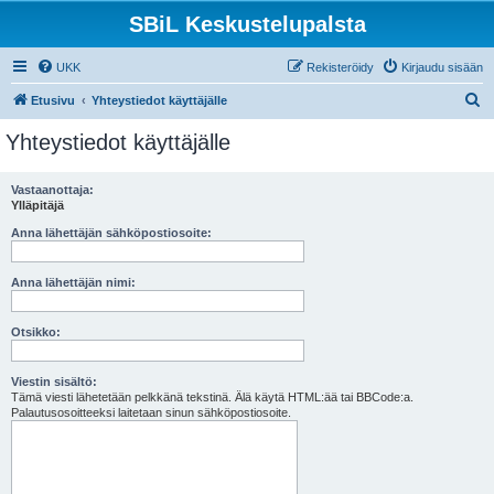
SBiL Keskustelupalsta
UKK
Rekisteröidy
Kirjaudu sisään
E
Etusivu
Yhteystiedot käyttäjälle
t
Yhteystiedot käyttäjälle
s
i
Vastaanottaja:
Ylläpitäjä
Anna lähettäjän sähköpostiosoite:
Anna lähettäjän nimi:
Otsikko:
Viestin sisältö:
Tämä viesti lähetetään pelkkänä tekstinä. Älä käytä HTML:ää tai BBCode:a.
Palautusosoitteeksi laitetaan sinun sähköpostiosoite.