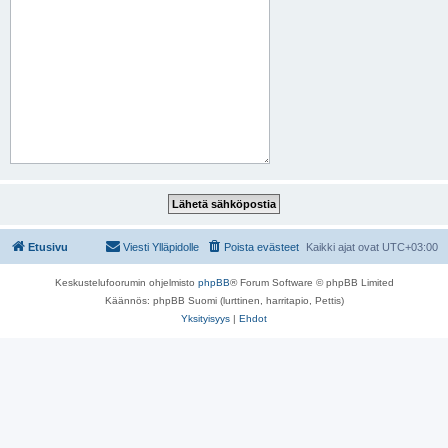
Etusivu
Viesti Ylläpidolle
Poista evästeet
Kaikki ajat ovat
UTC+03:00
Keskustelufoorumin ohjelmisto
phpBB
® Forum Software © phpBB Limited
Käännös: phpBB Suomi (lurttinen, harritapio, Pettis)
Yksityisyys
|
Ehdot