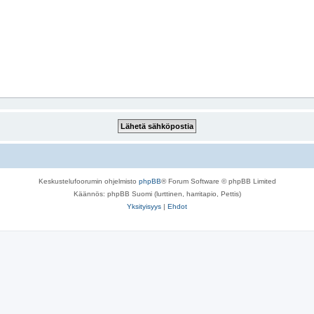
Keskustelufoorumin ohjelmisto
phpBB
® Forum Software © phpBB Limited
Käännös: phpBB Suomi (lurttinen, harritapio, Pettis)
Yksityisyys
|
Ehdot