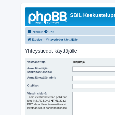
SBiL Keskustelupa
Pikalinkit
UKK
Etusivu
Yhteystiedot käyttäjälle
Yhteystiedot käyttäjälle
Vastaanottaja:
Ylläpitäjä
Anna lähettäjän
sähköpostiosoite:
Anna lähettäjän nimi:
Otsikko:
Viestin sisältö:
Tämä viesti lähetetään pelkkänä
tekstinä. Älä käytä HTML:ää tai
BBCode:a. Palautusosoitteeksi
laitetaan sinun sähköpostiosoite.