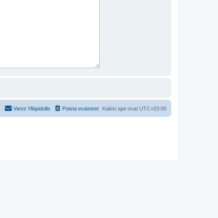
Viesti Ylläpidolle
Poista evästeet
Kaikki ajat ovat
UTC+03:00