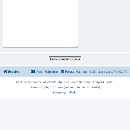
Etusivu
Viesti Ylläpidolle
Poista evästeet
Kaikki ajat ovat
UTC+03:00
Keskustelufoorumin ohjelmisto
phpBB
® Forum Software © phpBB Limited
Käännös: phpBB Suomi (lurttinen, harritapio, Pettis)
Yksityisyys
|
Ehdot