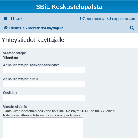
SBiL Keskustelupalsta
UKK
Rekisteröidy
Kirjaudu sisään
E
Etusivu
Yhteystiedot käyttäjälle
t
Yhteystiedot käyttäjälle
s
i
Vastaanottaja:
Ylläpitäjä
Anna lähettäjän sähköpostiosoite:
Anna lähettäjän nimi:
Otsikko:
Viestin sisältö:
Tämä viesti lähetetään pelkkänä tekstinä. Älä käytä HTML:ää tai BBCode:a.
Palautusosoitteeksi laitetaan sinun sähköpostiosoite.