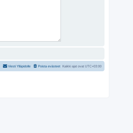
Viesti Ylläpidolle
Poista evästeet
Kaikki ajat ovat
UTC+03:00