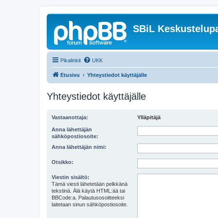
SBiL Keskustelupa
Pikalinkit
UKK
Etusivu
Yhteystiedot käyttäjälle
Yhteystiedot käyttäjälle
Vastaanottaja:
Ylläpitäjä
Anna lähettäjän
sähköpostiosoite:
Anna lähettäjän nimi:
Otsikko:
Viestin sisältö:
Tämä viesti lähetetään pelkkänä
tekstinä. Älä käytä HTML:ää tai
BBCode:a. Palautusosoitteeksi
laitetaan sinun sähköpostiosoite.