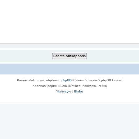
Keskustelufoorumin ohjelmisto
phpBB
® Forum Software © phpBB Limited
Käännös: phpBB Suomi (lurttinen, harritapio, Pettis)
Yksityisyys
|
Ehdot