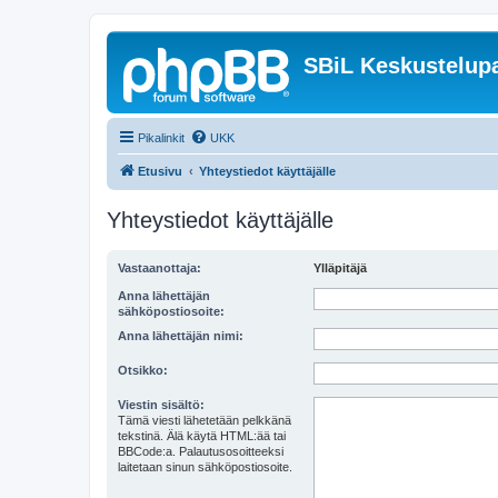
SBiL Keskustelupa
Pikalinkit
UKK
Etusivu
Yhteystiedot käyttäjälle
Yhteystiedot käyttäjälle
Vastaanottaja:
Ylläpitäjä
Anna lähettäjän
sähköpostiosoite:
Anna lähettäjän nimi:
Otsikko:
Viestin sisältö:
Tämä viesti lähetetään pelkkänä
tekstinä. Älä käytä HTML:ää tai
BBCode:a. Palautusosoitteeksi
laitetaan sinun sähköpostiosoite.