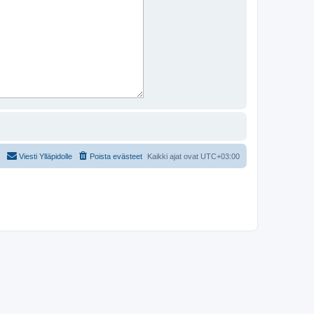
Viesti Ylläpidolle
Poista evästeet
Kaikki ajat ovat
UTC+03:00