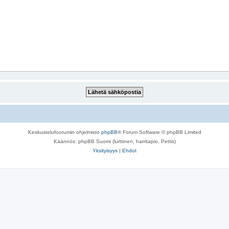
Keskustelufoorumin ohjelmisto
phpBB
® Forum Software © phpBB Limited
Käännös: phpBB Suomi (lurttinen, harritapio, Pettis)
Yksityisyys
|
Ehdot