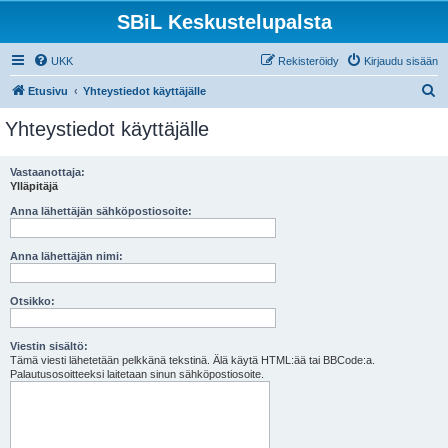
SBiL Keskustelupalsta
UKK
Rekisteröidy
Kirjaudu sisään
E
Etusivu
Yhteystiedot käyttäjälle
t
Yhteystiedot käyttäjälle
s
i
Vastaanottaja:
Ylläpitäjä
Anna lähettäjän sähköpostiosoite:
Anna lähettäjän nimi:
Otsikko:
Viestin sisältö:
Tämä viesti lähetetään pelkkänä tekstinä. Älä käytä HTML:ää tai BBCode:a.
Palautusosoitteeksi laitetaan sinun sähköpostiosoite.