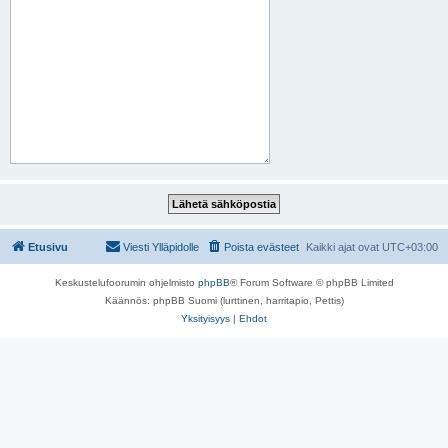
Etusivu
Viesti Ylläpidolle
Poista evästeet
Kaikki ajat ovat
UTC+03:00
Keskustelufoorumin ohjelmisto
phpBB
® Forum Software © phpBB Limited
Käännös: phpBB Suomi (lurttinen, harritapio, Pettis)
Yksityisyys
|
Ehdot