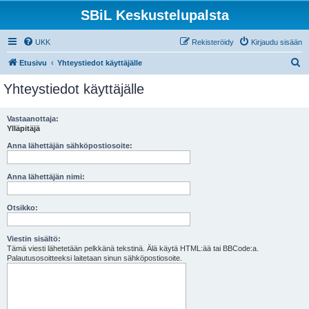
SBiL Keskustelupalsta
UKK
Rekisteröidy
Kirjaudu sisään
E
Etusivu
Yhteystiedot käyttäjälle
t
Yhteystiedot käyttäjälle
s
i
Vastaanottaja:
Ylläpitäjä
Anna lähettäjän sähköpostiosoite:
Anna lähettäjän nimi:
Otsikko:
Viestin sisältö:
Tämä viesti lähetetään pelkkänä tekstinä. Älä käytä HTML:ää tai BBCode:a.
Palautusosoitteeksi laitetaan sinun sähköpostiosoite.