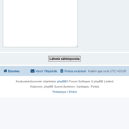
Etusivu
Viesti Ylläpidolle
Poista evästeet
Kaikki ajat ovat
UTC+03:00
Keskustelufoorumin ohjelmisto
phpBB
® Forum Software © phpBB Limited
Käännös: phpBB Suomi (lurttinen, harritapio, Pettis)
Yksityisyys
|
Ehdot