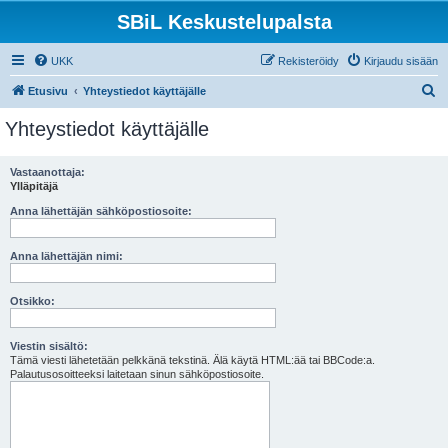
SBiL Keskustelupalsta
UKK
Rekisteröidy
Kirjaudu sisään
E
Etusivu
Yhteystiedot käyttäjälle
t
Yhteystiedot käyttäjälle
s
i
Vastaanottaja:
Ylläpitäjä
Anna lähettäjän sähköpostiosoite:
Anna lähettäjän nimi:
Otsikko:
Viestin sisältö:
Tämä viesti lähetetään pelkkänä tekstinä. Älä käytä HTML:ää tai BBCode:a.
Palautusosoitteeksi laitetaan sinun sähköpostiosoite.