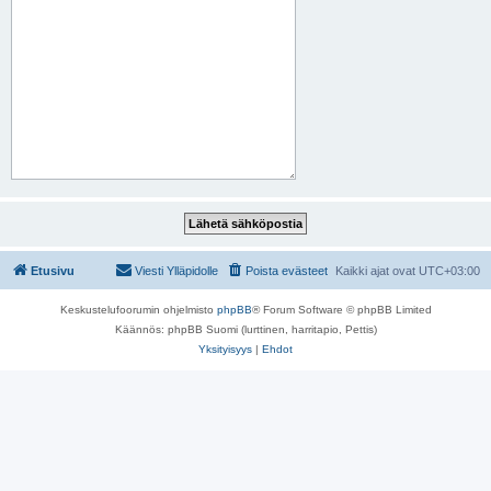
Etusivu
Viesti Ylläpidolle
Poista evästeet
Kaikki ajat ovat
UTC+03:00
Keskustelufoorumin ohjelmisto
phpBB
® Forum Software © phpBB Limited
Käännös: phpBB Suomi (lurttinen, harritapio, Pettis)
Yksityisyys
|
Ehdot